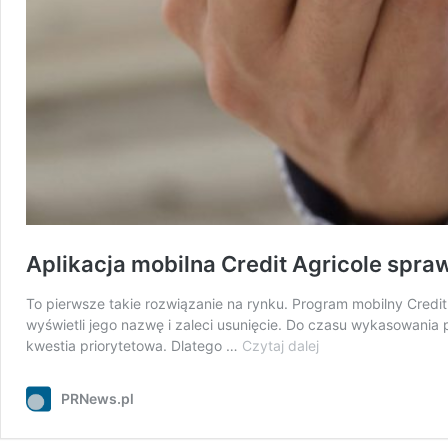
Aplikacja mobilna Credit Agricole spraw
To pierwsze takie rozwiązanie na rynku. Program mobilny Credit 
wyświetli jego nazwę i zaleci usunięcie. Do czasu wykasowania 
Aplikacja
kwestia priorytetowa. Dlatego …
Czytaj dalej
mobilna
Credit
PRNews.pl
Agricole
sprawdzi,