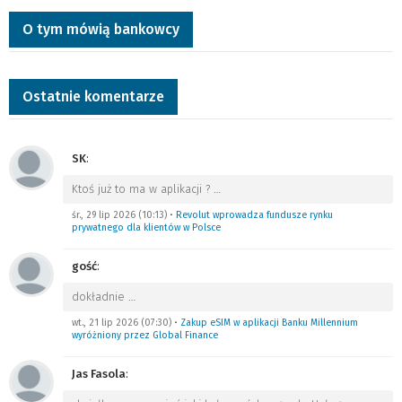
O tym mówią bankowcy
Ostatnie komentarze
SK
:
Ktoś już to ma w aplikacji ?
…
śr., 29 lip 2026 (10:13)
•
Revolut wprowadza fundusze rynku
prywatnego dla klientów w Polsce
gość
:
dokładnie
…
wt., 21 lip 2026 (07:30)
•
Zakup eSIM w aplikacji Banku Millennium
wyróżniony przez Global Finance
Jas Fasola
: