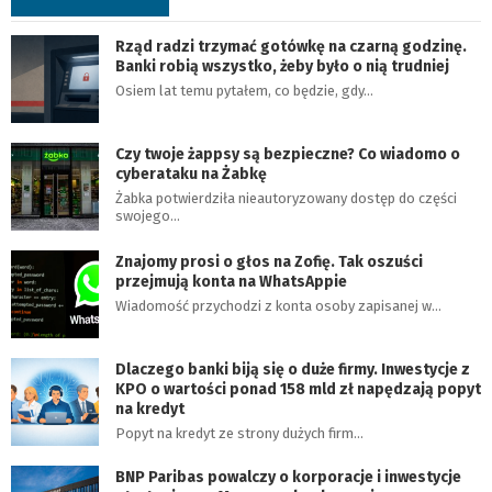
Rząd radzi trzymać gotówkę na czarną godzinę.
Banki robią wszystko, żeby było o nią trudniej
Osiem lat temu pytałem, co będzie, gdy…
Czy twoje żappsy są bezpieczne? Co wiadomo o
cyberataku na Żabkę
Żabka potwierdziła nieautoryzowany dostęp do części
swojego…
Znajomy prosi o głos na Zofię. Tak oszuści
przejmują konta na WhatsAppie
Wiadomość przychodzi z konta osoby zapisanej w…
Dlaczego banki biją się o duże firmy. Inwestycje z
KPO o wartości ponad 158 mld zł napędzają popyt
na kredyt
Popyt na kredyt ze strony dużych firm…
BNP Paribas powalczy o korporacje i inwestycje