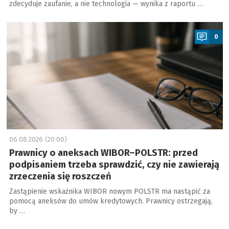
zdecyduje zaufanie, a nie technologia — wynika z raportu …
a
0
06.08.2026 (20:00)
Prawnicy o aneksach WIBOR–POLSTR: przed
podpisaniem trzeba sprawdzić, czy nie zawierają
zrzeczenia się roszczeń
Zastąpienie wskaźnika WIBOR nowym POLSTR ma nastąpić za
pomocą aneksów do umów kredytowych. Prawnicy ostrzegają,
by …
a