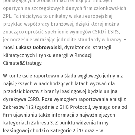
pomagających w obliczeniach emisji portfelowych
opartych na szczegółowych danych firm członkowskich
ZPL. Ta inicjatywa to unikalny w skali europejskiej
przykład współpracy branżowej, dzięki której można
znacząco uprościć spełnienie wymogów CSRD i ESRS,
jednocześnie wdrażając jednolite standardy w branży
–
mówi
Łukasz Dobrowolski
, dyrektor ds. strategii
klimatycznych i rynku energii w Fundacji
Climate&Strategy.
W kontekście raportowania śladu węglowego jednym z
największych w nadchodzących latach wyzwań dla
przedsiębiorstw z branży leasingowej będzie unijna
dyrektywa CSRD. Poza wymogiem raportowania emisji z
Zakresów 1 i 2 (zgodnie z GHG Protocol), wymaga ona od
firm ujawniania także informacji o najważniejszych
kategoriach Zakresu 3. Z punktu widzenia firmy
leasingowej chodzi o Kategorie 2 i 13 oraz – w