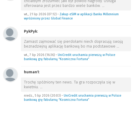
chciałbym zrozumieć jaki był powód nagrody. Usługa
oferowana jest przez bardzo wiele banków.
…
wt., 21 lip 2026 (07:12)
•
Zakup eSIM w aplikacji Banku Millennium
wyróżniony przez Global Finance
PykPyk
:
Zamiast zajmować się pierdołami niech dopracują swoją
beznadziejną aplikację bankową bo ma podstawowe
…
wt., 7 lip 2026 (16:36)
•
UniCredit uruchamia pierwszą w Polsce
bankową grę fabularną “Kosmiczna Fortuna”
human1
:
Trochę spóźniony ten news. Ta gra rozpoczęła się w
kwietniu.
…
niedz., 5 lip 2026 (20:03)
•
UniCredit uruchamia pierwszą w Polsce
bankową grę fabularną “Kosmiczna Fortuna”