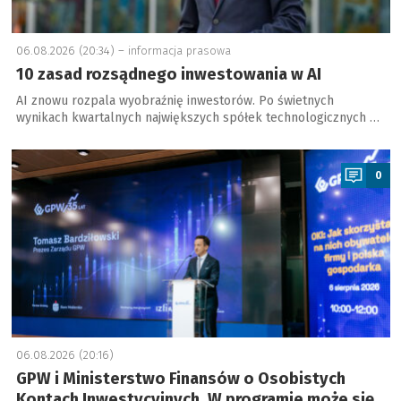
06.08.2026 (20:34) –
informacja prasowa
10 zasad rozsądnego inwestowania w AI
AI znowu rozpala wyobraźnię inwestorów. Po świetnych
wynikach kwartalnych największych spółek technologicznych …
a
0
06.08.2026 (20:16)
GPW i Ministerstwo Finansów o Osobistych
Kontach Inwestycyjnych. W programie może się