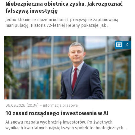
Niebezpieczna obietnica zysku. Jak rozpoznać
fałszywą inwestycję
Jedno kliknięcie może uruchomić precyzyjnie zaplanowaną
manipulację. Historia 72-letniej Heleny pokazuje, jak …
a
0
06.08.2026 (20:34) –
informacja prasowa
10 zasad rozsądnego inwestowania w AI
AI znowu rozpala wyobraźnię inwestorów. Po świetnych
wynikach kwartalnych największych spółek technologicznych …