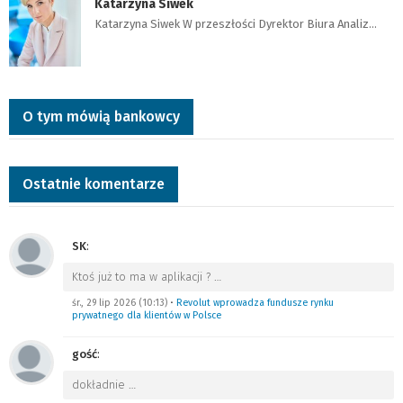
Katarzyna Siwek
Katarzyna Siwek W przeszłości Dyrektor Biura Analiz…
O tym mówią bankowcy
Ostatnie komentarze
SK
:
Ktoś już to ma w aplikacji ?
…
śr., 29 lip 2026 (10:13)
•
Revolut wprowadza fundusze rynku
prywatnego dla klientów w Polsce
gość
:
dokładnie
…