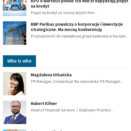
KPO o wartości ponad 158 mld zł napędzają popyt
na kredyt
Popyt na kredyt ze strony dużych firm…
BNP Paribas powalczy o korporacje i inwestycje
strategiczne. Ma mocną konkurencję
Przynależność do największej grupy bankowej w Europie…
Who is who
Magdalena Urbańska
PR Manager, Comperia.pl Na stanowisku PR Manager…
Hubert Kifner
Head of Financial Services / Employee Practice…