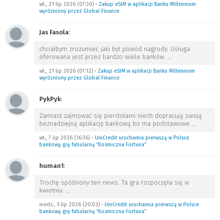
wt., 21 lip 2026 (07:30)
•
Zakup eSIM w aplikacji Banku Millennium
wyróżniony przez Global Finance
Jas Fasola
:
chciałbym zrozumieć jaki był powód nagrody. Usługa
oferowana jest przez bardzo wiele banków.
…
wt., 21 lip 2026 (07:12)
•
Zakup eSIM w aplikacji Banku Millennium
wyróżniony przez Global Finance
PykPyk
:
Zamiast zajmować się pierdołami niech dopracują swoją
beznadziejną aplikację bankową bo ma podstawowe
…
wt., 7 lip 2026 (16:36)
•
UniCredit uruchamia pierwszą w Polsce
bankową grę fabularną “Kosmiczna Fortuna”
human1
:
Trochę spóźniony ten news. Ta gra rozpoczęła się w
kwietniu.
…
niedz., 5 lip 2026 (20:03)
•
UniCredit uruchamia pierwszą w Polsce
bankową grę fabularną “Kosmiczna Fortuna”