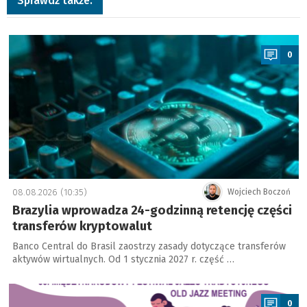
Sprawdź także:
a
0
08.08.2026 (10:35)
Wojciech Boczoń
Brazylia wprowadza 24-godzinną retencję części
transferów kryptowalut
Banco Central do Brasil zaostrzy zasady dotyczące transferów
aktywów wirtualnych. Od 1 stycznia 2027 r. część …
a
0