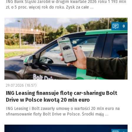
ING Bank Śląski zarobił w drugim kwartale 2026 roku 1 193 mln
zł, o 5 proc. więcej rok do roku. Zysk za całe …
a
0
29.07.2026 (18:57)
ING Leasing finansuje flotę car-sharingu Bolt
Drive w Polsce kwotą 20 mln euro
ING Leasing i Bolt zawarły umowę o wartości 20 mln euro na
sfinansowanie floty Bolt Drive w Polsce. Środki mają …
a