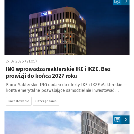
0
27.07.2026 (21:05)
ING wprowadza maklerskie IKE i IKZE. Bez
prowizji do końca 2027 roku
Biuro Maklerskie ING dodało do oferty IKE i IKZE Maklerskie —
konta emerytalne pozwalające samodzielnie inwestować …
Inwestowanie
Oszczędzanie
a
0