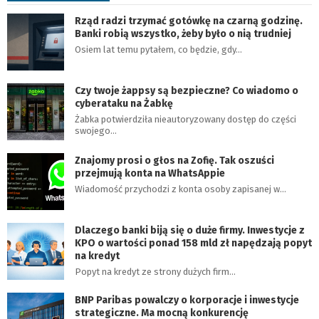
Rząd radzi trzymać gotówkę na czarną godzinę.
Banki robią wszystko, żeby było o nią trudniej
Osiem lat temu pytałem, co będzie, gdy…
Czy twoje żappsy są bezpieczne? Co wiadomo o
cyberataku na Żabkę
Żabka potwierdziła nieautoryzowany dostęp do części
swojego…
Znajomy prosi o głos na Zofię. Tak oszuści
przejmują konta na WhatsAppie
Wiadomość przychodzi z konta osoby zapisanej w…
Dlaczego banki biją się o duże firmy. Inwestycje z
KPO o wartości ponad 158 mld zł napędzają popyt
na kredyt
Popyt na kredyt ze strony dużych firm…
BNP Paribas powalczy o korporacje i inwestycje
strategiczne. Ma mocną konkurencję