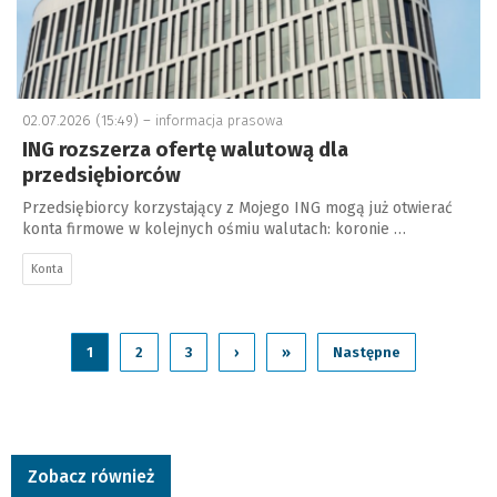
02.07.2026 (15:49) –
informacja prasowa
ING rozszerza ofertę walutową dla
przedsiębiorców
Przedsiębiorcy korzystający z Mojego ING mogą już otwierać
konta firmowe w kolejnych ośmiu walutach: koronie …
Konta
1
2
3
›
»
Następne
Zobacz również