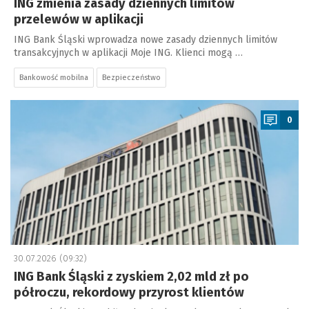
ING zmienia zasady dziennych limitów
przelewów w aplikacji
ING Bank Śląski wprowadza nowe zasady dziennych limitów
transakcyjnych w aplikacji Moje ING. Klienci mogą …
Bankowość mobilna
Bezpieczeństwo
a
0
30.07.2026 (09:32)
ING Bank Śląski z zyskiem 2,02 mld zł po
półroczu, rekordowy przyrost klientów