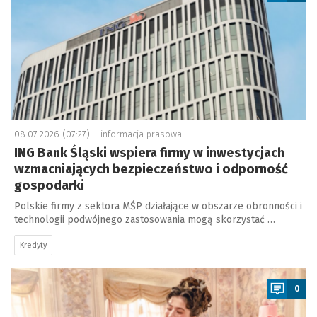
08.07.2026 (07:27) –
informacja prasowa
ING Bank Śląski wspiera firmy w inwestycjach
wzmacniających bezpieczeństwo i odporność
gospodarki
Polskie firmy z sektora MŚP działające w obszarze obronności i
technologii podwójnego zastosowania mogą skorzystać …
Kredyty
a
0