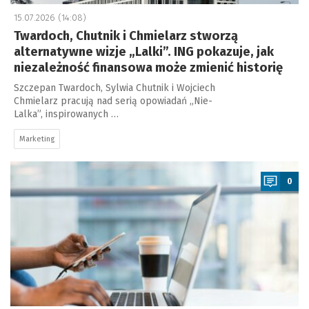
15.07.2026 (14:08)
Twardoch, Chutnik i Chmielarz stworzą
alternatywne wizje „Lalki”. ING pokazuje, jak
niezależność finansowa może zmienić historię
Szczepan Twardoch, Sylwia Chutnik i Wojciech
Chmielarz pracują nad serią opowiadań „Nie-
Lalka”, inspirowanych …
Marketing
a
0