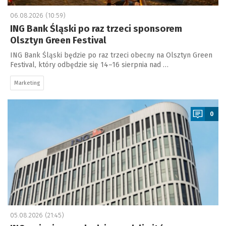
06.08.2026 (10:59)
ING Bank Śląski po raz trzeci sponsorem
Olsztyn Green Festival
ING Bank Śląski będzie po raz trzeci obecny na Olsztyn Green
Festival, który odbędzie się 14–16 sierpnia nad …
Marketing
a
0
05.08.2026 (21:45)