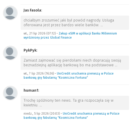
Jas Fasola
:
chciałbym zrozumieć jaki był powód nagrody. Usługa
oferowana jest przez bardzo wiele banków.
…
wt., 21 lip 2026 (07:12)
•
Zakup eSIM w aplikacji Banku Millennium
wyróżniony przez Global Finance
PykPyk
:
Zamiast zajmować się pierdołami niech dopracują swoją
beznadziejną aplikację bankową bo ma podstawowe
…
wt., 7 lip 2026 (16:36)
•
UniCredit uruchamia pierwszą w Polsce
bankową grę fabularną “Kosmiczna Fortuna”
human1
:
Trochę spóźniony ten news. Ta gra rozpoczęła się w
kwietniu.
…
niedz., 5 lip 2026 (20:03)
•
UniCredit uruchamia pierwszą w Polsce
bankową grę fabularną “Kosmiczna Fortuna”