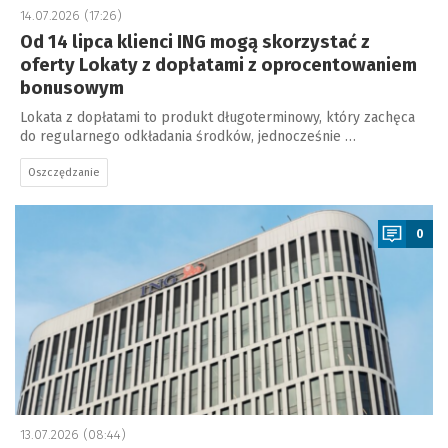
14.07.2026 (17:26)
Od 14 lipca klienci ING mogą skorzystać z
oferty Lokaty z dopłatami z oprocentowaniem
bonusowym
Lokata z dopłatami to produkt długoterminowy, który zachęca
do regularnego odkładania środków, jednocześnie …
Oszczędzanie
a
0
13.07.2026 (08:44)