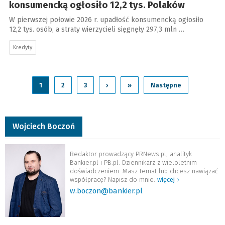
konsumencką ogłosiło 12,2 tys. Polaków
W pierwszej połowie 2026 r. upadłość konsumencką ogłosiło
12,2 tys. osób, a straty wierzycieli sięgnęły 297,3 mln …
Kredyty
1
2
3
›
»
Następne
Wojciech Boczoń
Redaktor prowadzący PRNews.pl, analityk
Bankier.pl i PB.pl. Dziennikarz z wieloletnim
doświadczeniem. Masz temat lub chcesz nawiązać
współpracę? Napisz do mnie.
więcej
›
w.boczon@bankier.pl