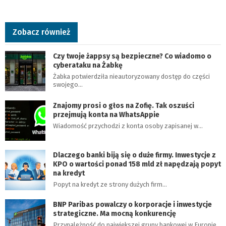
Zobacz również
Czy twoje żappsy są bezpieczne? Co wiadomo o
cyberataku na Żabkę
Żabka potwierdziła nieautoryzowany dostęp do części
swojego…
Znajomy prosi o głos na Zofię. Tak oszuści
przejmują konta na WhatsAppie
Wiadomość przychodzi z konta osoby zapisanej w…
Dlaczego banki biją się o duże firmy. Inwestycje z
KPO o wartości ponad 158 mld zł napędzają popyt
na kredyt
Popyt na kredyt ze strony dużych firm…
BNP Paribas powalczy o korporacje i inwestycje
strategiczne. Ma mocną konkurencję
Przynależność do największej grupy bankowej w Europie…