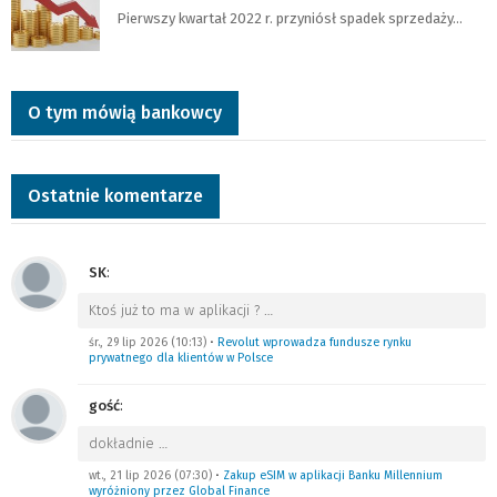
Pierwszy kwartał 2022 r. przyniósł spadek sprzedaży…
O tym mówią bankowcy
Ostatnie komentarze
SK
:
Ktoś już to ma w aplikacji ?
…
śr., 29 lip 2026 (10:13)
•
Revolut wprowadza fundusze rynku
prywatnego dla klientów w Polsce
gość
:
dokładnie
…
wt., 21 lip 2026 (07:30)
•
Zakup eSIM w aplikacji Banku Millennium
wyróżniony przez Global Finance