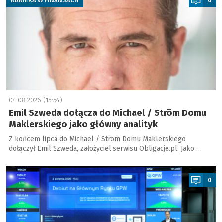
KARIERA W FINANSACH
0
04.08.2026 (15:54)
Emil Szweda dołącza do Michael / Ström Domu
Maklerskiego jako główny analityk
Z końcem lipca do Michael / Ström Domu Maklerskiego
dołączył Emil Szweda, założyciel serwisu Obligacje.pl. Jako …
a
0