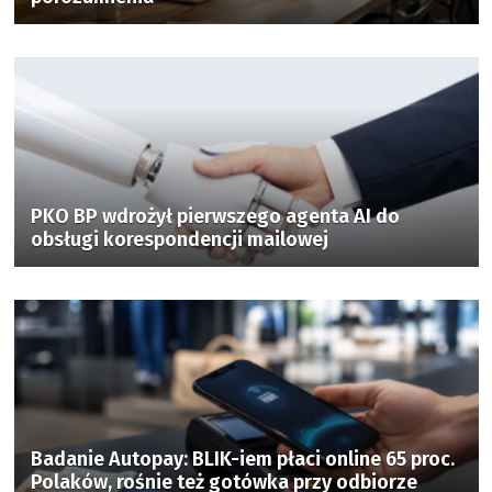
PKO BP wdrożył pierwszego agenta AI do
obsługi korespondencji mailowej
Badanie Autopay: BLIK-iem płaci online 65 proc.
Polaków, rośnie też gotówka przy odbiorze