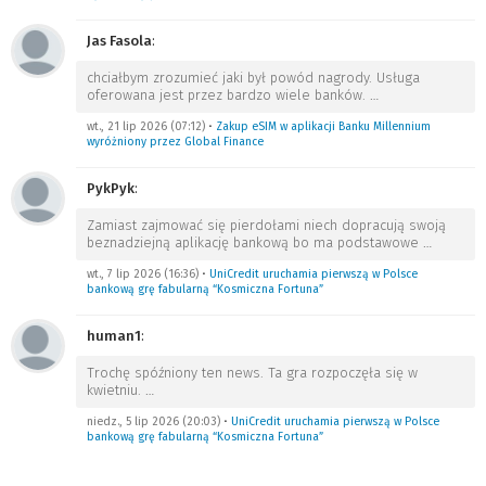
Jas Fasola
:
chciałbym zrozumieć jaki był powód nagrody. Usługa
oferowana jest przez bardzo wiele banków.
…
wt., 21 lip 2026 (07:12)
•
Zakup eSIM w aplikacji Banku Millennium
wyróżniony przez Global Finance
PykPyk
:
Zamiast zajmować się pierdołami niech dopracują swoją
beznadziejną aplikację bankową bo ma podstawowe
…
wt., 7 lip 2026 (16:36)
•
UniCredit uruchamia pierwszą w Polsce
bankową grę fabularną “Kosmiczna Fortuna”
human1
:
Trochę spóźniony ten news. Ta gra rozpoczęła się w
kwietniu.
…
niedz., 5 lip 2026 (20:03)
•
UniCredit uruchamia pierwszą w Polsce
bankową grę fabularną “Kosmiczna Fortuna”