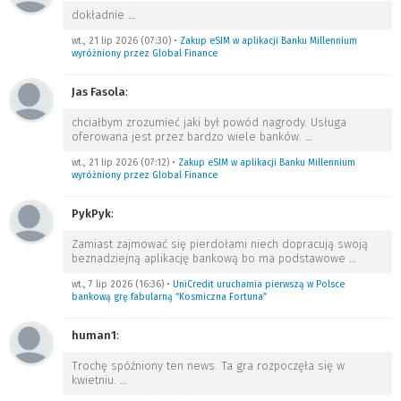
dokładnie
…
wt., 21 lip 2026 (07:30)
•
Zakup eSIM w aplikacji Banku Millennium
wyróżniony przez Global Finance
Jas Fasola
:
chciałbym zrozumieć jaki był powód nagrody. Usługa
oferowana jest przez bardzo wiele banków.
…
wt., 21 lip 2026 (07:12)
•
Zakup eSIM w aplikacji Banku Millennium
wyróżniony przez Global Finance
PykPyk
:
Zamiast zajmować się pierdołami niech dopracują swoją
beznadziejną aplikację bankową bo ma podstawowe
…
wt., 7 lip 2026 (16:36)
•
UniCredit uruchamia pierwszą w Polsce
bankową grę fabularną “Kosmiczna Fortuna”
human1
:
Trochę spóźniony ten news. Ta gra rozpoczęła się w
kwietniu.
…