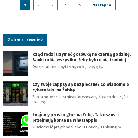
1
2
3
›
»
Następne
Zobacz również
Rząd radzi trzymać gotówkę na czarną godzinę.
Banki robią wszystko, żeby było o nią trudniej
Osiem lat temu pytałem, co będzie, gdy…
Czy twoje żappsy są bezpieczne? Co wiadomo o
cyberataku na Żabkę
Żabka potwierdziła nieautoryzowany dostęp do części
swojego…
Znajomy prosi o głos na Zofię. Tak oszuści
przejmują konta na WhatsAppie
Wiadomość przychodzi z konta osoby zapisanej w…