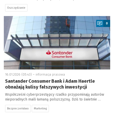
Oszczędzanie
a
0
16.01.2026 (05:43) –
informacja prasowa
Santander Consumer Bank i Adam Haertle
obnażają kulisy fałszywych inwestycji
Współcześni cyberprzestępcy rzadko przypominają autorów
nieporadnych maili łamaną polszczyzną. Dziś to świetnie …
Bezpieczeństwo
Marketing