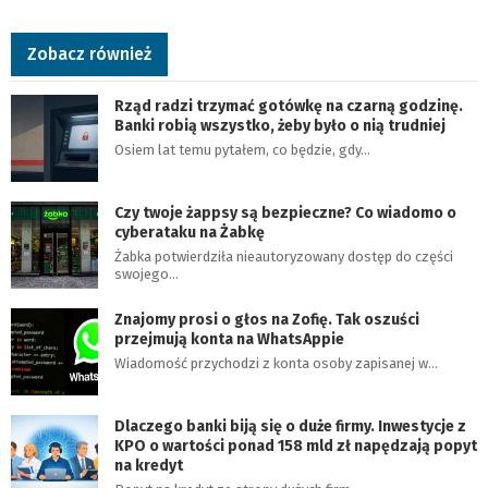
Zobacz również
Rząd radzi trzymać gotówkę na czarną godzinę.
Banki robią wszystko, żeby było o nią trudniej
Osiem lat temu pytałem, co będzie, gdy…
Czy twoje żappsy są bezpieczne? Co wiadomo o
cyberataku na Żabkę
Żabka potwierdziła nieautoryzowany dostęp do części
swojego…
Znajomy prosi o głos na Zofię. Tak oszuści
przejmują konta na WhatsAppie
Wiadomość przychodzi z konta osoby zapisanej w…
Dlaczego banki biją się o duże firmy. Inwestycje z
KPO o wartości ponad 158 mld zł napędzają popyt
na kredyt