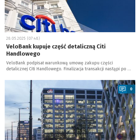
28.05.2025 (07:48)
VeloBank kupuje część detaliczną Citi
Handlowego
VeloBank podpisał warunkową umowę zakupu części
detalicznej Citi Handlowego. Finalizacja transakcji nastąpi po …
a
0