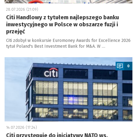
28.07.2026 (21:09)
Citi Handlowy z tytułem najlepszego banku
inwestycyjnego w Polsce w obszarze fuzji i
przejęć
Citi zdobył w konkursie Euromoney Awards for Excellence 2026
tytuł Poland's Best Investment Bank for M&A. W …
a
0
14.07.2026 (17:24)
Citi przystępuje do inicjatywy NATO ws.