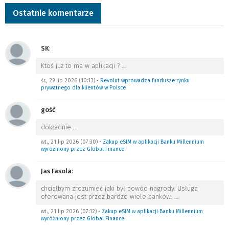
Ostatnie komentarze
SK
:
Ktoś już to ma w aplikacji ?
…
śr., 29 lip 2026 (10:13)
•
Revolut wprowadza fundusze rynku
prywatnego dla klientów w Polsce
gość
:
dokładnie
…
wt., 21 lip 2026 (07:30)
•
Zakup eSIM w aplikacji Banku Millennium
wyróżniony przez Global Finance
Jas Fasola
:
chciałbym zrozumieć jaki był powód nagrody. Usługa
oferowana jest przez bardzo wiele banków.
…
wt., 21 lip 2026 (07:12)
•
Zakup eSIM w aplikacji Banku Millennium
wyróżniony przez Global Finance