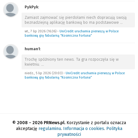
PykPyk
:
Zamiast zajmować się pierdołami niech dopracują swoją
beznadziejną aplikację bankową bo ma podstawowe
…
wt., 7 lip 2026 (16:36)
•
UniCredit uruchamia pierwszą w Polsce
bankową grę fabularną “Kosmiczna Fortuna”
human1
:
Trochę spóźniony ten news. Ta gra rozpoczęła się w
kwietniu.
…
niedz., 5 lip 2026 (20:03)
•
UniCredit uruchamia pierwszą w Polsce
bankową grę fabularną “Kosmiczna Fortuna”
© 2008 − 2026 PRNews.pl.
Korzystanie z portalu oznacza
akceptację
regulaminu
.
Informacja o cookies
.
Polityka
prywatności