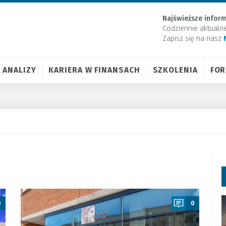
Najświeższe inform
Codziennie aktualn
Zapisz się na nasz
ANALIZY
KARIERA W FINANSACH
SZKOLENIA
FO
a
0
0