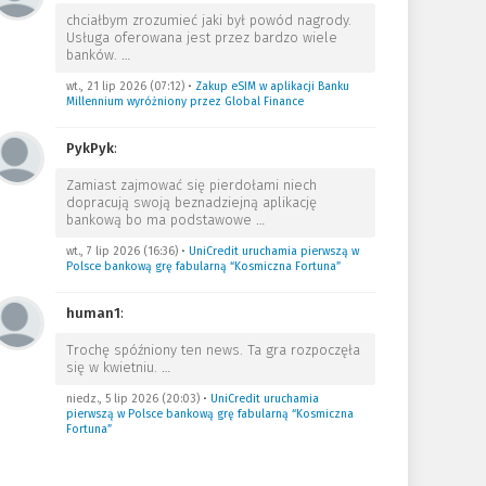
chciałbym zrozumieć jaki był powód nagrody.
Usługa oferowana jest przez bardzo wiele
banków.
…
wt., 21 lip 2026 (07:12)
•
Zakup eSIM w aplikacji Banku
Millennium wyróżniony przez Global Finance
PykPyk
:
Zamiast zajmować się pierdołami niech
dopracują swoją beznadziejną aplikację
bankową bo ma podstawowe
…
wt., 7 lip 2026 (16:36)
•
UniCredit uruchamia pierwszą w
Polsce bankową grę fabularną “Kosmiczna Fortuna”
human1
:
Trochę spóźniony ten news. Ta gra rozpoczęła
się w kwietniu.
…
niedz., 5 lip 2026 (20:03)
•
UniCredit uruchamia
pierwszą w Polsce bankową grę fabularną “Kosmiczna
Fortuna”