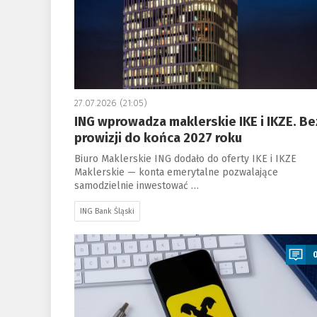
27.07.2026 (21:05)
ING wprowadza maklerskie IKE i IKZE. Be
prowizji do końca 2027 roku
Biuro Maklerskie ING dodało do oferty IKE i IKZE
Maklerskie — konta emerytalne pozwalające
samodzielnie inwestować …
ING Bank Śląski
a