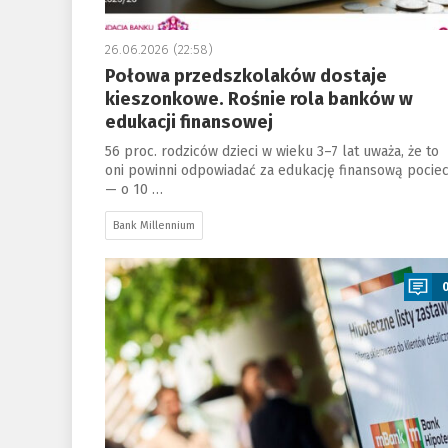
26.06.2026 (22:58)
Połowa przedszkolaków dostaje
kieszonkowe. Rośnie rola banków w
edukacji finansowej
56 proc. rodziców dzieci w wieku 3–7 lat uważa, że to
oni powinni odpowiadać za edukację finansową pocie
— o 10 …
Bank Millennium
a