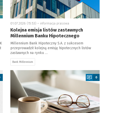
01.07.2026 (15:53) –
informacja prasowa
Kolejna emisja listów zastawnych
Millennium Banku Hipotecznego
PK
Millennium Bank Hipoteczny S.A. z sukcesem
ł
przeprowadził kolejną emisję hipotecznych listów
zastawnych na rynku …
Bank Millennium
a
0
0