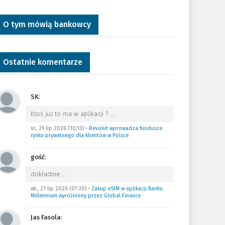
O tym mówią bankowcy
Ostatnie komentarze
SK
:
Ktoś już to ma w aplikacji ?
…
śr., 29 lip 2026 (10:13)
•
Revolut wprowadza fundusze
rynku prywatnego dla klientów w Polsce
gość
:
dokładnie
…
wt., 21 lip 2026 (07:30)
•
Zakup eSIM w aplikacji Banku
Millennium wyróżniony przez Global Finance
Jas Fasola
: