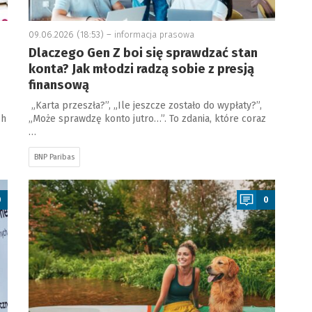
09.06.2026 (18:53) –
informacja prasowa
Dlaczego Gen Z boi się sprawdzać stan
konta? Jak młodzi radzą sobie z presją
finansową
„Karta przeszła?”, „Ile jeszcze zostało do wypłaty?”,
ch
„Może sprawdzę konto jutro…”. To zdania, które coraz
…
BNP Paribas
a
0
0