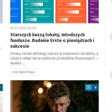
20.07.2026 (15:09)
Starszych kuszą lokaty, młodszych
fundusze. Badanie Erste o pieniądzach i
sukcesie
,
Polacy różnie definiują sukces w zależności od wieku, a
różnice widać też w wyborze produktów finansowych —
wynika …
Erste Bank Polska
a
0
0