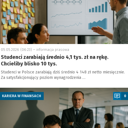
05.05.2026 (06:23) –
informacja prasowa
Studenci zarabiają średnio 4,1 tys. zł na rękę.
Chcieliby blisko 10 tys.
Studenci w Polsce zarabiają dziś średnio 4 148 zł netto miesięcznie.
Za satysfakcjonujący poziom wynagrodzenia …
a
KARIERA W FINANSACH
0