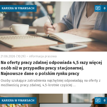
a
KARIERA W FINANSACH
0
21.06.2026 (10:29) –
informacja prasowa
Na oferty pracy zdalnej odpowiada 4,5 razy więcej
osób niż w przypadku pracy stacjonarnej.
Najnowsze dane o polskim rynku pracy
Osoby szukające zatrudnienia najchętniej odpowiadają na oferty z
możliwością pracy zdalnej, 4,5-krotnie częściej …
a
KARIERA W FINANSACH
0