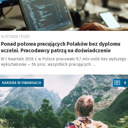
14.07.2026 (11:20)
Ponad połowa pracujących Polaków bez dyplomu
uczelni. Pracodawcy patrzą na doświadczenie
W I kwartale 2026 r. w Polsce pracowało 9,7 mln osób bez wyższego
wykształcenia — 56 proc. wszystkich pracujących. …
a
KARIERA W FINANSACH
0