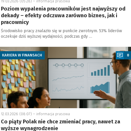
19.03.2026 (05:28) –
informacja prasowa
Poziom wypalenia pracowników jest najwyższy od
dekady – efekty odczuwa zarówno biznes, jak i
pracownicy
Środowisko pracy znalazło się w punkcie zwrotnym. 53% liderów
oczekuje dziś wyższej wydajności, podczas gdy …
a
KARIERA W FINANSACH
0
12.03.2026 (08:07) –
informacja prasowa
Co piąty Polak nie chce zmieniać pracy, nawet za
wyższe wynagrodzenie