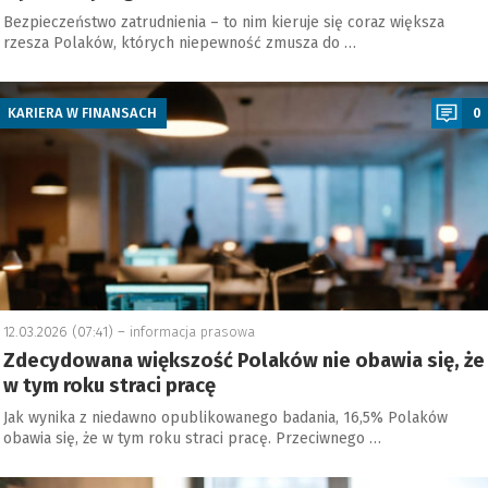
Bezpieczeństwo zatrudnienia – to nim kieruje się coraz większa
rzesza Polaków, których niepewność zmusza do …
a
KARIERA W FINANSACH
0
12.03.2026 (07:41) –
informacja prasowa
Zdecydowana większość Polaków nie obawia się, że
w tym roku straci pracę
Jak wynika z niedawno opublikowanego badania, 16,5% Polaków
obawia się, że w tym roku straci pracę. Przeciwnego …
a