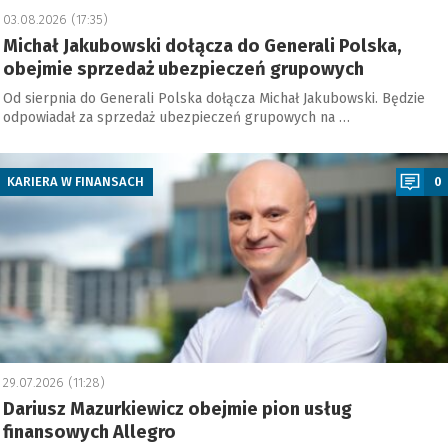
03.08.2026 (17:35)
Michał Jakubowski dołącza do Generali Polska,
obejmie sprzedaż ubezpieczeń grupowych
Od sierpnia do Generali Polska dołącza Michał Jakubowski. Będzie
odpowiadał za sprzedaż ubezpieczeń grupowych na …
a
KARIERA W FINANSACH
0
29.07.2026 (11:28)
Dariusz Mazurkiewicz obejmie pion usług
finansowych Allegro