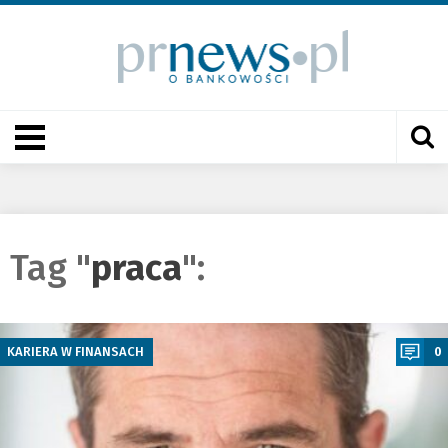
Tag "
praca
":
a
KARIERA W FINANSACH
0