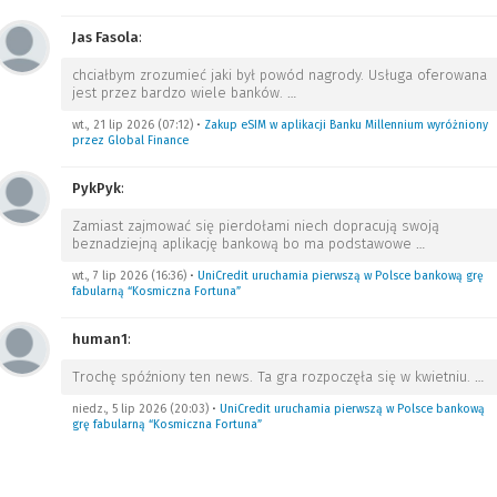
Jas Fasola
:
chciałbym zrozumieć jaki był powód nagrody. Usługa oferowana
jest przez bardzo wiele banków.
…
wt., 21 lip 2026 (07:12)
•
Zakup eSIM w aplikacji Banku Millennium wyróżniony
przez Global Finance
PykPyk
:
Zamiast zajmować się pierdołami niech dopracują swoją
beznadziejną aplikację bankową bo ma podstawowe
…
wt., 7 lip 2026 (16:36)
•
UniCredit uruchamia pierwszą w Polsce bankową grę
fabularną “Kosmiczna Fortuna”
human1
:
Trochę spóźniony ten news. Ta gra rozpoczęła się w kwietniu.
…
niedz., 5 lip 2026 (20:03)
•
UniCredit uruchamia pierwszą w Polsce bankową
grę fabularną “Kosmiczna Fortuna”