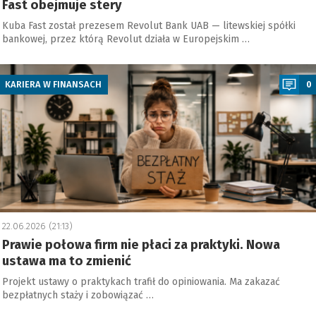
Fast obejmuje stery
Kuba Fast został prezesem Revolut Bank UAB — litewskiej spółki
bankowej, przez którą Revolut działa w Europejskim …
a
KARIERA W FINANSACH
0
22.06.2026 (21:13)
Prawie połowa firm nie płaci za praktyki. Nowa
ustawa ma to zmienić
Projekt ustawy o praktykach trafił do opiniowania. Ma zakazać
bezpłatnych staży i zobowiązać …