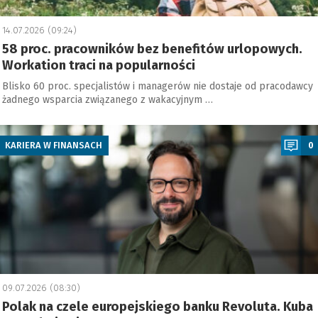
14.07.2026 (09:24)
58 proc. pracowników bez benefitów urlopowych.
Workation traci na popularności
Blisko 60 proc. specjalistów i managerów nie dostaje od pracodawcy
żadnego wsparcia związanego z wakacyjnym …
a
KARIERA W FINANSACH
0
09.07.2026 (08:30)
Polak na czele europejskiego banku Revoluta. Kuba