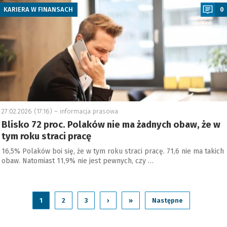
KARIERA W FINANSACH
0
27.02.2026 (17:16) –
informacja prasowa
Blisko 72 proc. Polaków nie ma żadnych obaw, że w
tym roku straci pracę
16,5% Polaków boi się, że w tym roku straci pracę. 71,6 nie ma takich
obaw. Natomiast 11,9% nie jest pewnych, czy …
1
2
3
›
»
Następne