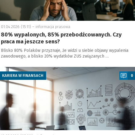
01.04.2026 (15:11) –
informacja prasowa
80% wypalonych, 85% przebodźcowanych. Czy
praca ma jeszcze sens?
Blisko 80% Polaków przyznaje, że widzi u siebie objawy wypalenia
zawodowego, a blisko 20% wydatków ZUS związanych …
a
KARIERA W FINANSACH
0