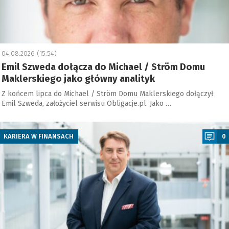
04.08.2026 (15:54)
Emil Szweda dołącza do Michael / Ström Domu
Maklerskiego jako główny analityk
Z końcem lipca do Michael / Ström Domu Maklerskiego dołączył
Emil Szweda, założyciel serwisu Obligacje.pl. Jako …
a
KARIERA W FINANSACH
0