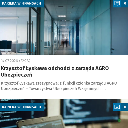
KARIERA W FINANSACH
0
14.07.2026 (22:28)
Krzysztof Łyskawa odchodzi z zarządu AGRO
Ubezpieczeń
Krzysztof Łyskawa zrezygnował z funkcji członka zarządu AGRO
Ubezpieczeń – Towarzystwa Ubezpieczeń Wzajemnych. …
a
KARIERA W FINANSACH
0