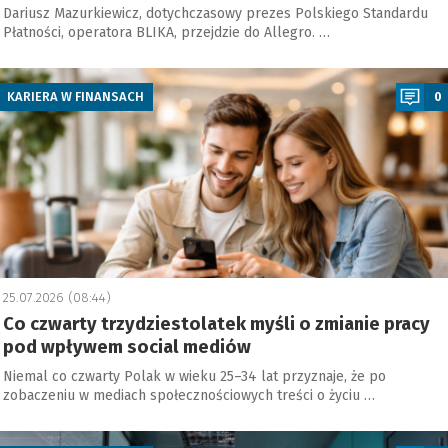
Dariusz Mazurkiewicz, dotychczasowy prezes Polskiego Standardu
Płatności, operatora BLIKA, przejdzie do Allegro. …
a
KARIERA W FINANSACH
0
25.07.2026 (08:44)
Co czwarty trzydziestolatek myśli o zmianie pracy
pod wpływem social mediów
Niemal co czwarty Polak w wieku 25–34 lat przyznaje, że po
zobaczeniu w mediach społecznościowych treści o życiu …
a