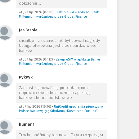
dokładnie
…
wt., 21 lip 2026 (07:30)
•
Zakup eSIM w aplikacji Banku
Millennium wyróżniony przez Global Finance
Jas Fasola
:
chciałbym zrozumieć jaki był powód nagrody.
Usługa oferowana jest przez bardzo wiele
banków.
…
wt., 21 lip 2026 (07:12)
•
Zakup eSIM w aplikacji Banku
Millennium wyróżniony przez Global Finance
PykPyk
:
Zamiast zajmować się pierdołami niech
dopracują swoją beznadziejną aplikację
bankową bo ma podstawowe
…
wt., 7 lip 2026 (16:36)
•
UniCredit uruchamia pierwszą w
Polsce bankową grę fabularną “Kosmiczna Fortuna”
human1
:
Trochę spóźniony ten news. Ta gra rozpoczęła