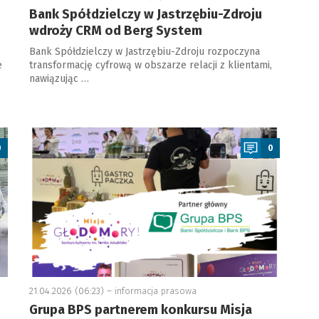
Bank Spółdzielczy w Jastrzębiu-Zdroju
wdroży CRM od Berg System
Bank Spółdzielczy w Jastrzębiu-Zdroju rozpoczyna
e
transformację cyfrową w obszarze relacji z klientami,
nawiązując …
a
0
0
21.04.2026 (06:23) –
informacja prasowa
Grupa BPS partnerem konkursu Misja