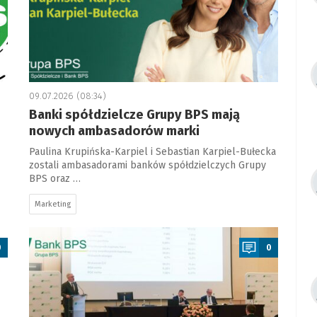
09.07.2026 (08:34)
Banki spółdzielcze Grupy BPS mają
nowych ambasadorów marki
Paulina Krupińska-Karpiel i Sebastian Karpiel-Bułecka
zostali ambasadorami banków spółdzielczych Grupy
BPS oraz …
Marketing
a
0
0