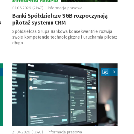
01.06.2026 (21:47) –
informacja prasowa
Banki Spółdzielcze SGB rozpoczynają
S
pilotaż systemu CRM
Spółdzielcza Grupa Bankowa konsekwentnie rozwija
swoje kompetencje technologiczne i uruchamia pilotaż
długo …
a
0
0
21.04.2026 (13:40) –
informacja prasowa