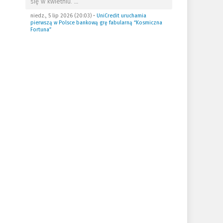
się w kwietniu.
…
niedz., 5 lip 2026 (20:03)
•
UniCredit uruchamia
pierwszą w Polsce bankową grę fabularną “Kosmiczna
Fortuna”