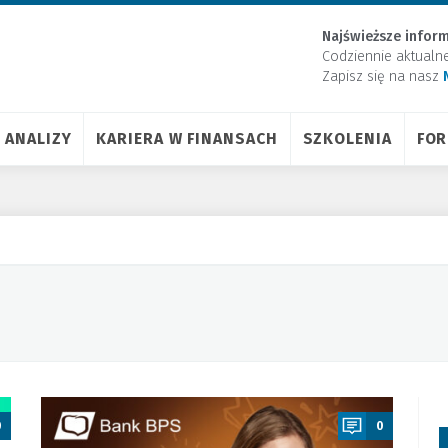
Najświeższe inform
Codziennie aktualn
Zapisz się na nasz
ANALIZY
KARIERA W FINANSACH
SZKOLENIA
FO
a
0
0