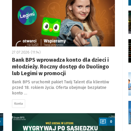
27.07.2026 (11:14)
Bank BPS wprowadza konto dla dzieci i
młodzieży. Roczny dostęp do Duolingo
lub Legimi w promocji
Bank BPS uruchomił pakiet Twój Talent dla klientów
przed 18. rokiem życia. Oferta obejmuje bezpłatne
konto …
Konta
a
0
0