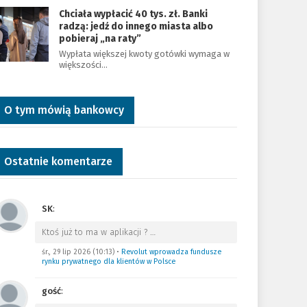
Chciała wypłacić 40 tys. zł. Banki
radzą: jedź do innego miasta albo
pobieraj „na raty”
Wypłata większej kwoty gotówki wymaga w
większości…
O tym mówią bankowcy
Ostatnie komentarze
SK
:
Ktoś już to ma w aplikacji ?
…
śr., 29 lip 2026 (10:13)
•
Revolut wprowadza fundusze
rynku prywatnego dla klientów w Polsce
gość
: