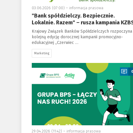
03.06.2026 (07:00) –
informacja prasowa
"Bank spółdzielczy. Bezpiecznie.
Lokalnie. Razem" – rusza kampania KZB
Krajowy Związek Banków Spółdzielczych rozpoczyna
kolejną edycję dorocznej kampanii promocyjno-
edukacyjnej „Czerwiec …
Marketing
a
29.04.2026 (11:42) –
informacja prasowa