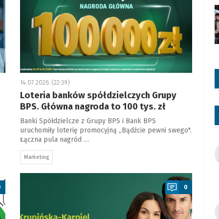
14.07.2026 (22:39)
Loteria banków spółdzielczych Grupy
BPS. Główna nagroda to 100 tys. zł
Banki Spółdzielcze z Grupy BPS i Bank BPS
uruchomiły loterię promocyjną „Bądźcie pewni swego".
Łączna pula nagród …
Marketing
a
0
0