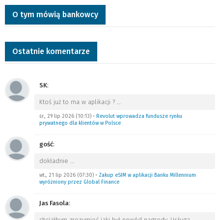
O tym mówią bankowcy
Ostatnie komentarze
SK
:
Ktoś już to ma w aplikacji ?
…
śr., 29 lip 2026 (10:13)
•
Revolut wprowadza fundusze rynku
prywatnego dla klientów w Polsce
gość
:
dokładnie
…
wt., 21 lip 2026 (07:30)
•
Zakup eSIM w aplikacji Banku Millennium
wyróżniony przez Global Finance
Jas Fasola
:
chciałbym zrozumieć jaki był powód nagrody. Usługa