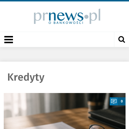
Kredyty
a
0