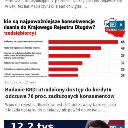
Zobowiązania wynikające z płatności Klarny zaczęły pojawiać się
w BIK. Michał Macierzyński, Head of Digital …
a
0
04.08.2026 (21:44)
Badanie KRD: utrudniony dostęp do kredytu
odczuwa 76 proc. zadłużonych konsumentów
Wpis do rejestru dłużników jest dziś odczuwany bardziej jako
blokada dostępu do pieniędzy niż powód do wstydu. …
a