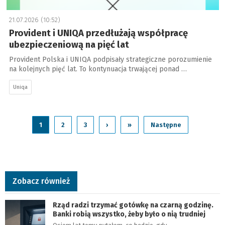
21.07.2026 (10:52)
Provident i UNIQA przedłużają współpracę
ubezpieczeniową na pięć lat
Provident Polska i UNIQA podpisały strategiczne porozumienie
na kolejnych pięć lat. To kontynuacja trwającej ponad …
Uniqa
1
2
3
›
»
Następne
Zobacz również
Rząd radzi trzymać gotówkę na czarną godzinę.
Banki robią wszystko, żeby było o nią trudniej