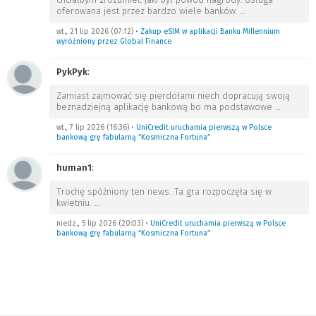
oferowana jest przez bardzo wiele banków.
…
wt., 21 lip 2026 (07:12)
•
Zakup eSIM w aplikacji Banku Millennium
wyróżniony przez Global Finance
PykPyk
:
Zamiast zajmować się pierdołami niech dopracują swoją
beznadziejną aplikację bankową bo ma podstawowe
…
wt., 7 lip 2026 (16:36)
•
UniCredit uruchamia pierwszą w Polsce
bankową grę fabularną “Kosmiczna Fortuna”
human1
:
Trochę spóźniony ten news. Ta gra rozpoczęła się w
kwietniu.
…
niedz., 5 lip 2026 (20:03)
•
UniCredit uruchamia pierwszą w Polsce
bankową grę fabularną “Kosmiczna Fortuna”