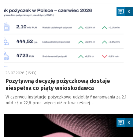
a
0
28.07.2026 (15:13)
Pozytywną decyzję pożyczkową dostaje
niespełna co piąty wnioskodawca
W czerwcu instytucje pożyczkowe udzieliły finansowania za 2,1
mld zł, o 22,6 proc. więcej niż rok wcześniej. …
a
0