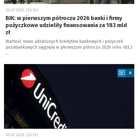
30.07.2026 (20:35)
BIK: w pierwszym półroczu 2026 banki i firmy
pożyczkowe udzieliły finansowania za 183 mld
zł
Wartość nowo udzielonych kredytów bankowych i pożyczek
pozabankowych sięgnęła w pierwszym półroczu 2026 roku 183,2
…
a
0
30.07.2026 (20:33)