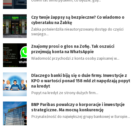
Osiem lat temu pytałem, co będzie, gdy…
Czy twoje żappsy są bezpieczne? Co wiadomo o
cyberataku na Żabkę
Żabka potwierdziła nieautoryzowany dostęp do części
swojego…
Znajomy prosi o głos na Zofię. Tak oszuści
przejmują konta na WhatsAppie
Wiadomość przychodzi z konta osoby zapisanej w…
Dlaczego banki biją się o duże firmy. Inwestycje z
KPO o wartości ponad 158 mld zł napędzają popyt
na kredyt
Popyt na kredyt ze strony dużych firm…
BNP Paribas powalczy o korporacje i inwestycje
strategiczne. Ma mocną konkurencję
Przynależność do największej grupy bankowej w Europie…