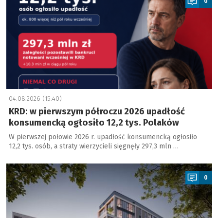
0
04.08.2026 (15:40)
KRD: w pierwszym półroczu 2026 upadłość
konsumencką ogłosiło 12,2 tys. Polaków
W pierwszej połowie 2026 r. upadłość konsumencką ogłosiło
12,2 tys. osób, a straty wierzycieli sięgnęły 297,3 mln …
a
0