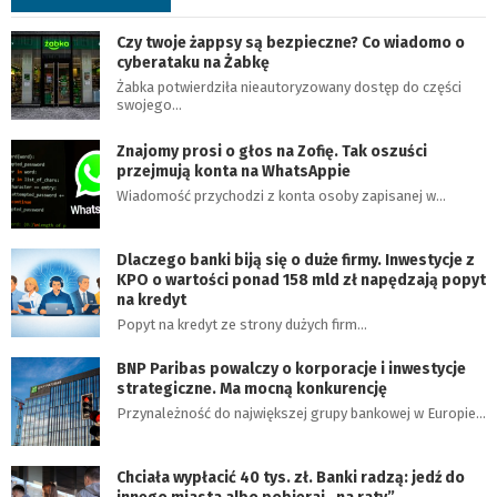
Czy twoje żappsy są bezpieczne? Co wiadomo o
cyberataku na Żabkę
Żabka potwierdziła nieautoryzowany dostęp do części
swojego…
Znajomy prosi o głos na Zofię. Tak oszuści
przejmują konta na WhatsAppie
Wiadomość przychodzi z konta osoby zapisanej w…
Dlaczego banki biją się o duże firmy. Inwestycje z
KPO o wartości ponad 158 mld zł napędzają popyt
na kredyt
Popyt na kredyt ze strony dużych firm…
BNP Paribas powalczy o korporacje i inwestycje
strategiczne. Ma mocną konkurencję
Przynależność do największej grupy bankowej w Europie…
Chciała wypłacić 40 tys. zł. Banki radzą: jedź do