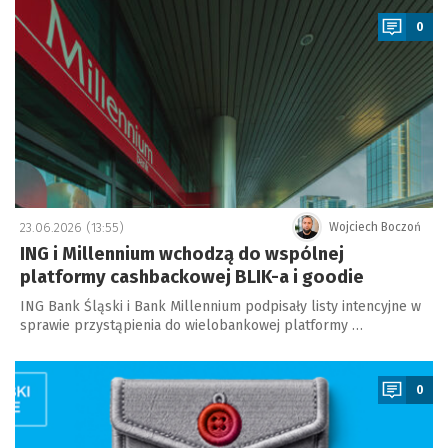
0
23.06.2026 (13:55)
Wojciech Boczoń
ING i Millennium wchodzą do wspólnej
platformy cashbackowej BLIK-a i goodie
ING Bank Śląski i Bank Millennium podpisały listy intencyjne w
sprawie przystąpienia do wielobankowej platformy …
a
0