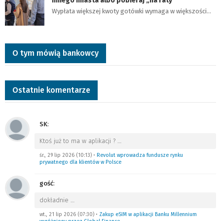
innego miasta albo pobieraj „na raty”
Wypłata większej kwoty gotówki wymaga w większości…
O tym mówią bankowcy
Ostatnie komentarze
SK
:
Ktoś już to ma w aplikacji ?
…
śr., 29 lip 2026 (10:13)
•
Revolut wprowadza fundusze rynku
prywatnego dla klientów w Polsce
gość
:
dokładnie
…
wt., 21 lip 2026 (07:30)
•
Zakup eSIM w aplikacji Banku Millennium