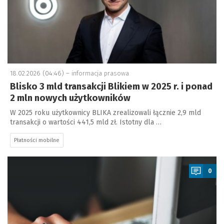
18.02.2026 (04:46) –
informacja prasowa
Blisko 3 mld transakcji Blikiem w 2025 r. i ponad
2 mln nowych użytkowników
W 2025 roku użytkownicy BLIKA zrealizowali łącznie 2,9 mld
transakcji o wartości 441,5 mld zł. Istotny dla …
Płatności mobilne
a
0