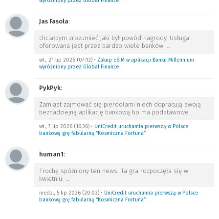
wyróżniony przez Global Finance
Jas Fasola
:
chciałbym zrozumieć jaki był powód nagrody. Usługa
oferowana jest przez bardzo wiele banków.
…
wt., 21 lip 2026 (07:12)
•
Zakup eSIM w aplikacji Banku Millennium
wyróżniony przez Global Finance
PykPyk
:
Zamiast zajmować się pierdołami niech dopracują swoją
beznadziejną aplikację bankową bo ma podstawowe
…
wt., 7 lip 2026 (16:36)
•
UniCredit uruchamia pierwszą w Polsce
bankową grę fabularną “Kosmiczna Fortuna”
human1
:
Trochę spóźniony ten news. Ta gra rozpoczęła się w
kwietniu.
…
niedz., 5 lip 2026 (20:03)
•
UniCredit uruchamia pierwszą w Polsce
bankową grę fabularną “Kosmiczna Fortuna”