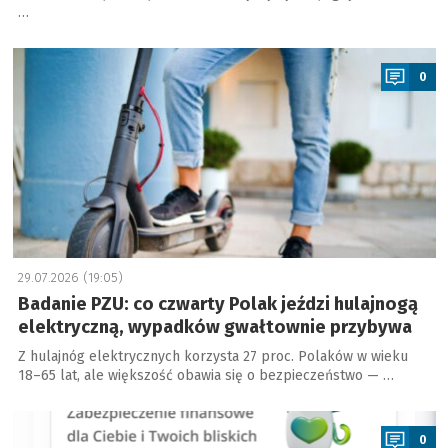
…
a
0
29.07.2026 (19:05)
Badanie PZU: co czwarty Polak jeździ hulajnogą
elektryczną, wypadków gwałtownie przybywa
Z hulajnóg elektrycznych korzysta 27 proc. Polaków w wieku
18–65 lat, ale większość obawia się o bezpieczeństwo — …
a
0