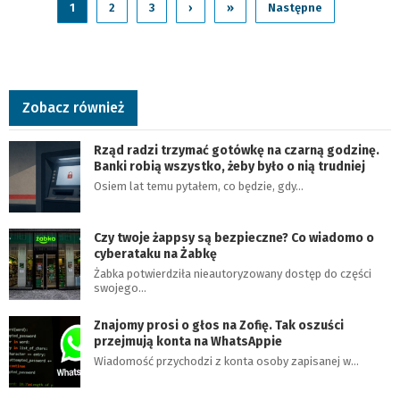
1
2
3
›
»
Następne
Zobacz również
Rząd radzi trzymać gotówkę na czarną godzinę.
Banki robią wszystko, żeby było o nią trudniej
Osiem lat temu pytałem, co będzie, gdy…
Czy twoje żappsy są bezpieczne? Co wiadomo o
cyberataku na Żabkę
Żabka potwierdziła nieautoryzowany dostęp do części
swojego…
Znajomy prosi o głos na Zofię. Tak oszuści
przejmują konta na WhatsAppie
Wiadomość przychodzi z konta osoby zapisanej w…