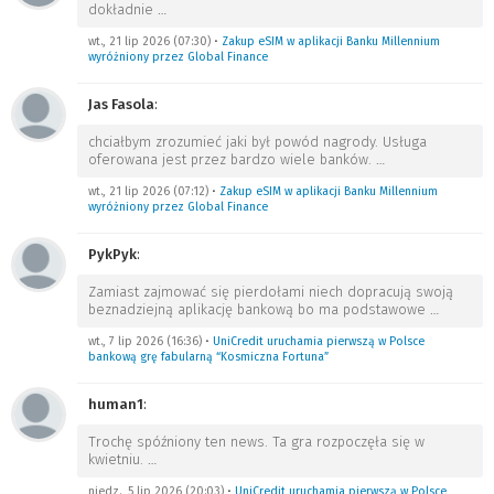
dokładnie
…
wt., 21 lip 2026 (07:30)
•
Zakup eSIM w aplikacji Banku Millennium
wyróżniony przez Global Finance
Jas Fasola
:
chciałbym zrozumieć jaki był powód nagrody. Usługa
oferowana jest przez bardzo wiele banków.
…
wt., 21 lip 2026 (07:12)
•
Zakup eSIM w aplikacji Banku Millennium
wyróżniony przez Global Finance
PykPyk
:
Zamiast zajmować się pierdołami niech dopracują swoją
beznadziejną aplikację bankową bo ma podstawowe
…
wt., 7 lip 2026 (16:36)
•
UniCredit uruchamia pierwszą w Polsce
bankową grę fabularną “Kosmiczna Fortuna”
human1
:
Trochę spóźniony ten news. Ta gra rozpoczęła się w
kwietniu.
…
niedz., 5 lip 2026 (20:03)
•
UniCredit uruchamia pierwszą w Polsce