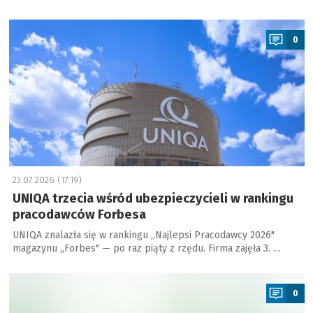
a
0
23.07.2026 (17:19)
UNIQA trzecia wśród ubezpieczycieli w rankingu
pracodawców Forbesa
UNIQA znalazła się w rankingu „Najlepsi Pracodawcy 2026"
magazynu „Forbes" — po raz piąty z rzędu. Firma zajęła 3. …
a
0