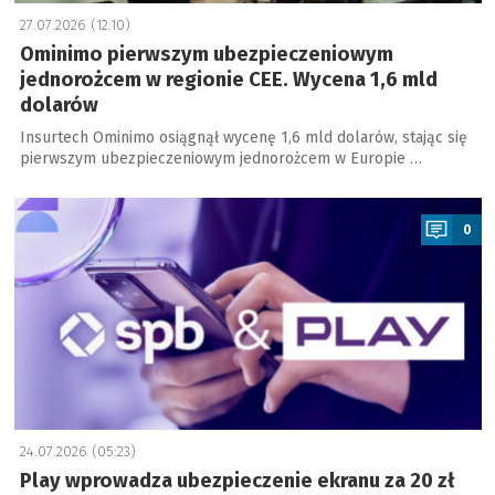
27.07.2026 (12:10)
Ominimo pierwszym ubezpieczeniowym
jednorożcem w regionie CEE. Wycena 1,6 mld
dolarów
Insurtech Ominimo osiągnął wycenę 1,6 mld dolarów, stając się
pierwszym ubezpieczeniowym jednorożcem w Europie …
a
0
24.07.2026 (05:23)
Play wprowadza ubezpieczenie ekranu za 20 zł