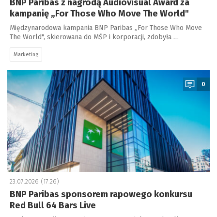
BNP Paribas z nagrodą Audiovisual Award za
kampanię „For Those Who Move The World"
Międzynarodowa kampania BNP Paribas „For Those Who Move
The World", skierowana do MŚP i korporacji, zdobyła …
Marketing
a
0
23.07.2026 (17:26)
BNP Paribas sponsorem rapowego konkursu
Red Bull 64 Bars Live