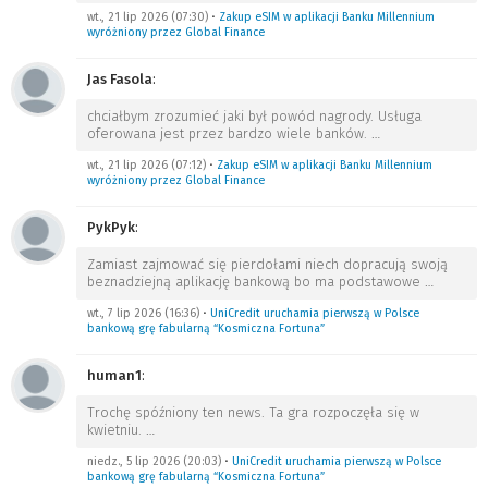
wt., 21 lip 2026 (07:30)
•
Zakup eSIM w aplikacji Banku Millennium
wyróżniony przez Global Finance
Jas Fasola
:
chciałbym zrozumieć jaki był powód nagrody. Usługa
oferowana jest przez bardzo wiele banków.
…
wt., 21 lip 2026 (07:12)
•
Zakup eSIM w aplikacji Banku Millennium
wyróżniony przez Global Finance
PykPyk
:
Zamiast zajmować się pierdołami niech dopracują swoją
beznadziejną aplikację bankową bo ma podstawowe
…
wt., 7 lip 2026 (16:36)
•
UniCredit uruchamia pierwszą w Polsce
bankową grę fabularną “Kosmiczna Fortuna”
human1
:
Trochę spóźniony ten news. Ta gra rozpoczęła się w
kwietniu.
…
niedz., 5 lip 2026 (20:03)
•
UniCredit uruchamia pierwszą w Polsce
bankową grę fabularną “Kosmiczna Fortuna”