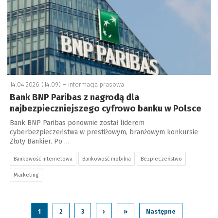
14.04.2026 (14:09) –
informacja prasowa
Bank BNP Paribas z nagrodą dla
najbezpieczniejszego cyfrowo banku w Polsce
Bank BNP Paribas ponownie został liderem
cyberbezpieczeństwa w prestiżowym, branżowym konkursie
Złoty Bankier. Po …
Bankowość internetowa
Bankowość mobilna
Bezpieczeństwo
Marketing
1
2
3
›
»
Następne