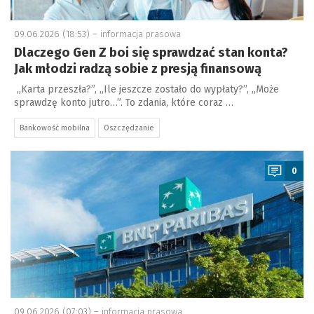
09.06.2026 (18:53) –
informacja prasowa
Dlaczego Gen Z boi się sprawdzać stan konta?
Jak młodzi radzą sobie z presją finansową
„Karta przeszła?”, „Ile jeszcze zostało do wypłaty?”, „Może
sprawdzę konto jutro…”. To zdania, które coraz …
Bankowość mobilna
Oszczędzanie
a
0
09.06.2026 (07:03) –
informacja prasowa