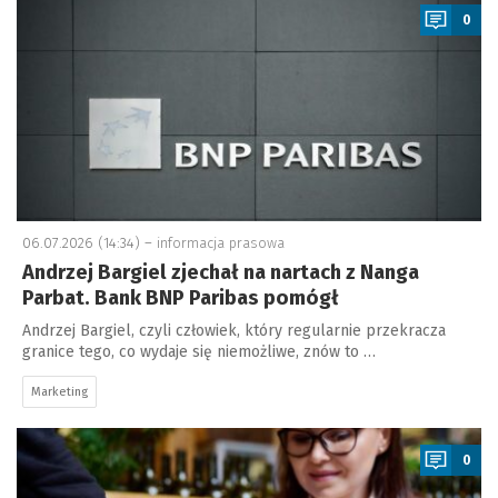
0
06.07.2026 (14:34) –
informacja prasowa
Andrzej Bargiel zjechał na nartach z Nanga
Parbat. Bank BNP Paribas pomógł
Andrzej Bargiel, czyli człowiek, który regularnie przekracza
granice tego, co wydaje się niemożliwe, znów to …
Marketing
a
0