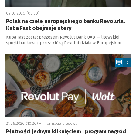
09.07.2026 (08:30)
Polak na czele europejskiego banku Revoluta.
Kuba Fast obejmuje stery
Kuba Fast został prezesem Revolut Bank UAB — litewskiej
spółki bankowej, przez którą Revolut działa w Europejskim …
a
0
21.06.2026 (10:26) –
informacja prasowa
Płatności jednym kliknięciem i program nagród