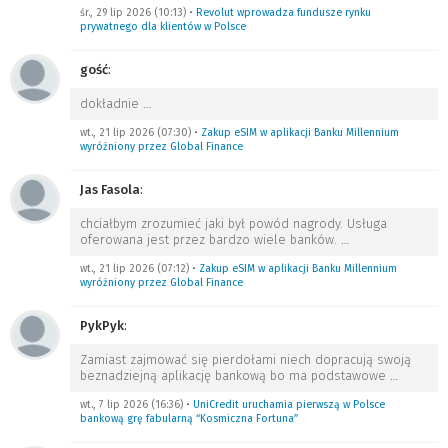
śr., 29 lip 2026 (10:13)
•
Revolut wprowadza fundusze rynku
prywatnego dla klientów w Polsce
gość
:
dokładnie
…
wt., 21 lip 2026 (07:30)
•
Zakup eSIM w aplikacji Banku Millennium
wyróżniony przez Global Finance
Jas Fasola
:
chciałbym zrozumieć jaki był powód nagrody. Usługa
oferowana jest przez bardzo wiele banków.
…
wt., 21 lip 2026 (07:12)
•
Zakup eSIM w aplikacji Banku Millennium
wyróżniony przez Global Finance
PykPyk
:
Zamiast zajmować się pierdołami niech dopracują swoją
beznadziejną aplikację bankową bo ma podstawowe
…
wt., 7 lip 2026 (16:36)
•
UniCredit uruchamia pierwszą w Polsce
bankową grę fabularną “Kosmiczna Fortuna”