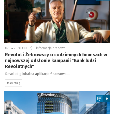
07.04.2026 (10:02) –
informacja prasowa
Revolut i Żebrowscy o codziennych finansach w
najnowszej odsłonie kampanii "Bank ludzi
Revolutnych"
Revolut, globalna aplikacja finansowa …
Marketing
a
0