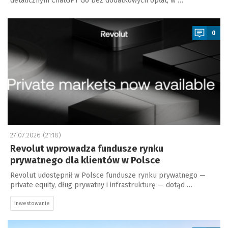
detalicznym ChatGPT Go bez dodatkowych opłat, w …
a
0
27.07.2026 (21:18)
Revolut wprowadza fundusze rynku
prywatnego dla klientów w Polsce
Revolut udostępnił w Polsce fundusze rynku prywatnego —
private equity, dług prywatny i infrastrukturę — dotąd …
Inwestowanie
a