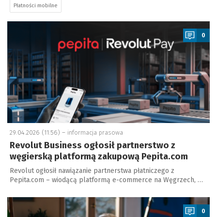
Płatności mobilne
a
0
29.04.2026 (11:56) –
informacja prasowa
Revolut Business ogłosił partnerstwo z
węgierską platformą zakupową Pepita.com
Revolut ogłosił nawiązanie partnerstwa płatniczego z
Pepita.com – wiodącą platformą e-commerce na Węgrzech, …
a
0