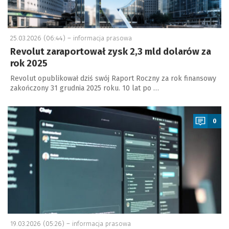
25.03.2026 (06:44) –
informacja prasowa
Revolut zaraportował zysk 2,3 mld dolarów za
rok 2025
Revolut opublikował dziś swój Raport Roczny za rok finansowy
zakończony 31 grudnia 2025 roku. 10 lat po …
a
0
19.03.2026 (05:26) –
informacja prasowa