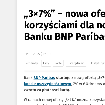
„3×7%” – nowa ofe
korzyściami dla 
Banku BNP Pariba
15.10.2025 (18:30)
Karty
Konta
Oszczędzanie
Bank
BNP Paribas
startuje z nową ofertą „3×7%
koncie oszczędnościowym
, 7% w GOdreams w 
zwrotu za płatności kartą.
W ramach nowej oferty „3×7%” można korzystać