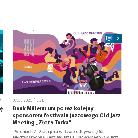
a
0
0
ń
07.08.2026 (13:31)
ję
Bank Millennium po raz kolejny
sponsorem festiwalu jazzowego Old Jazz
Meeting „Złota Tarka"
W dniach 7–9 sierpnia w Iławie odbywa się 55.
Międzynarodowy Festiwal Jazzu Tradycyjnego Old Jazz