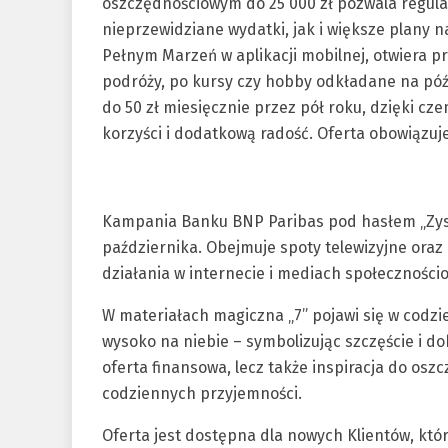
oszczędnościowym do 25 000 zł pozwala regula
nieprzewidziane wydatki, jak i większe plany 
Pełnym Marzeń w aplikacji mobilnej, otwiera p
podróży, po kursy czy hobby odkładane na późn
do 50 zł miesięcznie przez pół roku, dzięki c
korzyści i dodatkową radość. Oferta obowiązuj
Kampania Banku BNP Paribas pod hasłem „Zyskuj
października. Obejmuje spoty telewizyjne oraz 
działania w internecie i mediach społeczności
W materiałach magiczna „7” pojawi się w codzie
wysoko na niebie – symbolizując szczęście i do
oferta finansowa, lecz także inspiracja do osz
codziennych przyjemności.
Oferta jest dostępna dla nowych Klientów, któ