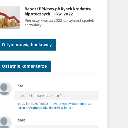
Raport PRNews.pl: Rynek kredytów
hipotecznych – I kw. 2022
Pierwszy kwartał 2022 r. przyniósł spadek
sprzedaży…
O tym mówią bankowcy
Ostatnie komentarze
SK
:
Ktoś już to ma w aplikacji ?
…
śr., 29 lip 2026 (10:13)
•
Revolut wprowadza fundusze
rynku prywatnego dla klientów w Polsce
gość
: