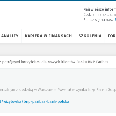
Najświeższe inform
Codziennie aktualn
Zapisz się na nasz
ANALIZY
KARIERA W FINANSACH
SZKOLENIA
FO
z potrójnymi korzyściami dla nowych klientów Banku BNP Paribas
ersalnym z siedzibą w Warszawie. Powstał w wyniku fuzji Banku Gos
rt/wizytowka/bnp-paribas-bank-polska