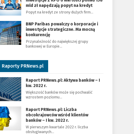
Inwestycje z KPO o wartości ponad 158
mld zł napędzają popyt na kredyt
Popyt na kredyt ze strony dużych firm…
BNP Paribas powalczy o korporacje i
inwestycje strategiczne. Ma mocną
konkurencję
Przynależność do największej grupy
bankowej w Europie…
Raporty PRNews.pl
Raport PRNews.pl: Aktywa banków – I
kw. 2022 r.
Większość banków może się pochwalić
wzrostem poziomu…
Raport PRNews.pl: Liczba
obcokrajowców wśród klientów
banków – I kw. 2022 r.
W pierwszym kwartale 2022 r. liczba
obsługiwanych…