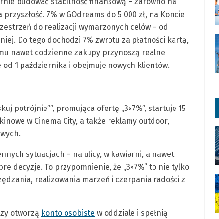
rnie budować stabilność finansową – zarówno na
na przyszłość. 7% w GOdreams do 5 000 zł, na Koncie
rzestrzeń do realizacji wymarzonych celów – od
iej. Do tego dochodzi 7% zwrotu za płatności kartą,
zemu nawet codzienne zakupy przynoszą realne
e od 1 października i obejmuje nowych klientów.
 potrójnie””, promująca ofertę „3×7%”, startuje 15
kinowe w Cinema City, a także reklamy outdoor,
owych.
nnych sytuacjach – na ulicy, w kawiarni, a nawet
bre decyzje. To przypomnienie, że „3×7%” to nie tylko
czędzania, realizowania marzeń i czerpania radości z
rzy otworzą
konto osobiste
w oddziale i spełnią