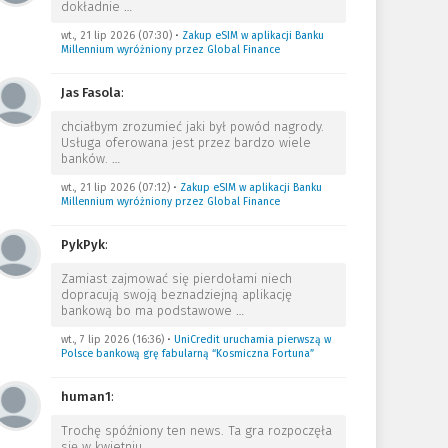
dokładnie
…
wt., 21 lip 2026 (07:30)
•
Zakup eSIM w aplikacji Banku
Millennium wyróżniony przez Global Finance
Jas Fasola
:
chciałbym zrozumieć jaki był powód nagrody.
Usługa oferowana jest przez bardzo wiele
banków.
…
wt., 21 lip 2026 (07:12)
•
Zakup eSIM w aplikacji Banku
Millennium wyróżniony przez Global Finance
PykPyk
:
Zamiast zajmować się pierdołami niech
dopracują swoją beznadziejną aplikację
bankową bo ma podstawowe
…
wt., 7 lip 2026 (16:36)
•
UniCredit uruchamia pierwszą w
Polsce bankową grę fabularną “Kosmiczna Fortuna”
human1
:
Trochę spóźniony ten news. Ta gra rozpoczęła
się w kwietniu.
…