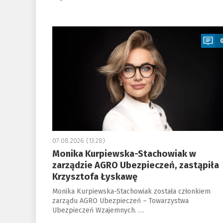
a
07.08.2026 (13:28)
Monika Kurpiewska-Stachowiak w
zarządzie AGRO Ubezpieczeń, zastąpiła
Krzysztofa Łyskawę
Monika Kurpiewska-Stachowiak została członkiem
zarządu AGRO Ubezpieczeń – Towarzystwa
Ubezpieczeń Wzajemnych. …