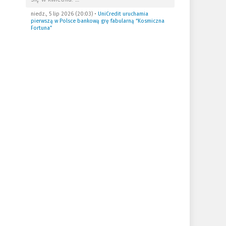
niedz., 5 lip 2026 (20:03)
•
UniCredit uruchamia
pierwszą w Polsce bankową grę fabularną “Kosmiczna
Fortuna”