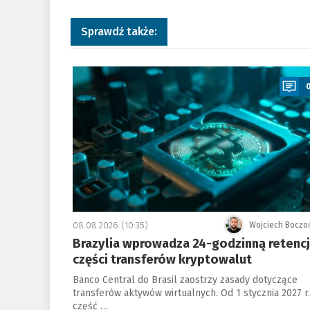
Sprawdź także:
a
08.08.2026 (10:35)
Wojciech Boczo
Brazylia wprowadza 24-godzinną retenc
części transferów kryptowalut
Banco Central do Brasil zaostrzy zasady dotyczące
transferów aktywów wirtualnych. Od 1 stycznia 2027 r.
część …