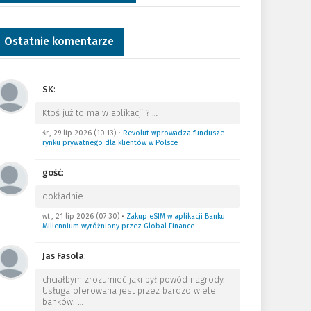
Ostatnie komentarze
SK
:
Ktoś już to ma w aplikacji ?
…
śr., 29 lip 2026 (10:13)
•
Revolut wprowadza fundusze
rynku prywatnego dla klientów w Polsce
gość
:
dokładnie
…
wt., 21 lip 2026 (07:30)
•
Zakup eSIM w aplikacji Banku
Millennium wyróżniony przez Global Finance
Jas Fasola
:
chciałbym zrozumieć jaki był powód nagrody.
Usługa oferowana jest przez bardzo wiele
banków.
…