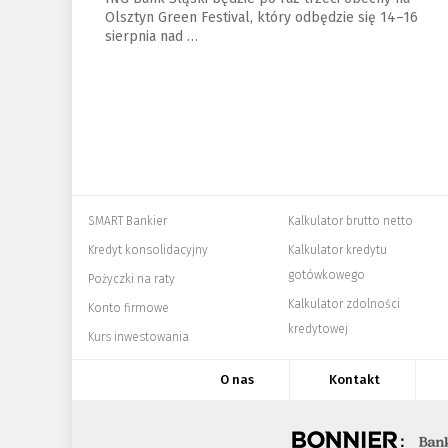
Olsztyn Green Festival, który odbędzie się 14–16
sierpnia nad …
SMART Bankier
Kalkulator brutto netto
Kredyt konsolidacyjny
Kalkulator kredytu
gotówkowego
Pożyczki na raty
Kalkulator zdolności
Konto firmowe
kredytowej
Kurs inwestowania
O nas
Kontakt