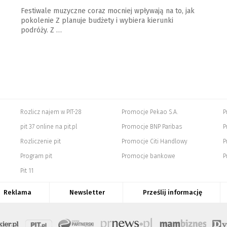
Festiwale muzyczne coraz mocniej wpływają na to, jak
pokolenie Z planuje budżety i wybiera kierunki
podróży. Z …
Rozlicz najem w PIT-28
Promocje Pekao S.A.
P
pit 37 online na pit.pl
Promocje BNP Paribas
P
Rozliczenie pit
Promocje Citi Handlowy
P
Program pit
Promocje bankowe
P
Pit 11
Reklama
Newsletter
Prześlij informację