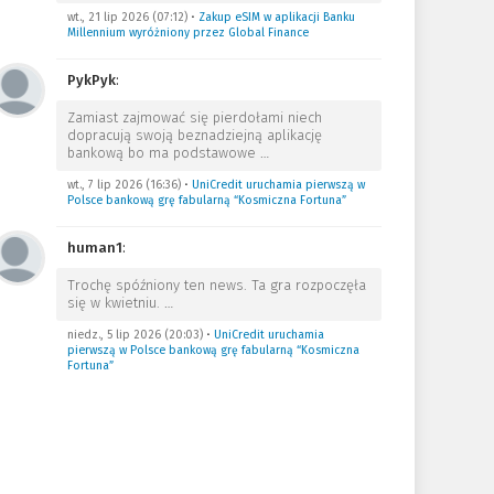
wt., 21 lip 2026 (07:12)
•
Zakup eSIM w aplikacji Banku
Millennium wyróżniony przez Global Finance
PykPyk
:
Zamiast zajmować się pierdołami niech
dopracują swoją beznadziejną aplikację
bankową bo ma podstawowe
…
wt., 7 lip 2026 (16:36)
•
UniCredit uruchamia pierwszą w
Polsce bankową grę fabularną “Kosmiczna Fortuna”
human1
:
Trochę spóźniony ten news. Ta gra rozpoczęła
się w kwietniu.
…
niedz., 5 lip 2026 (20:03)
•
UniCredit uruchamia
pierwszą w Polsce bankową grę fabularną “Kosmiczna
Fortuna”