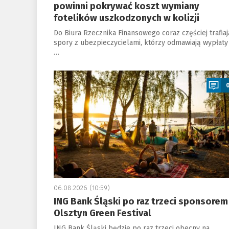
powinni pokrywać koszt wymiany
fotelików uszkodzonych w kolizji
Do Biura Rzecznika Finansowego coraz częściej trafiaj
spory z ubezpieczycielami, którzy odmawiają wypłaty
…
a
06.08.2026 (10:59)
ING Bank Śląski po raz trzeci sponsorem
Olsztyn Green Festival
ING Bank Śląski będzie po raz trzeci obecny na