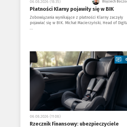
06.08.2026 (18:35)
Wojciech Boczo
Płatności Klarny pojawiły się w BIK
Zobowiązania wynikające z płatności Klarny zaczęły
pojawiać się w BIK. Michał Macierzyński, Head of Digit
…
a
06.08.2026 (11:08)
Rzecznik Finansowy: ubezpieczyciele