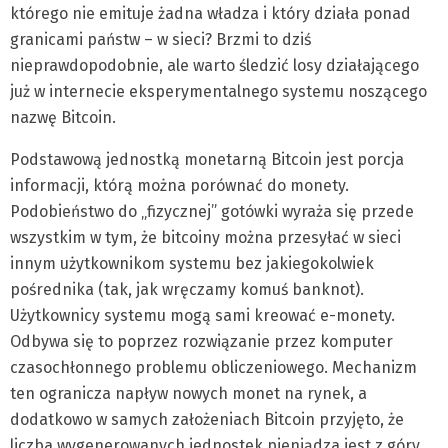
którego nie emituje żadna władza i który działa ponad
granicami państw – w sieci? Brzmi to dziś
nieprawdopodobnie, ale warto śledzić losy działającego
już w internecie eksperymentalnego systemu noszącego
nazwę Bitcoin.
Podstawową jednostką monetarną Bitcoin jest porcja
informacji, którą można porównać do monety.
Podobieństwo do „fizycznej” gotówki wyraża się przede
wszystkim w tym, że bitcoiny można przesyłać w sieci
innym użytkownikom systemu bez jakiegokolwiek
pośrednika (tak, jak wręczamy komuś banknot).
Użytkownicy systemu mogą sami kreować e-monety.
Odbywa się to poprzez rozwiązanie przez komputer
czasochłonnego problemu obliczeniowego. Mechanizm
ten ogranicza napływ nowych monet na rynek, a
dodatkowo w samych założeniach Bitcoin przyjęto, że
liczba wygenerowanych jednostek pieniądza jest z góry