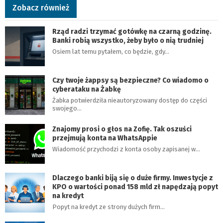
Zobacz również
Rząd radzi trzymać gotówkę na czarną godzinę.
Banki robią wszystko, żeby było o nią trudniej
Osiem lat temu pytałem, co będzie, gdy…
Czy twoje żappsy są bezpieczne? Co wiadomo o
cyberataku na Żabkę
Żabka potwierdziła nieautoryzowany dostęp do części
swojego…
Znajomy prosi o głos na Zofię. Tak oszuści
przejmują konta na WhatsAppie
Wiadomość przychodzi z konta osoby zapisanej w…
Dlaczego banki biją się o duże firmy. Inwestycje z
KPO o wartości ponad 158 mld zł napędzają popyt
na kredyt
Popyt na kredyt ze strony dużych firm…