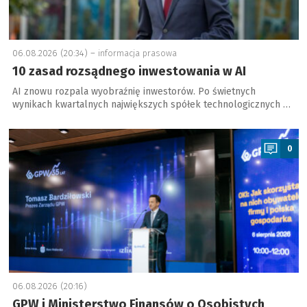
06.08.2026 (20:34) –
informacja prasowa
10 zasad rozsądnego inwestowania w AI
AI znowu rozpala wyobraźnię inwestorów. Po świetnych
wynikach kwartalnych największych spółek technologicznych …
a
0
06.08.2026 (20:16)
GPW i Ministerstwo Finansów o Osobistych