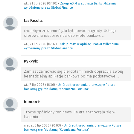
wt., 21 lip 2026 (07:30)
•
Zakup eSIM w aplikacji Banku Millennium
wyróżniony przez Global Finance
Jas Fasola
:
chciałbym zrozumieć jaki był powód nagrody. Usługa
oferowana jest przez bardzo wiele banków.
…
wt., 21 lip 2026 (07:12)
•
Zakup eSIM w aplikacji Banku Millennium
wyróżniony przez Global Finance
PykPyk
:
Zamiast zajmować się pierdołami niech dopracują swoją
beznadziejną aplikację bankową bo ma podstawowe
…
wt., 7 lip 2026 (16:36)
•
UniCredit uruchamia pierwszą w Polsce
bankową grę fabularną “Kosmiczna Fortuna”
human1
:
Trochę spóźniony ten news. Ta gra rozpoczęła się w
kwietniu.
…
niedz., 5 lip 2026 (20:03)
•
UniCredit uruchamia pierwszą w Polsce
bankową grę fabularną “Kosmiczna Fortuna”