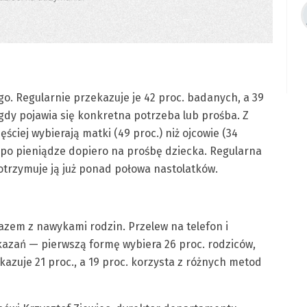
o. Regularnie przekazuje je 42 proc. badanych, a 39
gdy pojawia się konkretna potrzeba lub prośba. Z
ściej wybierają matki (49 proc.) niż ojcowie (34
ga po pieniądze dopiero na prośbę dziecka. Regularna
otrzymuje ją już ponad połowa nastolatków.
azem z nawykami rodzin. Przelew na telefon i
kazań — pierwszą formę wybiera 26 proc. rodziców,
azuje 21 proc., a 19 proc. korzysta z różnych metod