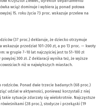
 mówi Krzysztof Ziewiec, dyrektor departamentu
otówka wciąż dominuje i wybiera ją ponad połowa
wyżej 15. roku życia 73 proc. wskazuje przelew na
dziców (37 proc.) deklaruje, że dziecko otrzymuje
 wskazuje przedział 101–200 zł, a po 13 proc. — kwoty
m: w grupie 7–10 lat najczęściej jest to 51–100 zł
 powyżej 300 zł. Z deklaracji wynika też, że wyższe
jscowościach niż w największych miastach.
rodziców. Ponad dwie trzecie badanych (68 proc.)
ziąć udział w aktywności, ponieważ korzystali z niej
j takie sytuacje zdarzały się wielokrotnie. Najczęstsze
rówieśnikami (28 proc.), słodycze i przekąski (19