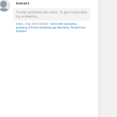
human1
:
Trochę spóźniony ten news. Ta gra rozpoczęła
się w kwietniu.
…
niedz., 5 lip 2026 (20:03)
•
UniCredit uruchamia
pierwszą w Polsce bankową grę fabularną “Kosmiczna
Fortuna”