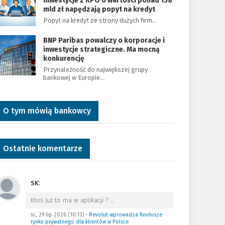
Inwestycje z KPO o wartości ponad 158
mld zł napędzają popyt na kredyt
Popyt na kredyt ze strony dużych firm…
BNP Paribas powalczy o korporacje i
inwestycje strategiczne. Ma mocną
konkurencję
Przynależność do największej grupy
bankowej w Europie…
O tym mówią bankowcy
Ostatnie komentarze
SK
:
Ktoś już to ma w aplikacji ?
…
śr., 29 lip 2026 (10:13)
•
Revolut wprowadza fundusze
rynku prywatnego dla klientów w Polsce