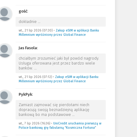
gość
:
dokładnie
…
wt., 21 lip 2026 (07:30)
•
Zakup eSIM w aplikacji Banku
Millennium wyróżniony przez Global Finance
Jas Fasola
:
chciałbym zrozumieć jaki był powód nagrody.
Usługa oferowana jest przez bardzo wiele
banków.
…
wt., 21 lip 2026 (07:12)
•
Zakup eSIM w aplikacji Banku
Millennium wyróżniony przez Global Finance
PykPyk
:
Zamiast zajmować się pierdołami niech
dopracują swoją beznadziejną aplikację
bankową bo ma podstawowe
…
wt., 7 lip 2026 (16:36)
•
UniCredit uruchamia pierwszą w
Polsce bankową grę fabularną “Kosmiczna Fortuna”