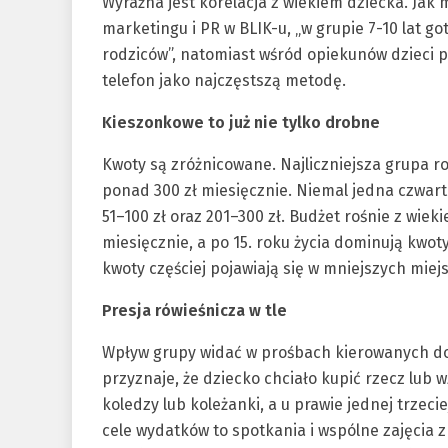
Wyraźna jest korelacja z wiekiem dziecka. Jak
marketingu i PR w BLIK-u, „w grupie 7-10 lat g
rodziców”, natomiast wśród opiekunów dzieci po
telefon jako najczęstszą metodę.
Kieszonkowe to już nie tylko drobne
Kwoty są zróżnicowane. Najliczniejsza grupa ro
ponad 300 zł miesięcznie. Niemal jedna czwarta
51–100 zł oraz 201–300 zł. Budżet rośnie z wiekie
miesięcznie, a po 15. roku życia dominują kwoty
kwoty częściej pojawiają się w mniejszych mie
Presja rówieśnicza w tle
Wpływ grupy widać w prośbach kierowanych do 
przyznaje, że dziecko chciało kupić rzecz lub w
koledzy lub koleżanki, a u prawie jednej trzecie
cele wydatków to spotkania i wspólne zajęcia z 