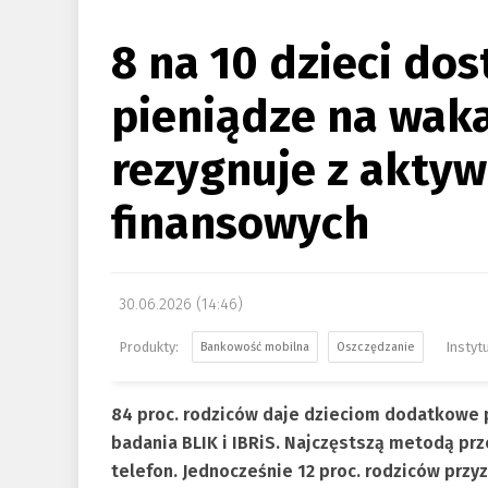
8 na 10 dzieci do
pieniądze na waka
rezygnuje z akty
finansowych
30.06.2026 (14:46)
Bankowość mobilna
Oszczędzanie
84 proc. rodziców daje dzieciom dodatkowe p
badania BLIK i IBRiS. Najczęstszą metodą pr
telefon. Jednocześnie 12 proc. rodziców przy