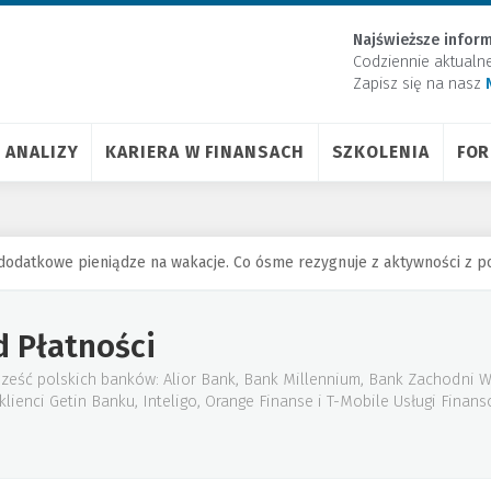
Najświeższe inform
Codziennie aktualn
Zapisz się na nasz
ANALIZY
KARIERA W FINANSACH
SZKOLENIA
FO
e dodatkowe pieniądze na wakacje. Co ósme rezygnuje z aktywności z
d Płatności
sześć polskich banków: Alior Bank, Bank Millennium, Bank Zachodni W
lienci Getin Banku, Inteligo, Orange Finanse i T-Mobile Usługi Finans