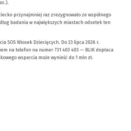
c.).
dziecko przynajmniej raz zrezygnowało ze wspólnego
edług badania w największych miastach odsetek ten
ia SOS Wiosek Dziecięcych. Do 23 lipca 2026 r.
em na telefon na numer 731 403 403 — BLIK dopłaca
tkowego wsparcia może wynieść do 1 mln zł.