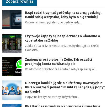
Zobacz również
Rząd radzi trzymać gotówkę na czarną godzinę.
Banki robią wszystko, żeby było o nią trudniej
Osiem lat temu pytałem, co będzie, gdy…
Czy twoje żappsy są bezpieczne? Co wiadomo o
cyberataku na Żabkę
Żabka potwierdziła nieautoryzowany dostęp do części
swojego…
Znajomy prosi o głos na Zofię. Tak oszuści
przejmują konta na WhatsAppie
Wiadomość przychodzi z konta osoby zapisanej w…
Dlaczego banki biją się o duże firmy. Inwestycje z
KPO o wartości ponad 158 mld zł napędzają popyt
na kredyt
Popyt na kredyt ze strony dużych firm…
BNP Paribas powalczy o korporacje i inwestycje