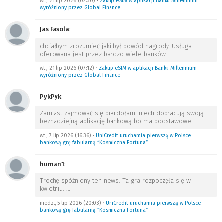
wt., 21 lip 2026 (07:30)
•
Zakup eSIM w aplikacji Banku Millennium
wyróżniony przez Global Finance
Jas Fasola
:
chciałbym zrozumieć jaki był powód nagrody. Usługa
oferowana jest przez bardzo wiele banków.
…
wt., 21 lip 2026 (07:12)
•
Zakup eSIM w aplikacji Banku Millennium
wyróżniony przez Global Finance
PykPyk
:
Zamiast zajmować się pierdołami niech dopracują swoją
beznadziejną aplikację bankową bo ma podstawowe
…
wt., 7 lip 2026 (16:36)
•
UniCredit uruchamia pierwszą w Polsce
bankową grę fabularną “Kosmiczna Fortuna”
human1
:
Trochę spóźniony ten news. Ta gra rozpoczęła się w
kwietniu.
…
niedz., 5 lip 2026 (20:03)
•
UniCredit uruchamia pierwszą w Polsce
bankową grę fabularną “Kosmiczna Fortuna”