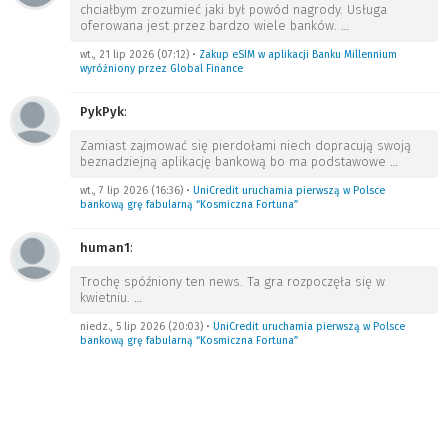
chciałbym zrozumieć jaki był powód nagrody. Usługa
oferowana jest przez bardzo wiele banków.
…
wt., 21 lip 2026 (07:12)
•
Zakup eSIM w aplikacji Banku Millennium
wyróżniony przez Global Finance
PykPyk
:
Zamiast zajmować się pierdołami niech dopracują swoją
beznadziejną aplikację bankową bo ma podstawowe
…
wt., 7 lip 2026 (16:36)
•
UniCredit uruchamia pierwszą w Polsce
bankową grę fabularną “Kosmiczna Fortuna”
human1
:
Trochę spóźniony ten news. Ta gra rozpoczęła się w
kwietniu.
…
niedz., 5 lip 2026 (20:03)
•
UniCredit uruchamia pierwszą w Polsce
bankową grę fabularną “Kosmiczna Fortuna”