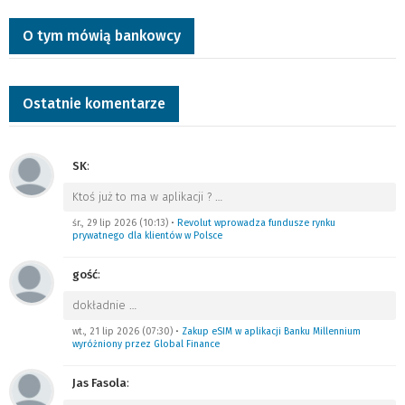
O tym mówią bankowcy
Ostatnie komentarze
SK
:
Ktoś już to ma w aplikacji ?
…
śr., 29 lip 2026 (10:13)
•
Revolut wprowadza fundusze rynku
prywatnego dla klientów w Polsce
gość
:
dokładnie
…
wt., 21 lip 2026 (07:30)
•
Zakup eSIM w aplikacji Banku Millennium
wyróżniony przez Global Finance
Jas Fasola
: