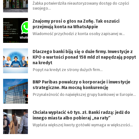
Żabka potwierdziła nieautoryzowany dostęp do części
swojego…
Znajomy prosi o głos na Zofię. Tak oszuści
przejmują konta na WhatsAppie
Wiadomość przychodzi z konta osoby zapisanej w…
Dlaczego banki biją się o duże firmy. Inwestycje z
KPO o wartości ponad 158 mld zł napędzają popyt
na kredyt
Popyt na kredyt ze strony dużych firm…
BNP Paribas powalczy o korporacje i inwestycje
strategiczne. Ma mocną konkurencję
Przynależność do największej grupy bankowej w Europie…
Chciała wypłacić 40 tys. zł. Banki radzą: jedź do
innego miasta albo pobieraj „na raty”
Wypłata większej kwoty gotówki wymaga w większości…