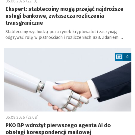
05.08.2026 (22:10)
Ekspert: stablecoiny mogą przejąć najdroższe
usługi bankowe, zwłaszcza rozliczenia
transgraniczne
Stablecoiny wychodzą poza rynek kryptowalut i zaczynają
odgrywać rolę w płatnościach i rozliczeniach B2B. Zdaniem …
a
0
05.08.2026 (22:08)
PKO BP wdrożył pierwszego agenta AI do
obsługi korespondencji mailowej