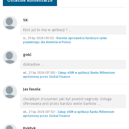
Ostatnie komentarze
SK
:
Ktoś już to ma w aplikacji ?
…
śr., 29 lip 2026 (10:13)
•
Revolut wprowadza fundusze rynku
prywatnego dla klientów w Polsce
gość
:
dokładnie
…
wt., 21 lip 2026 (07:30)
•
Zakup eSIM w aplikacji Banku Millennium
wyróżniony przez Global Finance
Jas Fasola
:
chciałbym zrozumieć jaki był powód nagrody. Usługa
oferowana jest przez bardzo wiele banków.
…
wt., 21 lip 2026 (07:12)
•
Zakup eSIM w aplikacji Banku Millennium
wyróżniony przez Global Finance
PykPyk
: