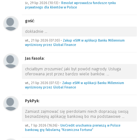
śr., 29 lip 2026 (10:13)
•
Revolut wprowadza fundusze rynku
prywatnego dla klientów w Polsce
gość
:
dokładnie
…
wt., 21 lip 2026 (07:30)
•
Zakup eSIM w aplikacji Banku Millennium
wyróżniony przez Global Finance
Jas Fasola
:
chciałbym zrozumieć jaki był powód nagrody. Usługa
oferowana jest przez bardzo wiele banków.
…
wt., 21 lip 2026 (07:12)
•
Zakup eSIM w aplikacji Banku Millennium
wyróżniony przez Global Finance
PykPyk
:
Zamiast zajmować się pierdołami niech dopracują swoją
beznadziejną aplikację bankową bo ma podstawowe
…
wt., 7 lip 2026 (16:36)
•
UniCredit uruchamia pierwszą w Polsce
bankową grę fabularną “Kosmiczna Fortuna”