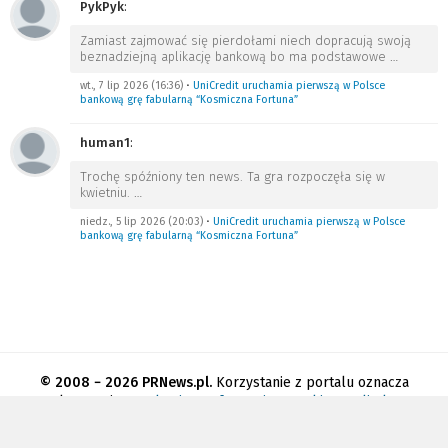
PykPyk
:
Zamiast zajmować się pierdołami niech dopracują swoją
beznadziejną aplikację bankową bo ma podstawowe
…
wt., 7 lip 2026 (16:36)
•
UniCredit uruchamia pierwszą w Polsce
bankową grę fabularną “Kosmiczna Fortuna”
human1
:
Trochę spóźniony ten news. Ta gra rozpoczęła się w
kwietniu.
…
niedz., 5 lip 2026 (20:03)
•
UniCredit uruchamia pierwszą w Polsce
bankową grę fabularną “Kosmiczna Fortuna”
© 2008 − 2026 PRNews.pl.
Korzystanie z portalu oznacza
akceptację
regulaminu
.
Informacja o cookies
.
Polityka
prywatności