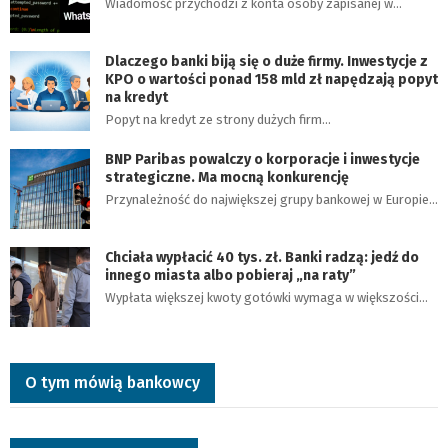
Wiadomość przychodzi z konta osoby zapisanej w…
Dlaczego banki biją się o duże firmy. Inwestycje z
KPO o wartości ponad 158 mld zł napędzają popyt
na kredyt
Popyt na kredyt ze strony dużych firm…
BNP Paribas powalczy o korporacje i inwestycje
strategiczne. Ma mocną konkurencję
Przynależność do największej grupy bankowej w Europie…
Chciała wypłacić 40 tys. zł. Banki radzą: jedź do
innego miasta albo pobieraj „na raty”
Wypłata większej kwoty gotówki wymaga w większości…
O tym mówią bankowcy