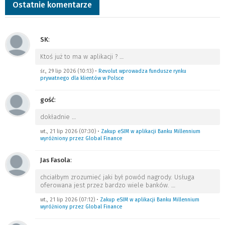
Ostatnie komentarze
SK
:
Ktoś już to ma w aplikacji ?
…
śr., 29 lip 2026 (10:13)
•
Revolut wprowadza fundusze rynku
prywatnego dla klientów w Polsce
gość
:
dokładnie
…
wt., 21 lip 2026 (07:30)
•
Zakup eSIM w aplikacji Banku Millennium
wyróżniony przez Global Finance
Jas Fasola
:
chciałbym zrozumieć jaki był powód nagrody. Usługa
oferowana jest przez bardzo wiele banków.
…
wt., 21 lip 2026 (07:12)
•
Zakup eSIM w aplikacji Banku Millennium
wyróżniony przez Global Finance