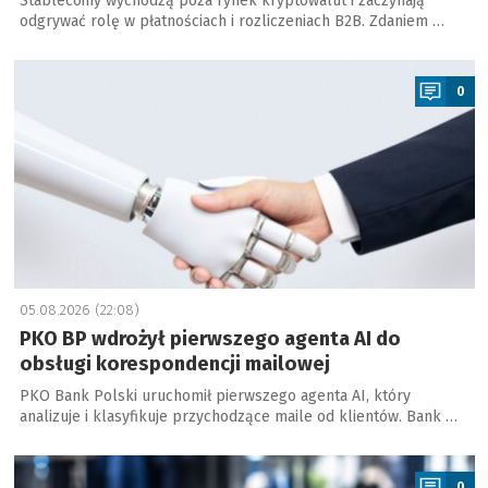
Stablecoiny wychodzą poza rynek kryptowalut i zaczynają
odgrywać rolę w płatnościach i rozliczeniach B2B. Zdaniem …
a
0
05.08.2026 (22:08)
PKO BP wdrożył pierwszego agenta AI do
obsługi korespondencji mailowej
PKO Bank Polski uruchomił pierwszego agenta AI, który
analizuje i klasyfikuje przychodzące maile od klientów. Bank …
a
0