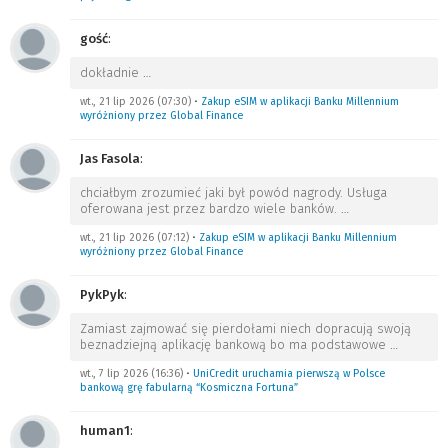
gość
:
dokładnie
…
wt., 21 lip 2026 (07:30)
•
Zakup eSIM w aplikacji Banku Millennium
wyróżniony przez Global Finance
Jas Fasola
:
chciałbym zrozumieć jaki był powód nagrody. Usługa
oferowana jest przez bardzo wiele banków.
…
wt., 21 lip 2026 (07:12)
•
Zakup eSIM w aplikacji Banku Millennium
wyróżniony przez Global Finance
PykPyk
:
Zamiast zajmować się pierdołami niech dopracują swoją
beznadziejną aplikację bankową bo ma podstawowe
…
wt., 7 lip 2026 (16:36)
•
UniCredit uruchamia pierwszą w Polsce
bankową grę fabularną “Kosmiczna Fortuna”
human1
: