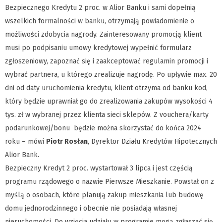
Bezpiecznego Kredytu 2 proc. w Alior Banku i sami dopełnią
wszelkich formalności w banku, otrzymają powiadomienie o
możliwości zdobycia nagrody. Zainteresowany promocją klient
musi po podpisaniu umowy kredytowej wypełnić formularz
zgłoszeniowy, zapoznać się i zaakceptować regulamin promocji i
wybrać partnera, u którego zrealizuje nagrodę. Po upływie max. 20
dni od daty uruchomienia kredytu, klient otrzyma od banku kod,
który będzie uprawniał go do zrealizowania zakupów wysokości 4
tys. zł w wybranej przez klienta sieci sklepów. Z vouchera/karty
podarunkowej/bonu będzie można skorzystać do końca 2024
roku – mówi
Piotr Rosłan
, Dyrektor Działu Kredytów Hipotecznych
Alior Bank.
Bezpieczny Kredyt 2 proc. wystartował 3 lipca i jest częścią
programu rządowego o nazwie Pierwsze Mieszkanie. Powstał on z
myślą o osobach, które planują zakup mieszkania lub budowę
domu jednorodzinnego i obecnie nie posiadają własnej
nieruchomości. Do wzięcia udziału w programie mogą zgłaszać się