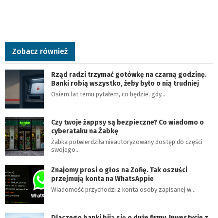
Zobacz również
Rząd radzi trzymać gotówkę na czarną godzinę.
Banki robią wszystko, żeby było o nią trudniej
Osiem lat temu pytałem, co będzie, gdy…
Czy twoje żappsy są bezpieczne? Co wiadomo o
cyberataku na Żabkę
Żabka potwierdziła nieautoryzowany dostęp do części
swojego…
Znajomy prosi o głos na Zofię. Tak oszuści
przejmują konta na WhatsAppie
Wiadomość przychodzi z konta osoby zapisanej w…
Dlaczego banki biją się o duże firmy. Inwestycje z