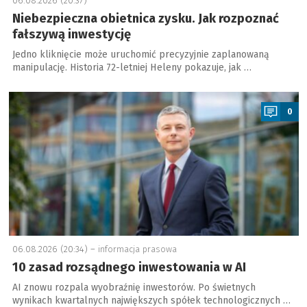
06.08.2026 (20:37)
Niebezpieczna obietnica zysku. Jak rozpoznać
fałszywą inwestycję
Jedno kliknięcie może uruchomić precyzyjnie zaplanowaną
manipulację. Historia 72-letniej Heleny pokazuje, jak …
a
0
06.08.2026 (20:34) –
informacja prasowa
10 zasad rozsądnego inwestowania w AI
AI znowu rozpala wyobraźnię inwestorów. Po świetnych
wynikach kwartalnych największych spółek technologicznych …