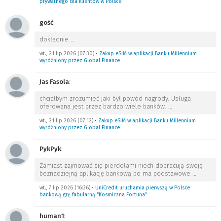
prywatnego dla klientów w Polsce
gość
:
dokładnie
…
wt., 21 lip 2026 (07:30)
•
Zakup eSIM w aplikacji Banku Millennium
wyróżniony przez Global Finance
Jas Fasola
:
chciałbym zrozumieć jaki był powód nagrody. Usługa
oferowana jest przez bardzo wiele banków.
…
wt., 21 lip 2026 (07:12)
•
Zakup eSIM w aplikacji Banku Millennium
wyróżniony przez Global Finance
PykPyk
:
Zamiast zajmować się pierdołami niech dopracują swoją
beznadziejną aplikację bankową bo ma podstawowe
…
wt., 7 lip 2026 (16:36)
•
UniCredit uruchamia pierwszą w Polsce
bankową grę fabularną “Kosmiczna Fortuna”
human1
: