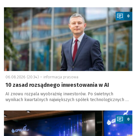
a
0
06.08.2026 (20:34) –
informacja prasowa
10 zasad rozsądnego inwestowania w AI
AI znowu rozpala wyobraźnię inwestorów. Po świetnych
wynikach kwartalnych największych spółek technologicznych …
a
0