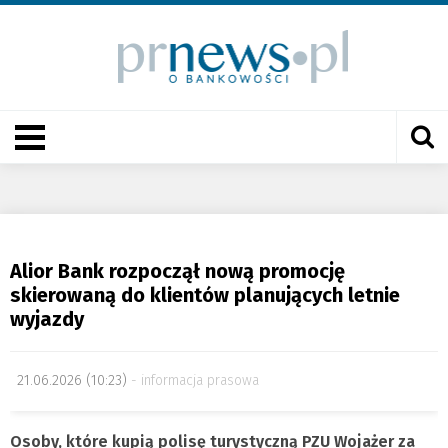
Alior Bank rozpoczął nową promocję
skierowaną do klientów planujących letnie
wyjazdy
21.06.2026 (10:23)
informacja prasowa
Osoby, które kupią polisę turystyczną PZU Wojażer za