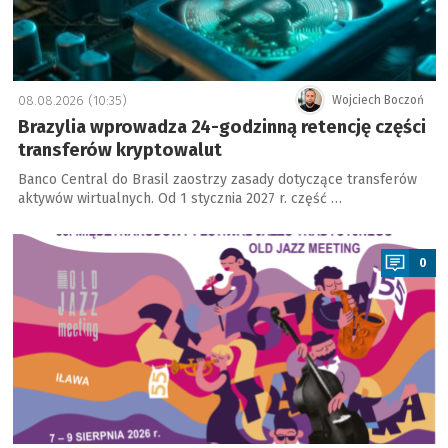
08.08.2026 (10:35)
Wojciech Boczoń
Brazylia wprowadza 24-godzinną retencję części
transferów kryptowalut
Banco Central do Brasil zaostrzy zasady dotyczące transferów
aktywów wirtualnych. Od 1 stycznia 2027 r. część …
a
0