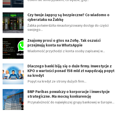
Czy twoje żappsy są bezpieczne? Co wiadomo o
cyberataku na Żabkę
Żabka potwierdziła nieautoryzowany dostęp do części
swojego…
Znajomy prosi o głos na Zofię. Tak oszuści
przejmują konta na WhatsAppie
Wiadomość przychodzi z konta osoby zapisanej w…
Dlaczego banki biją się o duże firmy. Inwestycje z
KPO o wartości ponad 158 mld zł napędzają popyt
na kredyt
Popyt na kredyt ze strony dużych firm…
BNP Paribas powalczy o korporacje i inwestycje
strategiczne. Ma mocną konkurencję
Przynależność do największej grupy bankowej w Europie…