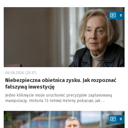
a
0
06.08.2026 (20:37)
Niebezpieczna obietnica zysku. Jak rozpoznać
fałszywą inwestycję
Jedno kliknięcie może uruchomić precyzyjnie zaplanowaną
manipulację. Historia 72-letniej Heleny pokazuje, jak …
a
0