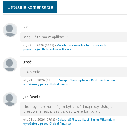
Ostatnie komentarze
SK
:
Ktoś już to ma w aplikacji ?
…
śr., 29 lip 2026 (10:13)
•
Revolut wprowadza fundusze rynku
prywatnego dla klientów w Polsce
gość
:
dokładnie
…
wt., 21 lip 2026 (07:30)
•
Zakup eSIM w aplikacji Banku Millennium
wyróżniony przez Global Finance
Jas Fasola
:
chciałbym zrozumieć jaki był powód nagrody. Usługa
oferowana jest przez bardzo wiele banków.
…
wt., 21 lip 2026 (07:12)
•
Zakup eSIM w aplikacji Banku Millennium
wyróżniony przez Global Finance