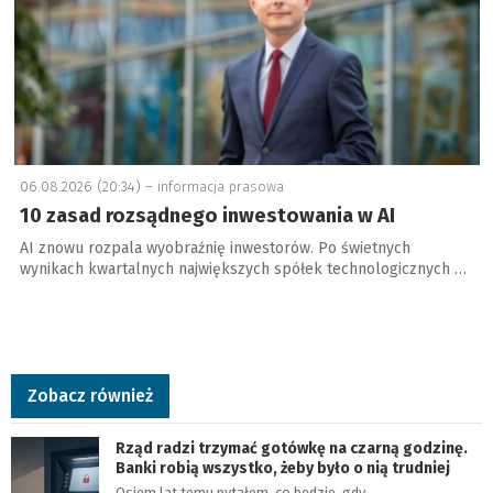
06.08.2026 (20:34) –
informacja prasowa
10 zasad rozsądnego inwestowania w AI
AI znowu rozpala wyobraźnię inwestorów. Po świetnych
wynikach kwartalnych największych spółek technologicznych …
Zobacz również
Rząd radzi trzymać gotówkę na czarną godzinę.
Banki robią wszystko, żeby było o nią trudniej
Osiem lat temu pytałem, co będzie, gdy…