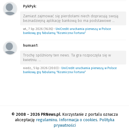
PykPyk
:
Zamiast zajmować się pierdołami niech dopracują swoją
beznadziejną aplikację bankową bo ma podstawowe
…
wt., 7 lip 2026 (16:36)
•
UniCredit uruchamia pierwszą w Polsce
bankową grę fabularną “Kosmiczna Fortuna”
human1
:
Trochę spóźniony ten news. Ta gra rozpoczęła się w
kwietniu.
…
niedz., 5 lip 2026 (20:03)
•
UniCredit uruchamia pierwszą w Polsce
bankową grę fabularną “Kosmiczna Fortuna”
© 2008 − 2026 PRNews.pl.
Korzystanie z portalu oznacza
akceptację
regulaminu
.
Informacja o cookies
.
Polityka
prywatności