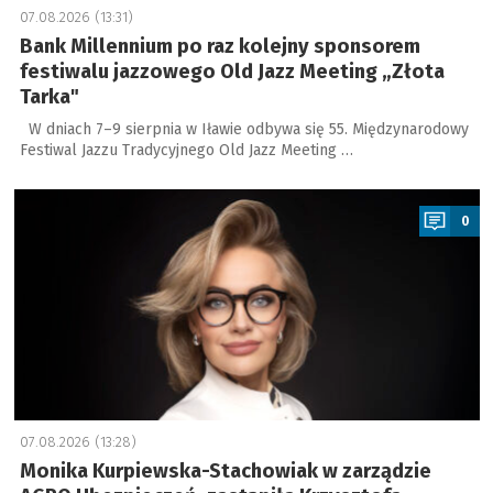
07.08.2026 (13:31)
Bank Millennium po raz kolejny sponsorem
festiwalu jazzowego Old Jazz Meeting „Złota
Tarka"
W dniach 7–9 sierpnia w Iławie odbywa się 55. Międzynarodowy
Festiwal Jazzu Tradycyjnego Old Jazz Meeting …
a
0
07.08.2026 (13:28)
Monika Kurpiewska-Stachowiak w zarządzie