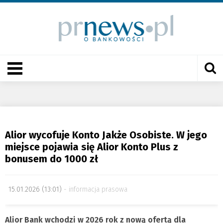
Alior wycofuje Konto Jakże Osobiste. W jego
miejsce pojawia się Alior Konto Plus z
bonusem do 1000 zł
15.01.2026 (13:01)
informacja prasowa
Alior Bank wchodzi w 2026 rok z nową ofertą dla