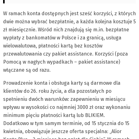
W ramach konta dostępnych jest sześć korzyści, z których
dwie można wybrać bezpłatnie, a każda kolejna kosztuje 5
zł miesięcznie. Wśród nich znajdują się m.in. bezpłatne
wypłaty z bankomatów w Polsce i za granicą, usługa
wielowalutowa, płatności kartą bez kosztów
przewalutowania czy pakiet assistance. Korzyści (poza
Pomocą w nagłych wypadkach – pakiet assistance)
włączane są od razu.
Prowadzenie konta i obsługa karty są darmowe dla
klientów do 26. roku życia, a dla pozostałych po
spełnieniu dwóch warunków: zapewnieniu w miesiącu
wpływu w wysokości co najmniej 3000 zł oraz wykonaniu
minimum pięciu płatności kartą lub BLIKIEM.
Dodatkowo w tym samym terminie, od 15 stycznia do 15
kwietnia, obowiązuje jeszcze oferta specjalna: „Alior