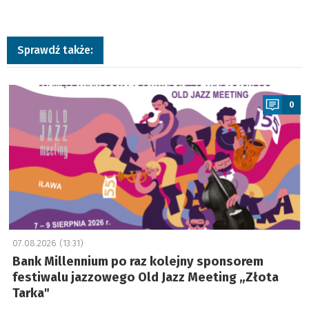
Sprawdź także:
a
0
07.08.2026 (13:31)
Bank Millennium po raz kolejny sponsorem
festiwalu jazzowego Old Jazz Meeting „Złota
Tarka"