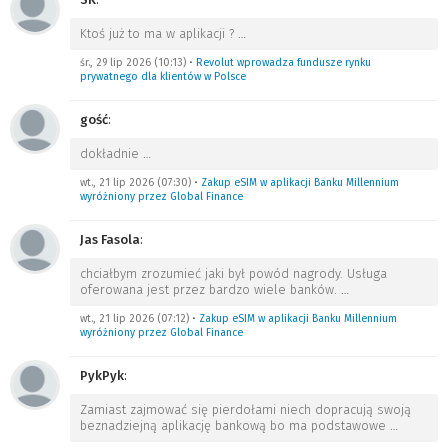
Ktoś już to ma w aplikacji ?
…
śr., 29 lip 2026 (10:13)
•
Revolut wprowadza fundusze rynku
prywatnego dla klientów w Polsce
gość
:
dokładnie
…
wt., 21 lip 2026 (07:30)
•
Zakup eSIM w aplikacji Banku Millennium
wyróżniony przez Global Finance
Jas Fasola
:
chciałbym zrozumieć jaki był powód nagrody. Usługa
oferowana jest przez bardzo wiele banków.
…
wt., 21 lip 2026 (07:12)
•
Zakup eSIM w aplikacji Banku Millennium
wyróżniony przez Global Finance
PykPyk
:
Zamiast zajmować się pierdołami niech dopracują swoją
beznadziejną aplikację bankową bo ma podstawowe
…