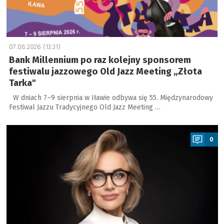
07.08.2026 (13:31)
Bank Millennium po raz kolejny sponsorem
festiwalu jazzowego Old Jazz Meeting „Złota
Tarka"
W dniach 7–9 sierpnia w Iławie odbywa się 55. Międzynarodowy
Festiwal Jazzu Tradycyjnego Old Jazz Meeting …
a
0