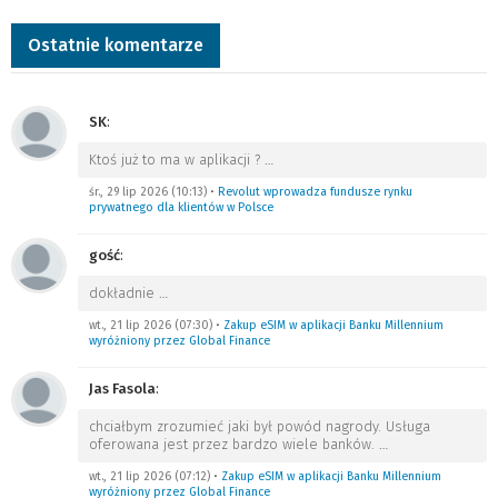
Ostatnie komentarze
SK
:
Ktoś już to ma w aplikacji ?
…
śr., 29 lip 2026 (10:13)
•
Revolut wprowadza fundusze rynku
prywatnego dla klientów w Polsce
gość
:
dokładnie
…
wt., 21 lip 2026 (07:30)
•
Zakup eSIM w aplikacji Banku Millennium
wyróżniony przez Global Finance
Jas Fasola
:
chciałbym zrozumieć jaki był powód nagrody. Usługa
oferowana jest przez bardzo wiele banków.
…
wt., 21 lip 2026 (07:12)
•
Zakup eSIM w aplikacji Banku Millennium
wyróżniony przez Global Finance