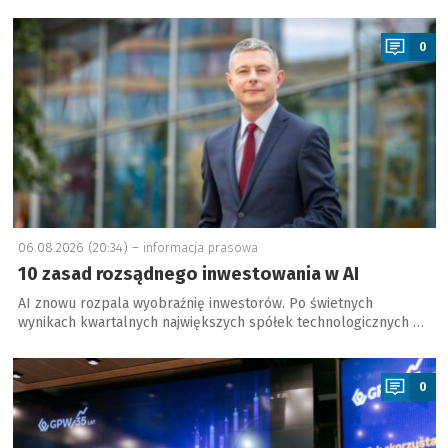
a
0
06.08.2026 (20:34) –
informacja prasowa
10 zasad rozsądnego inwestowania w AI
AI znowu rozpala wyobraźnię inwestorów. Po świetnych
wynikach kwartalnych największych spółek technologicznych …
a
0