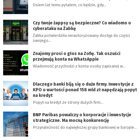
Osiem lat temu pytałem, co będzie, gdy…
Czy twoje żappsy są bezpieczne? Co wiadomo o
cyberataku na Żabkę
Żabka potwierdziła nieautoryzowany dostęp do części
swojego…
Znajomy prosi o głos na Zofię. Tak oszuści
przejmują konta na WhatsAppie
Wiadomość przychodzi z konta osoby zapisanej w…
Dlaczego banki biją się o duże firmy. Inwestycje z
KPO o wartości ponad 158 mld zł napędzają popyt
na kredyt
Popyt na kredyt ze strony dużych firm…
BNP Paribas powalczy o korporacje i inwestycje
strategiczne. Ma mocną konkurencję
Przynależność do największej grupy bankowej w Europie…