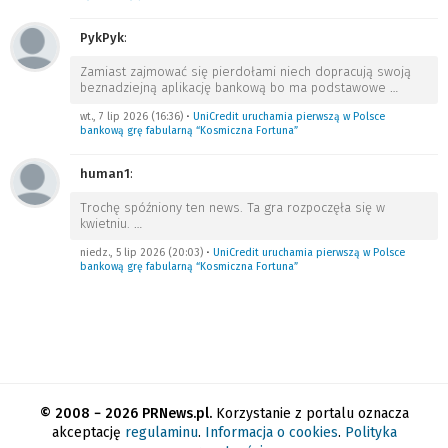
PykPyk
:
Zamiast zajmować się pierdołami niech dopracują swoją
beznadziejną aplikację bankową bo ma podstawowe
…
wt., 7 lip 2026 (16:36)
•
UniCredit uruchamia pierwszą w Polsce
bankową grę fabularną “Kosmiczna Fortuna”
human1
:
Trochę spóźniony ten news. Ta gra rozpoczęła się w
kwietniu.
…
niedz., 5 lip 2026 (20:03)
•
UniCredit uruchamia pierwszą w Polsce
bankową grę fabularną “Kosmiczna Fortuna”
© 2008 − 2026 PRNews.pl.
Korzystanie z portalu oznacza
akceptację
regulaminu
.
Informacja o cookies
.
Polityka