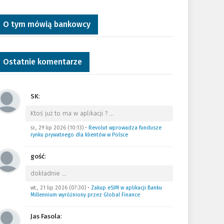
O tym mówią bankowcy
Ostatnie komentarze
SK
:
Ktoś już to ma w aplikacji ?
…
śr., 29 lip 2026 (10:13)
•
Revolut wprowadza fundusze
rynku prywatnego dla klientów w Polsce
gość
:
dokładnie
…
wt., 21 lip 2026 (07:30)
•
Zakup eSIM w aplikacji Banku
Millennium wyróżniony przez Global Finance
Jas Fasola
: