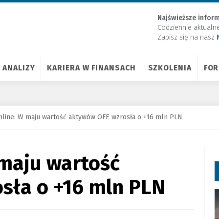
Najświeższe inform
Codziennie aktualn
Zapisz się na nasz
ANALIZY
KARIERA W FINANSACH
SZKOLENIA
FO
nline: W maju wartość aktywów OFE wzrosła o +16 mln PLN
 maju wartość
sła o +16 mln PLN