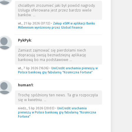
chciałbym zrozumieć jaki był powód nagrody.
Usługa oferowana jest przez bardzo wiele
banków.
…
wt., 21 lip 2026 (07:12)
•
Zakup eSIM w aplikacji Banku
Millennium wyróżniony przez Global Finance
PykPyk
:
Zamiast zajmować się pierdołami niech
dopracują swoją beznadziejną aplikację
bankową bo ma podstawowe
…
wt., 7 lip 2026 (16:36)
•
UniCredit uruchamia pierwszą w
Polsce bankową grę fabularną “Kosmiczna Fortuna”
human1
:
Trochę spóźniony ten news. Ta gra rozpoczęła
się w kwietniu.
…
niedz., 5 lip 2026 (20:03)
•
UniCredit uruchamia
pierwszą w Polsce bankową grę fabularną “Kosmiczna
Fortuna”