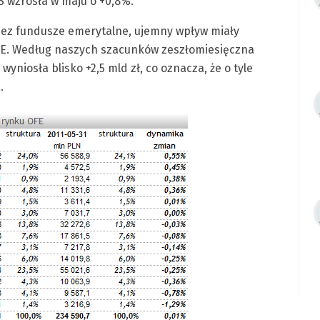
S wzrosła w maju o +0,8%.
zez fundusze emerytalne, ujemny wpływ miały
OFE. Według naszych szacunków zeszłomiesięczna
wyniosła blisko +2,5 mld zł, co oznacza, że o tyle
.