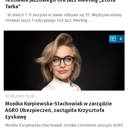
festiwalu jazzowego Old Jazz Meeting „Złota
Tarka"
W dniach 7–9 sierpnia w Iławie odbywa się 55. Międzynarodowy
Festiwal Jazzu Tradycyjnego Old Jazz Meeting …
a
0
07.08.2026 (13:28)
Monika Kurpiewska-Stachowiak w zarządzie
AGRO Ubezpieczeń, zastąpiła Krzysztofa
Łyskawę
Monika Kurpiewska-Stachowiak została członkiem zarządu AGRO