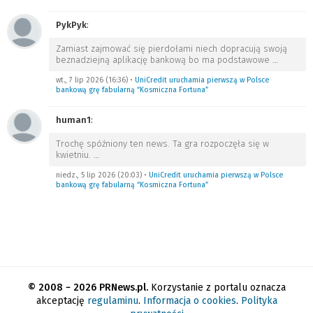
PykPyk
:
Zamiast zajmować się pierdołami niech dopracują swoją
beznadziejną aplikację bankową bo ma podstawowe
…
wt., 7 lip 2026 (16:36)
•
UniCredit uruchamia pierwszą w Polsce
bankową grę fabularną “Kosmiczna Fortuna”
human1
:
Trochę spóźniony ten news. Ta gra rozpoczęła się w
kwietniu.
…
niedz., 5 lip 2026 (20:03)
•
UniCredit uruchamia pierwszą w Polsce
bankową grę fabularną “Kosmiczna Fortuna”
© 2008 − 2026 PRNews.pl.
Korzystanie z portalu oznacza
akceptację
regulaminu
.
Informacja o cookies
.
Polityka