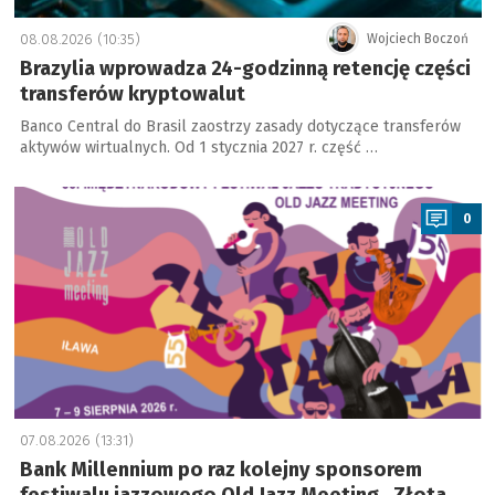
08.08.2026 (10:35)
Wojciech Boczoń
Brazylia wprowadza 24-godzinną retencję części
transferów kryptowalut
Banco Central do Brasil zaostrzy zasady dotyczące transferów
aktywów wirtualnych. Od 1 stycznia 2027 r. część …
a
0
07.08.2026 (13:31)
Bank Millennium po raz kolejny sponsorem