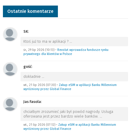
Ostatnie komentarze
SK
:
Ktoś już to ma w aplikacji ?
…
śr., 29 lip 2026 (10:13)
•
Revolut wprowadza fundusze rynku
prywatnego dla klientów w Polsce
gość
:
dokładnie
…
wt., 21 lip 2026 (07:30)
•
Zakup eSIM w aplikacji Banku Millennium
wyróżniony przez Global Finance
Jas Fasola
:
chciałbym zrozumieć jaki był powód nagrody. Usługa
oferowana jest przez bardzo wiele banków.
…
wt., 21 lip 2026 (07:12)
•
Zakup eSIM w aplikacji Banku Millennium
wyróżniony przez Global Finance