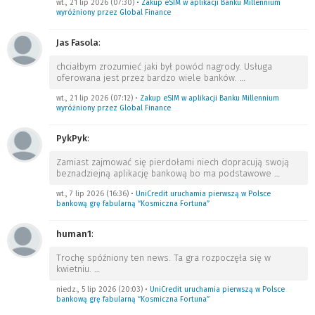
wt., 21 lip 2026 (07:30)
•
Zakup eSIM w aplikacji Banku Millennium
wyróżniony przez Global Finance
Jas Fasola
:
chciałbym zrozumieć jaki był powód nagrody. Usługa
oferowana jest przez bardzo wiele banków.
…
wt., 21 lip 2026 (07:12)
•
Zakup eSIM w aplikacji Banku Millennium
wyróżniony przez Global Finance
PykPyk
:
Zamiast zajmować się pierdołami niech dopracują swoją
beznadziejną aplikację bankową bo ma podstawowe
…
wt., 7 lip 2026 (16:36)
•
UniCredit uruchamia pierwszą w Polsce
bankową grę fabularną “Kosmiczna Fortuna”
human1
:
Trochę spóźniony ten news. Ta gra rozpoczęła się w
kwietniu.
…
niedz., 5 lip 2026 (20:03)
•
UniCredit uruchamia pierwszą w Polsce
bankową grę fabularną “Kosmiczna Fortuna”