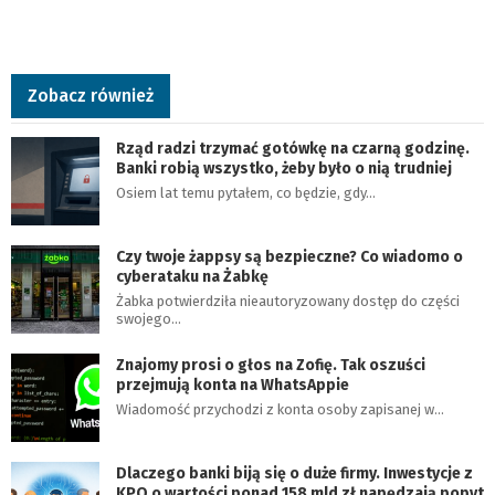
Zobacz również
Rząd radzi trzymać gotówkę na czarną godzinę.
Banki robią wszystko, żeby było o nią trudniej
Osiem lat temu pytałem, co będzie, gdy…
Czy twoje żappsy są bezpieczne? Co wiadomo o
cyberataku na Żabkę
Żabka potwierdziła nieautoryzowany dostęp do części
swojego…
Znajomy prosi o głos na Zofię. Tak oszuści
przejmują konta na WhatsAppie
Wiadomość przychodzi z konta osoby zapisanej w…
Dlaczego banki biją się o duże firmy. Inwestycje z
KPO o wartości ponad 158 mld zł napędzają popyt