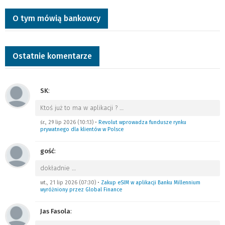
O tym mówią bankowcy
Ostatnie komentarze
SK
:
Ktoś już to ma w aplikacji ?
…
śr., 29 lip 2026 (10:13)
•
Revolut wprowadza fundusze rynku
prywatnego dla klientów w Polsce
gość
:
dokładnie
…
wt., 21 lip 2026 (07:30)
•
Zakup eSIM w aplikacji Banku Millennium
wyróżniony przez Global Finance
Jas Fasola
: