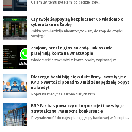
Osiem lat temu pytałem, co będzie, gdy…
Czy twoje żappsy są bezpieczne? Co wiadomo o
cyberataku na Żabkę
Żabka potwierdziła nieautoryzowany dostęp do części
swojego…
Znajomy prosi o głos na Zofię. Tak oszuści
przejmują konta na WhatsAppie
Wiadomość przychodzi z konta osoby zapisanej w…
Dlaczego banki biją się o duże firmy. Inwestycje z
KPO o wartości ponad 158 mld zł napędzają popyt
na kredyt
Popyt na kredyt ze strony dużych firm…
BNP Paribas powalczy o korporacje i inwestycje
strategiczne. Ma mocną konkurencję
Przynależność do największej grupy bankowej w Europie…