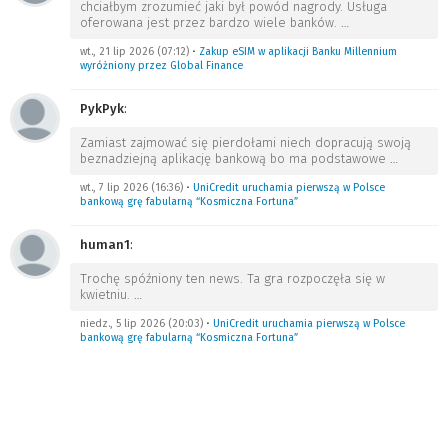
chciałbym zrozumieć jaki był powód nagrody. Usługa
oferowana jest przez bardzo wiele banków.
…
wt., 21 lip 2026 (07:12)
•
Zakup eSIM w aplikacji Banku Millennium
wyróżniony przez Global Finance
PykPyk
:
Zamiast zajmować się pierdołami niech dopracują swoją
beznadziejną aplikację bankową bo ma podstawowe
…
wt., 7 lip 2026 (16:36)
•
UniCredit uruchamia pierwszą w Polsce
bankową grę fabularną “Kosmiczna Fortuna”
human1
:
Trochę spóźniony ten news. Ta gra rozpoczęła się w
kwietniu.
…
niedz., 5 lip 2026 (20:03)
•
UniCredit uruchamia pierwszą w Polsce
bankową grę fabularną “Kosmiczna Fortuna”