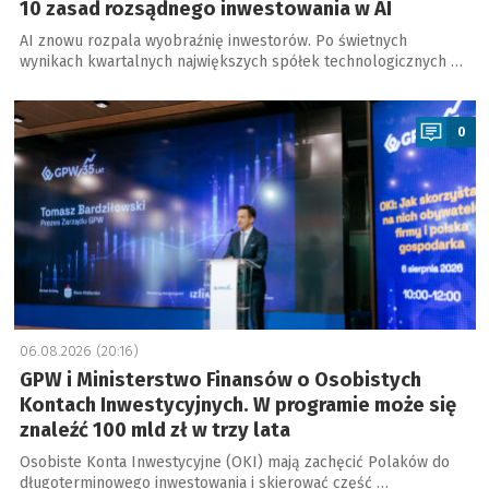
10 zasad rozsądnego inwestowania w AI
AI znowu rozpala wyobraźnię inwestorów. Po świetnych
wynikach kwartalnych największych spółek technologicznych …
a
0
06.08.2026 (20:16)
GPW i Ministerstwo Finansów o Osobistych
Kontach Inwestycyjnych. W programie może się
znaleźć 100 mld zł w trzy lata
Osobiste Konta Inwestycyjne (OKI) mają zachęcić Polaków do
długoterminowego inwestowania i skierować część …