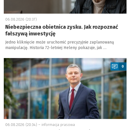
06.08.2026 (20:37)
Niebezpieczna obietnica zysku. Jak rozpoznać
fałszywą inwestycję
Jedno kliknięcie może uruchomić precyzyjnie zaplanowaną
manipulację. Historia 72-letniej Heleny pokazuje, jak …
a
0
06.08.2026 (20:34) –
informacja prasowa