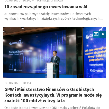
06.08.2026 (20:34) –
informacja prasowa
10 zasad rozsądnego inwestowania w AI
AI znowu rozpala wyobraźnię inwestorów. Po świetnych
wynikach kwartalnych największych spółek technologicznych …
a
0
06.08.2026 (20:16)
GPW i Ministerstwo Finansów o Osobistych
Kontach Inwestycyjnych. W programie może się
znaleźć 100 mld zł w trzy lata
Osobiste Konta Inwestycyjne (OKI) mają zachęcić Polaków do