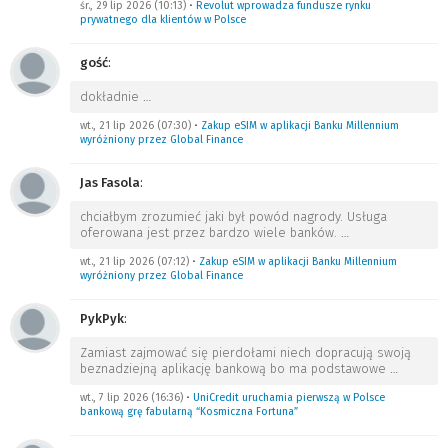
śr., 29 lip 2026 (10:13)
•
Revolut wprowadza fundusze rynku
prywatnego dla klientów w Polsce
gość
:
dokładnie
…
wt., 21 lip 2026 (07:30)
•
Zakup eSIM w aplikacji Banku Millennium
wyróżniony przez Global Finance
Jas Fasola
:
chciałbym zrozumieć jaki był powód nagrody. Usługa
oferowana jest przez bardzo wiele banków.
…
wt., 21 lip 2026 (07:12)
•
Zakup eSIM w aplikacji Banku Millennium
wyróżniony przez Global Finance
PykPyk
:
Zamiast zajmować się pierdołami niech dopracują swoją
beznadziejną aplikację bankową bo ma podstawowe
…
wt., 7 lip 2026 (16:36)
•
UniCredit uruchamia pierwszą w Polsce
bankową grę fabularną “Kosmiczna Fortuna”