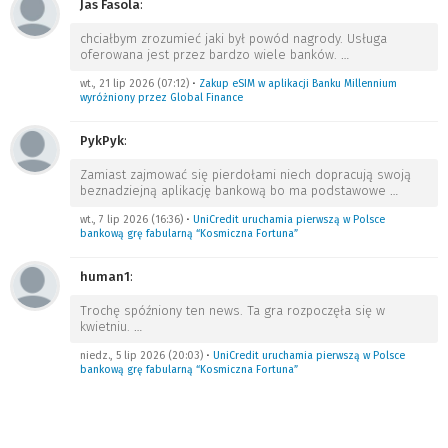
Jas Fasola
:
chciałbym zrozumieć jaki był powód nagrody. Usługa
oferowana jest przez bardzo wiele banków.
…
wt., 21 lip 2026 (07:12)
•
Zakup eSIM w aplikacji Banku Millennium
wyróżniony przez Global Finance
PykPyk
:
Zamiast zajmować się pierdołami niech dopracują swoją
beznadziejną aplikację bankową bo ma podstawowe
…
wt., 7 lip 2026 (16:36)
•
UniCredit uruchamia pierwszą w Polsce
bankową grę fabularną “Kosmiczna Fortuna”
human1
:
Trochę spóźniony ten news. Ta gra rozpoczęła się w
kwietniu.
…
niedz., 5 lip 2026 (20:03)
•
UniCredit uruchamia pierwszą w Polsce
bankową grę fabularną “Kosmiczna Fortuna”