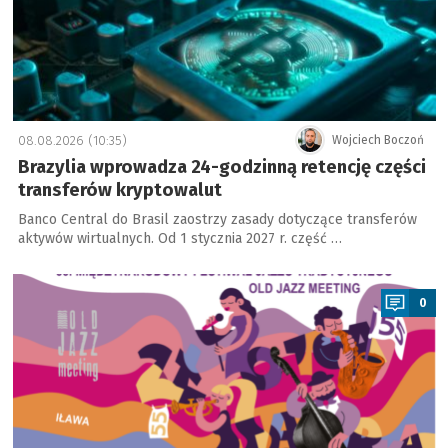
08.08.2026 (10:35)
Wojciech Boczoń
Brazylia wprowadza 24-godzinną retencję części
transferów kryptowalut
Banco Central do Brasil zaostrzy zasady dotyczące transferów
aktywów wirtualnych. Od 1 stycznia 2027 r. część …
a
0