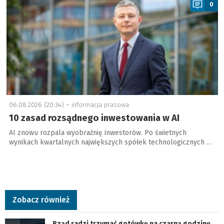
0
06.08.2026 (20:34) –
informacja prasowa
10 zasad rozsądnego inwestowania w AI
AI znowu rozpala wyobraźnię inwestorów. Po świetnych
wynikach kwartalnych największych spółek technologicznych …
Zobacz również
Rząd radzi trzymać gotówkę na czarną godzinę.