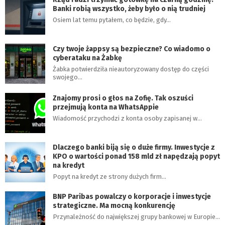
Banki robią wszystko, żeby było o nią trudniej
Osiem lat temu pytałem, co będzie, gdy…
Czy twoje żappsy są bezpieczne? Co wiadomo o
cyberataku na Żabkę
Żabka potwierdziła nieautoryzowany dostęp do części
swojego…
Znajomy prosi o głos na Zofię. Tak oszuści
przejmują konta na WhatsAppie
Wiadomość przychodzi z konta osoby zapisanej w…
Dlaczego banki biją się o duże firmy. Inwestycje z
KPO o wartości ponad 158 mld zł napędzają popyt
na kredyt
Popyt na kredyt ze strony dużych firm…
BNP Paribas powalczy o korporacje i inwestycje
strategiczne. Ma mocną konkurencję
Przynależność do największej grupy bankowej w Europie…