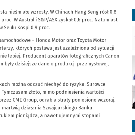
osła nieśmiałe wzrosty. W Chinach Hang Seng rósł 0,8
proc. W Australii S&P/ASX zyskał 0,6 proc. Natomiast
 w Seulu Kospi 0,9 proc.
y samochodowe – Honda Motor oraz Toyota Motor
rterzy, których postawa jest uzależniona od sytuacji
ie lepiej. Producent aparatów fotograficznych Canon
 były dzisiejsze dane o produkcji przemysłowej,
nkach można odczuć niechęć do ryzyka. Surowce
 Tymczasem złoto, mimo podniesienia wartości
rzez CME Group, odrabia straty poniesione wczoraj.
e martwią działania Szwajcarskiego Banku
rukiem pieniądza, a nawet ujemnymi stopami