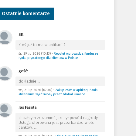
Ostatnie komentarze
SK
:
Ktoś już to ma w aplikacji ?
…
śr., 29 lip 2026 (10:13)
•
Revolut wprowadza fundusze
rynku prywatnego dla klientów w Polsce
gość
:
dokładnie
…
wt., 21 lip 2026 (07:30)
•
Zakup eSIM w aplikacji Banku
Millennium wyróżniony przez Global Finance
Jas Fasola
:
chciałbym zrozumieć jaki był powód nagrody.
Usługa oferowana jest przez bardzo wiele
banków.
…