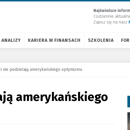
Najświeższe inform
Codziennie aktualn
Zapisz się na nasz
ANALIZY
KARIERA W FINANSACH
SZKOLENIA
FO
ci nie podzielają amerykańskiego optymizmu
lają amerykańskiego