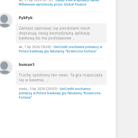
wt., 21 lip 2026 (07:12)
•
Zakup eSIM w aplikacji Banku
Millennium wyróżniony przez Global Finance
PykPyk
:
Zamiast zajmować się pierdołami niech
dopracują swoją beznadziejną aplikację
bankową bo ma podstawowe
…
wt., 7 lip 2026 (16:36)
•
UniCredit uruchamia pierwszą w
Polsce bankową grę fabularną “Kosmiczna Fortuna”
human1
:
Trochę spóźniony ten news. Ta gra rozpoczęła
się w kwietniu.
…
niedz., 5 lip 2026 (20:03)
•
UniCredit uruchamia
pierwszą w Polsce bankową grę fabularną “Kosmiczna
Fortuna”