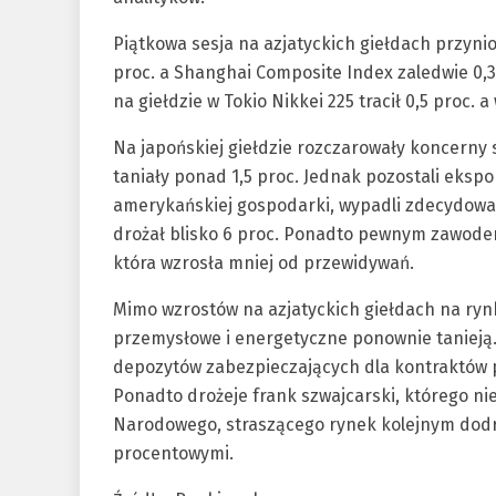
Piątkowa sesja na azjatyckich giełdach przyni
proc. a Shanghai Composite Index zaledwie 0,3 
na giełdzie w Tokio Nikkei 225 tracił 0,5 proc. a
Na japońskiej giełdzie rozczarowały koncern
taniały ponad 1,5 proc. Jednak pozostali ekspo
amerykańskiej gospodarki, wypadli zdecydowan
drożał blisko 6 proc. Ponadto pewnym zawodem
która wzrosła mniej od przewidywań.
Mimo wzrostów na azjatyckich giełdach na ry
przemysłowe i energetyczne ponownie tanieją.
depozytów zabezpieczających dla kontraktów p
Ponadto drożeje frank szwajcarski, którego ni
Narodowego, straszącego rynek kolejnym dod
procentowymi.