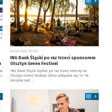
0
0
06.08.2026 (10:59)
ING Bank Śląski po raz trzeci sponsorem
u
Olsztyn Green Festival
 w
ING Bank Śląski będzie po raz trzeci obecny na
ci
Olsztyn Green Festival, który odbędzie się 14–16
sierpnia nad …
a
0
0