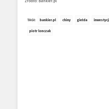
Źródło: Bankier.pl
TAGI:
bankier.pl
chiny
giełda
inwestycj
piotr lonczak