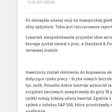
12.08.2011 (08:08)
Po niezwykle udanej sesji na nowojorskiej gie
silny optymizm. Tokio jest rozczarowane rapo
Czwartek niespodziewanie przyniósł silne wzro
Average zyskał niemal 4 proc. a Standard & Po
nerwowej środzie.
Inwestorzy zostali skłonieniu do kupowania ak
dotyczące rynku pracy – liczba nowych bezrob
tys. osób. Ponadto dobre nastroje wzmocnił ra
urządzeń sieciowych powędrowały do góry 18 p
spółki notują kolejny udany kwartał. Zgodnie 
spółek z indeksu S&P 500, które przedstawiły 
analityków.