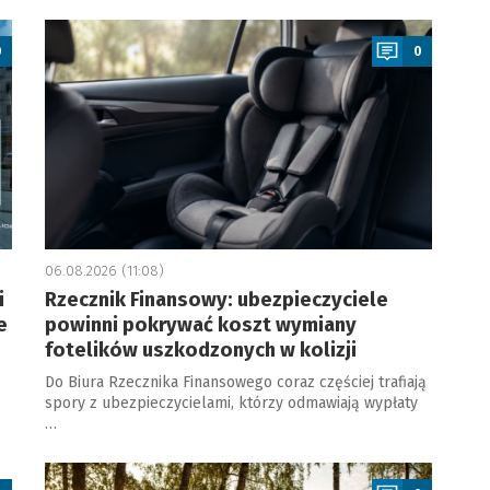
a
0
0
06.08.2026 (11:08)
i
Rzecznik Finansowy: ubezpieczyciele
e
powinni pokrywać koszt wymiany
fotelików uszkodzonych w kolizji
Do Biura Rzecznika Finansowego coraz częściej trafiają
spory z ubezpieczycielami, którzy odmawiają wypłaty
…
a