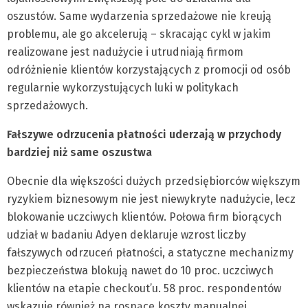
oszustów. Same wydarzenia sprzedażowe nie kreują
problemu, ale go akcelerują – skracając cykl w jakim
realizowane jest nadużycie i utrudniają firmom
odróżnienie klientów korzystających z promocji od osób
regularnie wykorzystujących luki w politykach
sprzedażowych.
Fałszywe odrzucenia płatności
uderzają w przychody
bardziej niż same oszustwa
Obecnie dla większości dużych przedsiębiorców większym
ryzykiem biznesowym nie jest niewykryte nadużycie, lecz
blokowanie uczciwych klientów. Połowa firm biorących
udział w badaniu Adyen deklaruje wzrost liczby
fałszywych odrzuceń płatności, a statyczne mechanizmy
bezpieczeństwa blokują nawet do 10 proc. uczciwych
klientów na etapie checkout’u. 58 proc. respondentów
wskazuje również na rosnące koszty manualnej