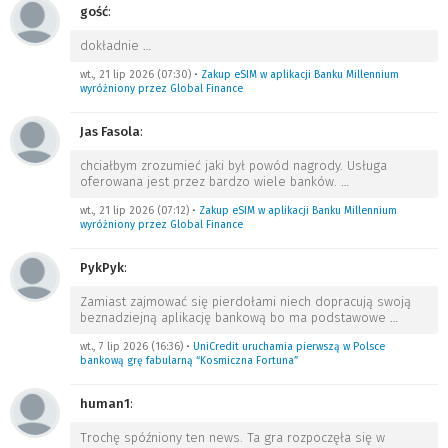
gość
:
dokładnie
…
wt., 21 lip 2026 (07:30)
•
Zakup eSIM w aplikacji Banku Millennium
wyróżniony przez Global Finance
Jas Fasola
:
chciałbym zrozumieć jaki był powód nagrody. Usługa
oferowana jest przez bardzo wiele banków.
…
wt., 21 lip 2026 (07:12)
•
Zakup eSIM w aplikacji Banku Millennium
wyróżniony przez Global Finance
PykPyk
:
Zamiast zajmować się pierdołami niech dopracują swoją
beznadziejną aplikację bankową bo ma podstawowe
…
wt., 7 lip 2026 (16:36)
•
UniCredit uruchamia pierwszą w Polsce
bankową grę fabularną “Kosmiczna Fortuna”
human1
:
Trochę spóźniony ten news. Ta gra rozpoczęła się w