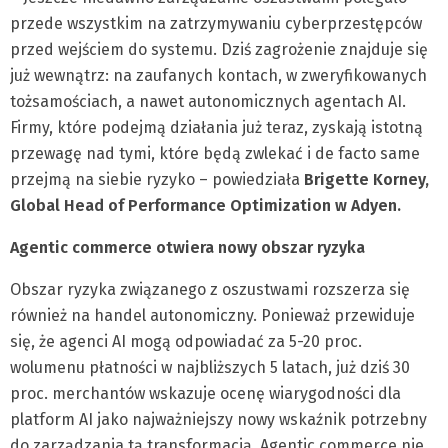
przede wszystkim na zatrzymywaniu cyberprzestępców
przed wejściem do systemu. Dziś zagrożenie znajduje się
już wewnątrz: na zaufanych kontach, w zweryfikowanych
tożsamościach, a nawet autonomicznych agentach AI.
Firmy, które podejmą działania już teraz, zyskają istotną
przewagę nad tymi, które będą zwlekać i de facto same
przejmą na siebie ryzyko – powiedziała
Brigette Korney,
Global Head of Performance Optimization w Adyen.
Agentic commerce otwiera nowy obszar ryzyka
Obszar ryzyka związanego z oszustwami rozszerza się
również na handel autonomiczny. Ponieważ przewiduje
się, że agenci AI mogą odpowiadać za 5-20 proc.
wolumenu płatności w najbliższych 5 latach, już dziś 30
proc. merchantów wskazuje ocenę wiarygodności dla
platform AI jako najważniejszy nowy wskaźnik potrzebny
do zarządzania tą transformacją. Agentic commerce nie