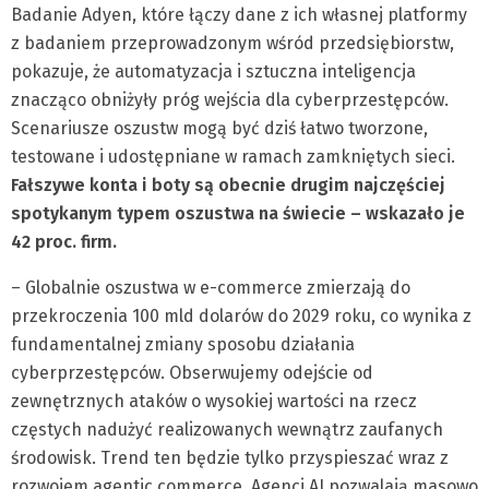
Badanie Adyen, które łączy dane z ich własnej platformy
z badaniem przeprowadzonym wśród przedsiębiorstw,
pokazuje, że automatyzacja i sztuczna inteligencja
znacząco obniżyły próg wejścia dla cyberprzestępców.
Scenariusze oszustw mogą być dziś łatwo tworzone,
testowane i udostępniane w ramach zamkniętych sieci.
Fałszywe konta i boty są obecnie drugim najczęściej
spotykanym typem oszustwa na świecie – wskazało je
42 proc. firm.
– Globalnie oszustwa w e-commerce zmierzają do
przekroczenia 100 mld dolarów do 2029 roku, co wynika z
fundamentalnej zmiany sposobu działania
cyberprzestępców. Obserwujemy odejście od
zewnętrznych ataków o wysokiej wartości na rzecz
częstych nadużyć realizowanych wewnątrz zaufanych
środowisk. Trend ten będzie tylko przyspieszać wraz z
rozwojem agentic commerce. Agenci AI pozwalają masowo