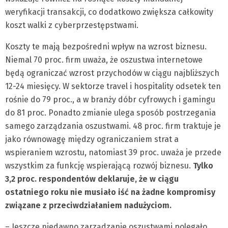
weryfikacji transakcji, co dodatkowo zwiększa całkowity
koszt walki z cyberprzestępstwami.
Koszty te mają bezpośredni wpływ na wzrost biznesu.
Niemal 70 proc. firm uważa, że oszustwa internetowe
będą ograniczać wzrost przychodów w ciągu najbliższych
12-24 miesięcy. W sektorze travel i hospitality odsetek ten
rośnie do 79 proc., a w branży dóbr cyfrowych i gamingu
do 81 proc. Ponadto zmianie ulega sposób postrzegania
samego zarządzania oszustwami. 48 proc. firm traktuje je
jako równowagę między ograniczaniem strat a
wspieraniem wzrostu, natomiast 39 proc. uważa je przede
wszystkim za funkcję wspierającą rozwój biznesu.
Tylko
3,2 proc. respondentów deklaruje, że w ciągu
ostatniego roku nie musiało iść na żadne kompromisy
związane z przeciwdziałaniem nadużyciom.
– Jeszcze niedawno zarządzanie oszustwami polegało