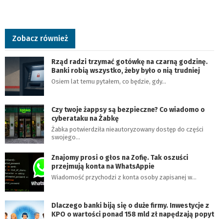
Zobacz również
Rząd radzi trzymać gotówkę na czarną godzinę.
Banki robią wszystko, żeby było o nią trudniej
Osiem lat temu pytałem, co będzie, gdy…
Czy twoje żappsy są bezpieczne? Co wiadomo o
cyberataku na Żabkę
Żabka potwierdziła nieautoryzowany dostęp do części
swojego…
Znajomy prosi o głos na Zofię. Tak oszuści
przejmują konta na WhatsAppie
Wiadomość przychodzi z konta osoby zapisanej w…
Dlaczego banki biją się o duże firmy. Inwestycje z
KPO o wartości ponad 158 mld zł napędzają popyt