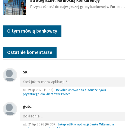
strategiczne. Ma mocną konkurencję
Przynależność do największej grupy bankowej w Europie…
O tym mówią bankowcy
Ostatnie komentarze
SK
:
Ktoś już to ma w aplikacji ?
…
śr., 29 lip 2026 (10:13)
•
Revolut wprowadza fundusze rynku
prywatnego dla klientów w Polsce
gość
:
dokładnie
…
wt., 21 lip 2026 (07:30)
•
Zakup eSIM w aplikacji Banku Millennium