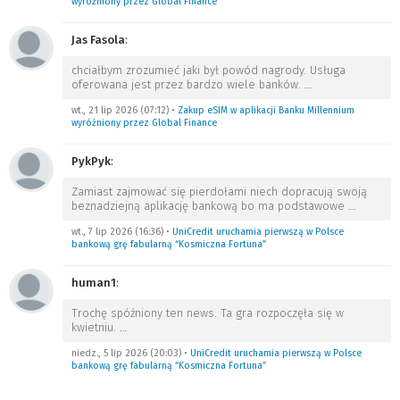
wyróżniony przez Global Finance
Jas Fasola
:
chciałbym zrozumieć jaki był powód nagrody. Usługa
oferowana jest przez bardzo wiele banków.
…
wt., 21 lip 2026 (07:12)
•
Zakup eSIM w aplikacji Banku Millennium
wyróżniony przez Global Finance
PykPyk
:
Zamiast zajmować się pierdołami niech dopracują swoją
beznadziejną aplikację bankową bo ma podstawowe
…
wt., 7 lip 2026 (16:36)
•
UniCredit uruchamia pierwszą w Polsce
bankową grę fabularną “Kosmiczna Fortuna”
human1
:
Trochę spóźniony ten news. Ta gra rozpoczęła się w
kwietniu.
…
niedz., 5 lip 2026 (20:03)
•
UniCredit uruchamia pierwszą w Polsce
bankową grę fabularną “Kosmiczna Fortuna”