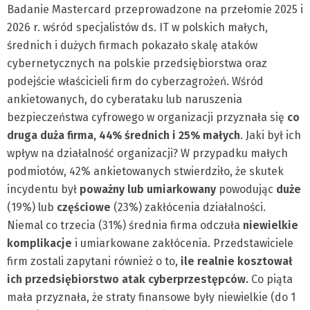
Badanie Mastercard przeprowadzone na przełomie 2025 i
2026 r. wśród specjalistów ds. IT w polskich małych,
średnich i dużych firmach pokazało skalę ataków
cybernetycznych na polskie przedsiębiorstwa oraz
podejście właścicieli firm do cyberzagrożeń. Wśród
ankietowanych, do cyberataku lub naruszenia
bezpieczeństwa cyfrowego w organizacji przyznała się
co
druga duża firma, 44% średnich i 25% małych
. Jaki był ich
wpływ na działalność organizacji? W przypadku małych
podmiotów, 42% ankietowanych stwierdziło, że skutek
incydentu był
poważny lub umiarkowany
powodując
duże
(19%) lub
częściowe
(23%) zakłócenia działalności.
Niemal co trzecia (31%) średnia firma odczuła
niewielkie
komplikacje
i umiarkowane zakłócenia. Przedstawiciele
firm zostali zapytani również o to,
ile realnie kosztował
ich przedsiębiorstwo atak cyberprzestępców.
Co piąta
mała przyznała, że straty finansowe były niewielkie (do 1