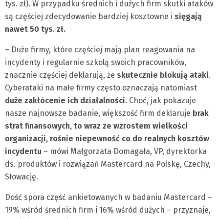
tys. zł). W przypadku średnich i dużych firm skutki ataków
są częściej zdecydowanie bardziej kosztowne i
sięgają
nawet 50 tys. zł.
– Duże firmy, które częściej mają plan reagowania na
incydenty i regularnie szkolą swoich pracowników,
znacznie częściej deklarują, że
skutecznie blokują ataki
.
Cyberataki na małe firmy często oznaczają natomiast
duże zakłócenie ich działalności
. Choć, jak pokazuje
nasze najnowsze badanie, większość firm deklaruje
brak
strat finansowych, to wraz ze wzrostem wielkości
organizacji, rośnie niepewność co do realnych kosztów
incydentu
– mówi Małgorzata Domagała, VP, dyrektorka
ds. produktów i rozwiązań Mastercard na Polskę, Czechy,
Słowację.
Dość spora część ankietowanych w badaniu Mastercard –
19% wśród średnich firm i 16% wśród dużych – przyznaje,