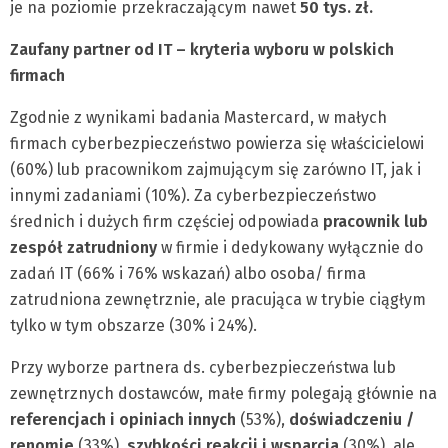
je na poziomie przekraczającym nawet
50 tys. zł.
Zaufany partner od IT – kryteria wyboru w polskich
firmach
Zgodnie z wynikami badania Mastercard, w małych
firmach cyberbezpieczeństwo powierza się właścicielowi
(60%) lub pracownikom zajmującym się zarówno IT, jak i
innymi zadaniami (10%). Za cyberbezpieczeństwo
średnich i dużych firm częściej odpowiada
pracownik lub
zespół zatrudniony
w firmie i dedykowany wyłącznie do
zadań IT (66% i 76% wskazań) albo osoba/ firma
zatrudniona zewnętrznie, ale pracująca w trybie ciągłym
tylko w tym obszarze (30% i 24%).
Przy wyborze partnera ds. cyberbezpieczeństwa lub
zewnętrznych dostawców, małe firmy polegają głównie na
referencjach i opiniach innych
(53%),
doświadczeniu /
renomie
(33%),
szybkości reakcji i wsparcia
(30%), ale