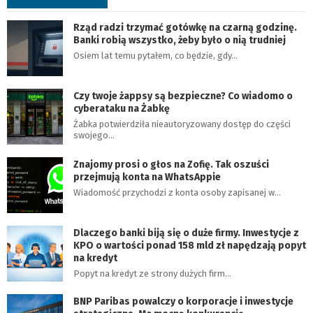
Rząd radzi trzymać gotówkę na czarną godzinę.
Banki robią wszystko, żeby było o nią trudniej
Osiem lat temu pytałem, co będzie, gdy…
Czy twoje żappsy są bezpieczne? Co wiadomo o
cyberataku na Żabkę
Żabka potwierdziła nieautoryzowany dostęp do części
swojego…
Znajomy prosi o głos na Zofię. Tak oszuści
przejmują konta na WhatsAppie
Wiadomość przychodzi z konta osoby zapisanej w…
Dlaczego banki biją się o duże firmy. Inwestycje z
KPO o wartości ponad 158 mld zł napędzają popyt
na kredyt
Popyt na kredyt ze strony dużych firm…
BNP Paribas powalczy o korporacje i inwestycje