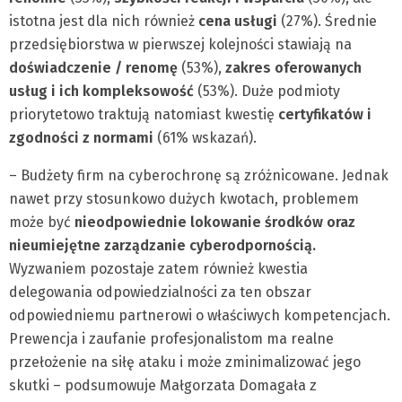
istotna jest dla nich również
cena usługi
(27%). Średnie
przedsiębiorstwa w pierwszej kolejności stawiają na
doświadczenie / renomę
(53%),
zakres oferowanych
usług i ich kompleksowość
(53%). Duże podmioty
priorytetowo traktują natomiast kwestię
certyfikatów i
zgodności
z normami
(61% wskazań).
– Budżety firm na cyberochronę są zróżnicowane. Jednak
nawet przy stosunkowo dużych kwotach, problemem
może być
nieodpowiednie lokowanie środków oraz
nieumiejętne zarządzanie cyberodpornością.
Wyzwaniem pozostaje zatem również kwestia
delegowania odpowiedzialności za ten obszar
odpowiedniemu partnerowi o właściwych kompetencjach.
Prewencja i zaufanie profesjonalistom ma realne
przełożenie na siłę ataku i może zminimalizować jego
skutki – podsumowuje Małgorzata Domagała z