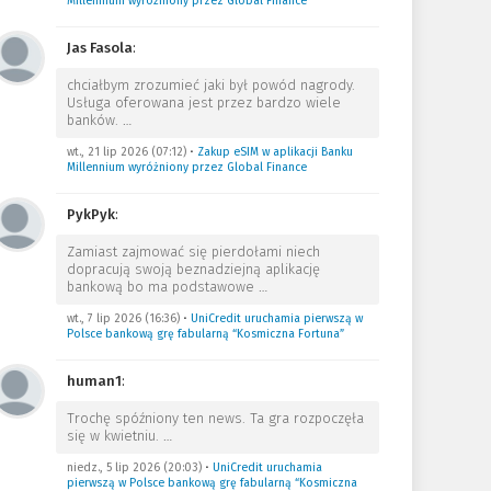
Millennium wyróżniony przez Global Finance
Jas Fasola
:
chciałbym zrozumieć jaki był powód nagrody.
Usługa oferowana jest przez bardzo wiele
banków.
…
wt., 21 lip 2026 (07:12)
•
Zakup eSIM w aplikacji Banku
Millennium wyróżniony przez Global Finance
PykPyk
:
Zamiast zajmować się pierdołami niech
dopracują swoją beznadziejną aplikację
bankową bo ma podstawowe
…
wt., 7 lip 2026 (16:36)
•
UniCredit uruchamia pierwszą w
Polsce bankową grę fabularną “Kosmiczna Fortuna”
human1
:
Trochę spóźniony ten news. Ta gra rozpoczęła
się w kwietniu.
…
niedz., 5 lip 2026 (20:03)
•
UniCredit uruchamia
pierwszą w Polsce bankową grę fabularną “Kosmiczna