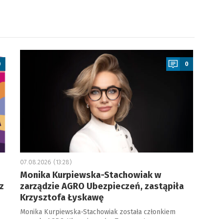
a
0
0
07.08.2026 (13:28)
Monika Kurpiewska-Stachowiak w
z
zarządzie AGRO Ubezpieczeń, zastąpiła
Krzysztofa Łyskawę
Monika Kurpiewska-Stachowiak została członkiem