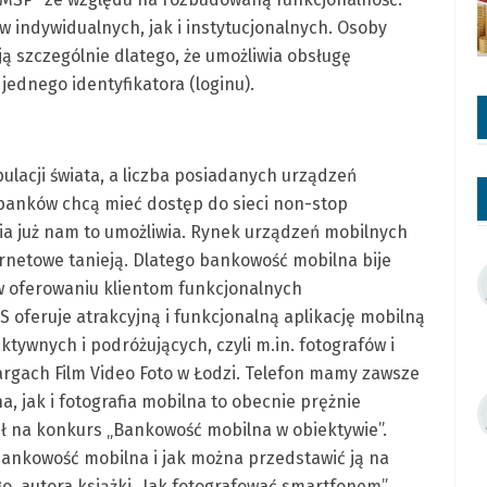
 indywidualnych, jak i instytucjonalnych. Osoby
ą szczególnie dlatego, że umożliwia obsługę
ednego identyfikatora (loginu).
lacji świata, a liczba posiadanych urządzeń
 banków chcą mieć dostęp do sieci non-stop
gia już nam to umożliwia. Rynek urządzeń mobilnych
ernetowe tanieją. Dlatego bankowość mobilna bije
 w oferowaniu klientom funkcjonalnych
 oferuje atrakcyjną i funkcjonalną aplikację mobilną
ktywnych i podróżujących, czyli m.in. fotografów i
rgach Film Video Foto w Łodzi. Telefon mamy zawsze
, jak i fotografia mobilna to obecnie prężnie
ysł na konkurs „Bankowość mobilna w obiektywie”.
ankowość mobilna i jak można przedstawić ją na
go, autora książki „Jak fotografować smartfonem”.