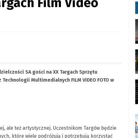
rgach Film Video
dzielczości SA gości na XX Targach Sprzętu
z Technologii Multimedialnych FILM VIDEO FOTO w
j, ale też artystycznej. Uczestnikom Targów będzie
ch, które wiele podróżują i potrzebują korzystać