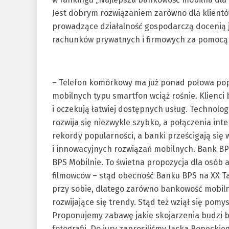
Jest dobrym rozwiązaniem zarówno dla klientów
prowadzące działalność gospodarczą docenią j
rachunków prywatnych i firmowych za pomocą j
– Telefon komórkowy ma już ponad połowa popu
mobilnych typu smartfon wciąż rośnie. Klienci
i oczekują łatwiej dostępnych usług. Technolo
rozwija się niezwykle szybko, a połączenia int
rekordy popularności, a banki prześcigają się
i innowacyjnych rozwiązań mobilnych. Bank BPS
BPS Mobilnie. To świetna propozycja dla osób a
filmowców – stąd obecność Banku BPS na XX Ta
przy sobie, dlatego zarówno bankowość mobilna
rozwijające się trendy. Stąd też wziął się pom
Proponujemy zabawę jakie skojarzenia budzi b
fotografii. Do jury zaprosiliśmy Jacka Boneckie