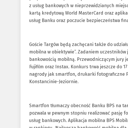
z usług bankowych w nieprzewidzianych miejsc
kartą kredytową World MasterCard oraz aplika
usług Banku oraz poczucie bezpieczeństwa fi
Goście Targów będą zachęcani także do udzia
mobilna w obiektywie”. Zadaniem uczestników
bankowością mobilną. Przewodniczącym jury jes
Fujifilm oraz Instax. Konkurs trwa jeszcze do 1
nagrody jak smartfon, drukarki fotograficzne Fu
Konstancinie-Jeziornie.
Smartfon tłumaczy obecność Banku BPS na tar
pozwala w pewnym stopniu realizować pasję fot
usług bankowych. Aplikacja mobilna BPS Mobil
w rankingu „Najlepsza bankowość mobilna dla