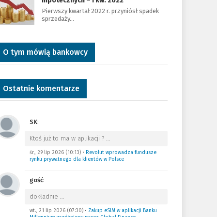
hipotecznych – I kw. 2022
Pierwszy kwartał 2022 r. przyniósł spadek
sprzedaży…
O tym mówią bankowcy
Ostatnie komentarze
SK
:
Ktoś już to ma w aplikacji ?
…
śr., 29 lip 2026 (10:13)
•
Revolut wprowadza fundusze
rynku prywatnego dla klientów w Polsce
gość
:
dokładnie
…
wt., 21 lip 2026 (07:30)
•
Zakup eSIM w aplikacji Banku