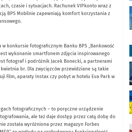
ach, czasie i sytuacjach. Rachunek VIPkonto wraz z
cją BPS Mobilnie zapewniają komfort korzystania z
nansowego.
łu w konkursie fotograficznym Banku BPS „Bankowość
 jest wykonanie smartfonem zdjęcia inspirowanego
t fotograf i podróżnik Jacek Bonecki, a partnerami
7 kwietnia br. Dla zwycięzców przewidziane są takie
ji Film, aparaty Instax czy pobyt w hotelu Eva Park w
gach fotograficznych – to poręczne urządzenie
ografowania, ale też daje dostęp przez całą dobę do
nie została wyróżniona przez magazyn Forbes
 MŚP” ze względu na rozbudowaną funkcjonalność.