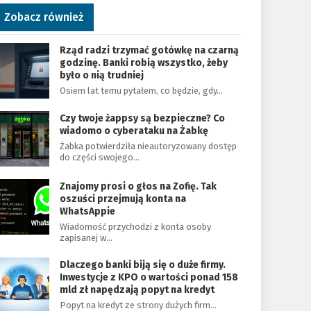
Zobacz również
Rząd radzi trzymać gotówkę na czarną
godzinę. Banki robią wszystko, żeby
było o nią trudniej
Osiem lat temu pytałem, co będzie, gdy…
Czy twoje żappsy są bezpieczne? Co
wiadomo o cyberataku na Żabkę
Żabka potwierdziła nieautoryzowany dostęp
do części swojego…
Znajomy prosi o głos na Zofię. Tak
oszuści przejmują konta na
WhatsAppie
Wiadomość przychodzi z konta osoby
zapisanej w…
Dlaczego banki biją się o duże firmy.
Inwestycje z KPO o wartości ponad 158
mld zł napędzają popyt na kredyt
Popyt na kredyt ze strony dużych firm…