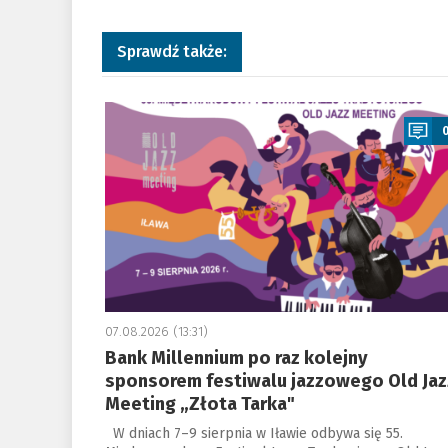
Sprawdź także:
a
07.08.2026 (13:31)
Bank Millennium po raz kolejny
sponsorem festiwalu jazzowego Old Jaz
Meeting „Złota Tarka"
W dniach 7–9 sierpnia w Iławie odbywa się 55.