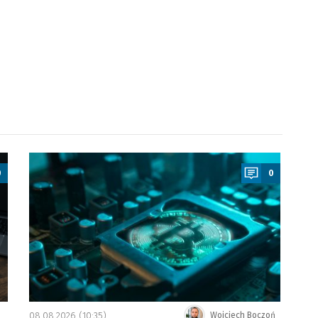
a
0
0
08.08.2026 (10:35)
Wojciech Boczoń