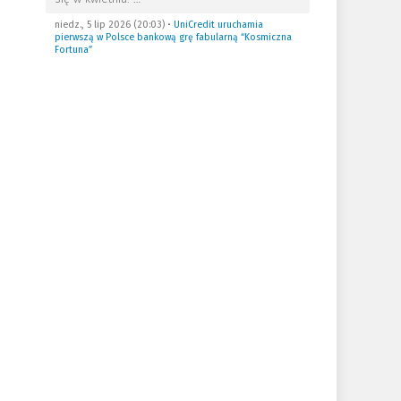
niedz., 5 lip 2026 (20:03)
•
UniCredit uruchamia
pierwszą w Polsce bankową grę fabularną “Kosmiczna
Fortuna”