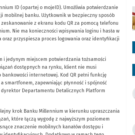
nnium ID (opartej o mojeID). Umożliwia potwierdzanie
cji mobilnej banku. Użytkownik w bezpieczny sposób
 zeskanowanie z ekranu kodu QR za pomocą telefonu
nnium. Nie ma konieczności wpisywania loginu i hasła w
oraz przyspiesza proces logowania oraz identyfikacji
ym i jedynym miejscem potwierdzania tożsamości
iązań dostępnych na rynku, klient nie musi
o bankowości internetowej. Kod QR pełni funkcję
a smartfonem, zapewniając płynność i spójność
, dyrektor Departamentu Detalicznych Platform
lejny krok Banku Millennium w kierunku upraszczania
iązań, które łączą wygodę z najwyższym poziomem
snące znaczenie mobilnych kanałów dostępu i
sów identyfikacyjnych. Dodatkowo w ramach tego