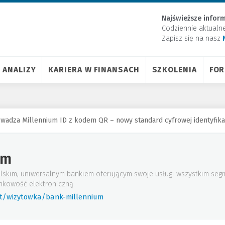
Najświeższe inform
Codziennie aktualn
Zapisz się na nasz
ANALIZY
KARIERA W FINANSACH
SZKOLENIA
FO
adza Millennium ID z kodem QR – nowy standard cyfrowej identyfikac
um
lskim, uniwersalnym bankiem oferującym swoje usługi wszystkim seg
nkowość elektroniczną.
rt/wizytowka/bank-millennium