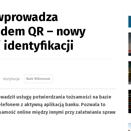
 wprowadza
kodem QR – nowy
 identyfikacji
Bank Millennium
owadził usługę potwierdzania tożsamości na bazie
efonem z aktywną aplikacją banku. Pozwala to
samość online między innymi przy załatwianiu spraw