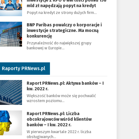
Inwestycje z KPO o wartości ponad 158
mld zł napędzają popyt na kredyt
Popyt na kredyt ze strony dużych firm…
BNP Paribas powalczy o korporacje i
inwestycje strategiczne. Ma mocną
konkurencję
Przynależność do największej grupy
bankowej w Europie…
Raporty PRNews.pl
Raport PRNews.pl: Aktywa banków – I
kw. 2022 r.
Większość banków może się pochwalić
wzrostem poziomu…
Raport PRNews.pl: Liczba
obcokrajowców wśród klientów
banków – I kw. 2022 r.
W pierwszym kwartale 2022 r. liczba
obsługiwanych…