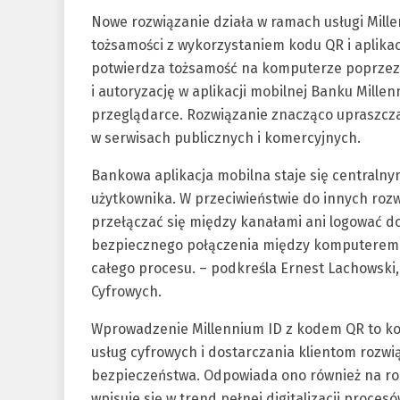
Nowe rozwiązanie działa w ramach usługi Mille
tożsamości z wykorzystaniem kodu QR i aplika
potwierdza tożsamość na komputerze poprzez
i autoryzację w aplikacji mobilnej Banku Mille
przeglądarce. Rozwiązanie znacząco upraszcza 
w serwisach publicznych i komercyjnych.
Bankowa aplikacja mobilna staje się centraln
użytkownika. W przeciwieństwie do innych rozw
przełączać się między kanałami ani logować d
bezpiecznego połączenia między komputerem 
całego procesu. – podkreśla Ernest Lachowski
Cyfrowych.
Wprowadzenie Millennium ID z kodem QR to ko
usług cyfrowych i dostarczania klientom rozw
bezpieczeństwa. Odpowiada ono również na ro
wpisuje się w trend pełnej digitalizacji proce