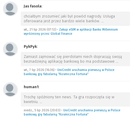
Jas Fasola
:
chciałbym zrozumieć jaki był powód nagrody. Usługa
oferowana jest przez bardzo wiele banków.
…
wt., 21 lip 2026 (07:12)
•
Zakup eSIM w aplikacji Banku Millennium
wyróżniony przez Global Finance
PykPyk
:
Zamiast zajmować się pierdołami niech dopracują swoją
beznadziejną aplikację bankową bo ma podstawowe
…
wt., 7 lip 2026 (16:36)
•
UniCredit uruchamia pierwszą w Polsce
bankową grę fabularną “Kosmiczna Fortuna”
human1
:
Trochę spóźniony ten news. Ta gra rozpoczęła się w
kwietniu.
…
niedz., 5 lip 2026 (20:03)
•
UniCredit uruchamia pierwszą w Polsce
bankową grę fabularną “Kosmiczna Fortuna”