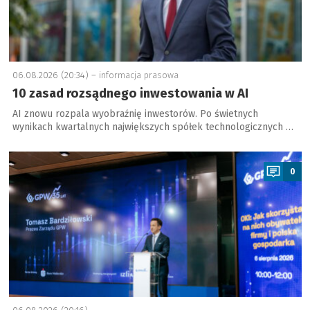
06.08.2026 (20:34) –
informacja prasowa
10 zasad rozsądnego inwestowania w AI
AI znowu rozpala wyobraźnię inwestorów. Po świetnych
wynikach kwartalnych największych spółek technologicznych …
a
0