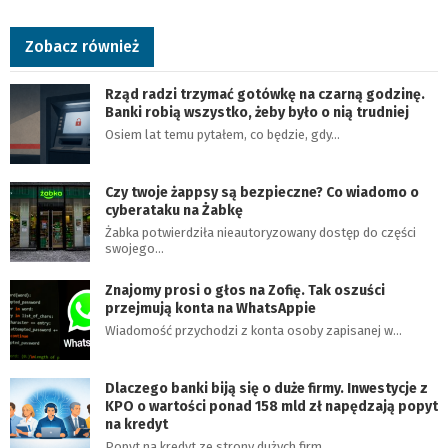
Zobacz również
Rząd radzi trzymać gotówkę na czarną godzinę.
Banki robią wszystko, żeby było o nią trudniej
Osiem lat temu pytałem, co będzie, gdy…
Czy twoje żappsy są bezpieczne? Co wiadomo o
cyberataku na Żabkę
Żabka potwierdziła nieautoryzowany dostęp do części
swojego…
Znajomy prosi o głos na Zofię. Tak oszuści
przejmują konta na WhatsAppie
Wiadomość przychodzi z konta osoby zapisanej w…
Dlaczego banki biją się o duże firmy. Inwestycje z
KPO o wartości ponad 158 mld zł napędzają popyt
na kredyt
Popyt na kredyt ze strony dużych firm…