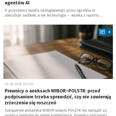
agentów AI
O przyszłości handlu obsługiwanego przez agentów AI
zdecyduje zaufanie, a nie technologia — wynika z raportu …
a
0
06.08.2026 (20:00)
Prawnicy o aneksach WIBOR–POLSTR: przed
podpisaniem trzeba sprawdzić, czy nie zawierają
zrzeczenia się roszczeń
Zastąpienie wskaźnika WIBOR nowym POLSTR ma nastąpić za
pomocą aneksów do umów kredytowych. Prawnicy ostrzegają,