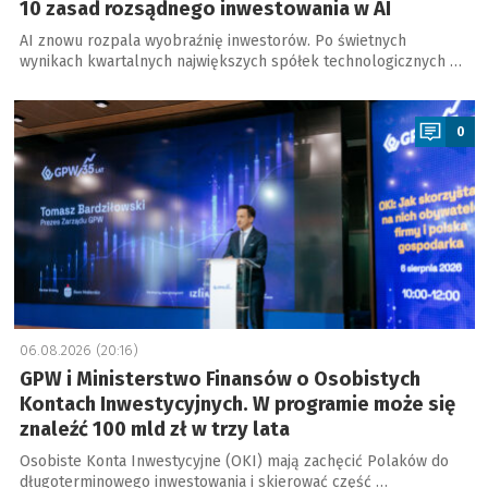
10 zasad rozsądnego inwestowania w AI
AI znowu rozpala wyobraźnię inwestorów. Po świetnych
wynikach kwartalnych największych spółek technologicznych …
a
0
06.08.2026 (20:16)
GPW i Ministerstwo Finansów o Osobistych
Kontach Inwestycyjnych. W programie może się
znaleźć 100 mld zł w trzy lata
Osobiste Konta Inwestycyjne (OKI) mają zachęcić Polaków do
długoterminowego inwestowania i skierować część …