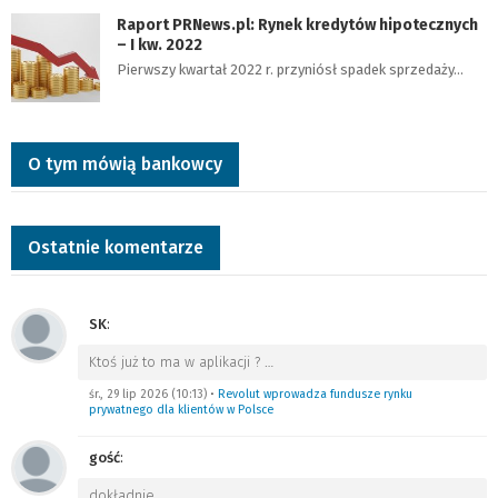
Raport PRNews.pl: Rynek kredytów hipotecznych
– I kw. 2022
Pierwszy kwartał 2022 r. przyniósł spadek sprzedaży…
O tym mówią bankowcy
Ostatnie komentarze
SK
:
Ktoś już to ma w aplikacji ?
…
śr., 29 lip 2026 (10:13)
•
Revolut wprowadza fundusze rynku
prywatnego dla klientów w Polsce
gość
:
dokładnie
…