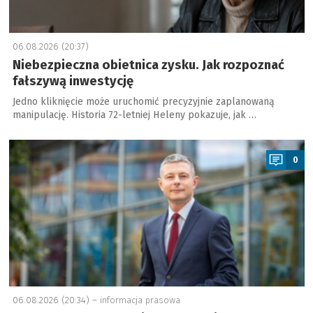
06.08.2026 (20:37)
Niebezpieczna obietnica zysku. Jak rozpoznać
fałszywą inwestycję
Jedno kliknięcie może uruchomić precyzyjnie zaplanowaną
manipulację. Historia 72-letniej Heleny pokazuje, jak …
a
0
06.08.2026 (20:34) –
informacja prasowa