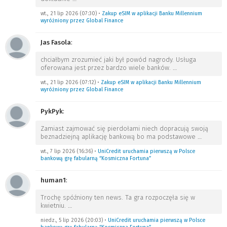
wt., 21 lip 2026 (07:30)
•
Zakup eSIM w aplikacji Banku Millennium
wyróżniony przez Global Finance
Jas Fasola
:
chciałbym zrozumieć jaki był powód nagrody. Usługa
oferowana jest przez bardzo wiele banków.
…
wt., 21 lip 2026 (07:12)
•
Zakup eSIM w aplikacji Banku Millennium
wyróżniony przez Global Finance
PykPyk
:
Zamiast zajmować się pierdołami niech dopracują swoją
beznadziejną aplikację bankową bo ma podstawowe
…
wt., 7 lip 2026 (16:36)
•
UniCredit uruchamia pierwszą w Polsce
bankową grę fabularną “Kosmiczna Fortuna”
human1
:
Trochę spóźniony ten news. Ta gra rozpoczęła się w
kwietniu.
…
niedz., 5 lip 2026 (20:03)
•
UniCredit uruchamia pierwszą w Polsce