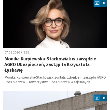
0
07.08.2026 (13:28)
Monika Kurpiewska-Stachowiak w zarządzie
AGRO Ubezpieczeń, zastąpiła Krzysztofa
Łyskawę
Monika Kurpiewska-Stachowiak została członkiem zarządu AGRO
Ubezpieczeń – Towarzystwa Ubezpieczeń Wzajemnych. …
a
0