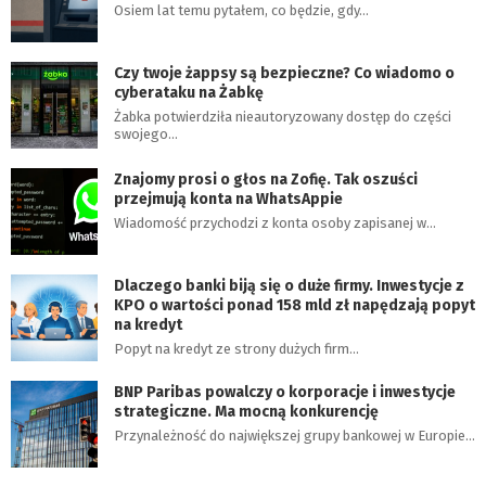
Osiem lat temu pytałem, co będzie, gdy…
Czy twoje żappsy są bezpieczne? Co wiadomo o
cyberataku na Żabkę
Żabka potwierdziła nieautoryzowany dostęp do części
swojego…
Znajomy prosi o głos na Zofię. Tak oszuści
przejmują konta na WhatsAppie
Wiadomość przychodzi z konta osoby zapisanej w…
Dlaczego banki biją się o duże firmy. Inwestycje z
KPO o wartości ponad 158 mld zł napędzają popyt
na kredyt
Popyt na kredyt ze strony dużych firm…
BNP Paribas powalczy o korporacje i inwestycje
strategiczne. Ma mocną konkurencję
Przynależność do największej grupy bankowej w Europie…