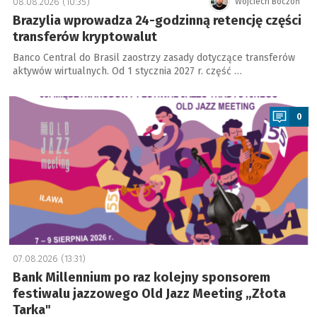
08.08.2026 (10:35)
Wojciech Boczoń
Brazylia wprowadza 24-godzinną retencję części
transferów kryptowalut
Banco Central do Brasil zaostrzy zasady dotyczące transferów
aktywów wirtualnych. Od 1 stycznia 2027 r. część …
a
0
07.08.2026 (13:31)
Bank Millennium po raz kolejny sponsorem
festiwalu jazzowego Old Jazz Meeting „Złota
Tarka"