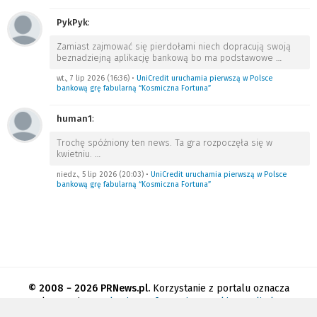
PykPyk
:
Zamiast zajmować się pierdołami niech dopracują swoją
beznadziejną aplikację bankową bo ma podstawowe
…
wt., 7 lip 2026 (16:36)
•
UniCredit uruchamia pierwszą w Polsce
bankową grę fabularną “Kosmiczna Fortuna”
human1
:
Trochę spóźniony ten news. Ta gra rozpoczęła się w
kwietniu.
…
niedz., 5 lip 2026 (20:03)
•
UniCredit uruchamia pierwszą w Polsce
bankową grę fabularną “Kosmiczna Fortuna”
© 2008 − 2026 PRNews.pl.
Korzystanie z portalu oznacza
akceptację
regulaminu
.
Informacja o cookies
.
Polityka
prywatności