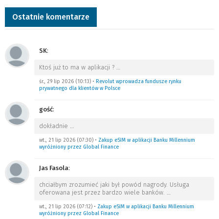
Ostatnie komentarze
SK
:
Ktoś już to ma w aplikacji ?
…
śr., 29 lip 2026 (10:13)
•
Revolut wprowadza fundusze rynku
prywatnego dla klientów w Polsce
gość
:
dokładnie
…
wt., 21 lip 2026 (07:30)
•
Zakup eSIM w aplikacji Banku Millennium
wyróżniony przez Global Finance
Jas Fasola
:
chciałbym zrozumieć jaki był powód nagrody. Usługa
oferowana jest przez bardzo wiele banków.
…
wt., 21 lip 2026 (07:12)
•
Zakup eSIM w aplikacji Banku Millennium
wyróżniony przez Global Finance