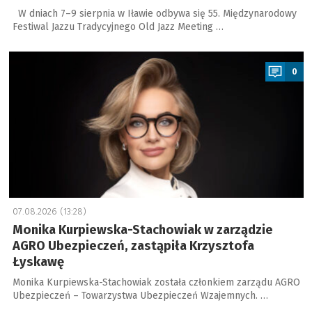
W dniach 7–9 sierpnia w Iławie odbywa się 55. Międzynarodowy
Festiwal Jazzu Tradycyjnego Old Jazz Meeting …
a
0
07.08.2026 (13:28)
Monika Kurpiewska-Stachowiak w zarządzie
AGRO Ubezpieczeń, zastąpiła Krzysztofa
Łyskawę
Monika Kurpiewska-Stachowiak została członkiem zarządu AGRO
Ubezpieczeń – Towarzystwa Ubezpieczeń Wzajemnych. …