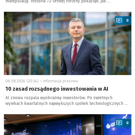
manipulację. Historia 72-letniej Heleny pokazuje, jak …
a
0
06.08.2026 (20:34) –
informacja prasowa
10 zasad rozsądnego inwestowania w AI
AI znowu rozpala wyobraźnię inwestorów. Po świetnych
wynikach kwartalnych największych spółek technologicznych …
a
0