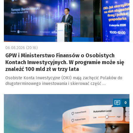
06.08.2026 (20:16)
GPW i Ministerstwo Finansów o Osobistych
Kontach Inwestycyjnych. W programie może się
znaleźć 100 mld zł w trzy lata
Osobiste Konta Inwestycyjne (OKI) mają zachęcić Polaków do
długoterminowego inwestowania i skierować część …
a
0