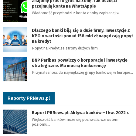
Znajomy prosi o głos na Zofię. Tak oszuści
przejmują konta na WhatsAppie
Wiadomość przychodzi z konta osoby zapisanej w…
Dlaczego banki biją się o duże firmy. Inwestycje z
KPO o wartości ponad 158 mld zł napędzają popyt
na kredyt
Popyt na kredyt ze strony dużych firm…
BNP Paribas powalczy o korporacje i inwestycje
strategiczne. Ma mocną konkurencję
Przynależność do największej grupy bankowej w Europie…
Raporty PRNews.pl
Raport PRNews.pl: Aktywa banków – I kw. 2022 r.
Większość banków może się pochwalić wzrostem
poziomu…