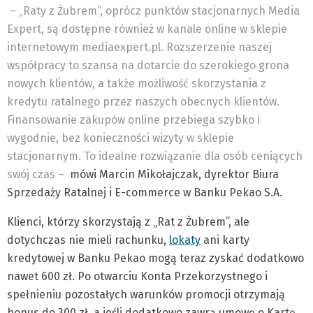
– „Raty z Żubrem”, oprócz punktów stacjonarnych Media
Expert, są dostępne również w kanale online w sklepie
internetowym mediaexpert.pl. Rozszerzenie naszej
współpracy to szansa na dotarcie do szerokiego grona
nowych klientów, a także możliwość skorzystania z
kredytu ratalnego przez naszych obecnych klientów.
Finansowanie zakupów online przebiega szybko i
wygodnie, bez konieczności wizyty w sklepie
stacjonarnym. To idealne rozwiązanie dla osób ceniących
swój czas –
mówi Marcin Mikołajczak, dyrektor Biura
Sprzedaży Ratalnej i E-commerce w Banku Pekao S.A.
Klienci, którzy skorzystają z „Rat z Żubrem”, ale
dotychczas nie mieli rachunku,
lokaty
ani karty
kredytowej w Banku Pekao mogą teraz zyskać dodatkowo
nawet 600 zł. Po otwarciu Konta Przekorzystnego i
spełnieniu pozostałych warunków promocji otrzymają
bonus do 300 zł, a jeśli dodatkowo zawrą umowę o Kartę