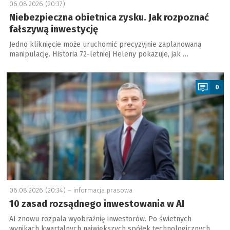
06.08.2026 (20:37)
Niebezpieczna obietnica zysku. Jak rozpoznać
fałszywą inwestycję
Jedno kliknięcie może uruchomić precyzyjnie zaplanowaną
manipulację. Historia 72-letniej Heleny pokazuje, jak …
a
0
06.08.2026 (20:34) –
informacja prasowa
10 zasad rozsądnego inwestowania w AI
AI znowu rozpala wyobraźnię inwestorów. Po świetnych
wynikach kwartalnych największych spółek technologicznych …