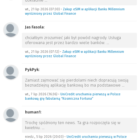
dokładnie
…
wt., 21 lip 2026 (07:30)
•
Zakup eSIM w aplikacji Banku Millennium
wyróżniony przez Global Finance
Jas Fasola
:
chciałbym zrozumieć jaki był powód nagrody. Usługa
oferowana jest przez bardzo wiele banków.
…
wt., 21 lip 2026 (07:12)
•
Zakup eSIM w aplikacji Banku Millennium
wyróżniony przez Global Finance
PykPyk
:
Zamiast zajmować się pierdołami niech dopracują swoją
beznadziejną aplikację bankową bo ma podstawowe
…
wt., 7 lip 2026 (16:36)
•
UniCredit uruchamia pierwszą w Polsce
bankową grę fabularną “Kosmiczna Fortuna”
human1
:
Trochę spóźniony ten news. Ta gra rozpoczęła się w
kwietniu.
…
niedz., 5 lip 2026 (20:03)
•
UniCredit uruchamia pierwszą w Polsce