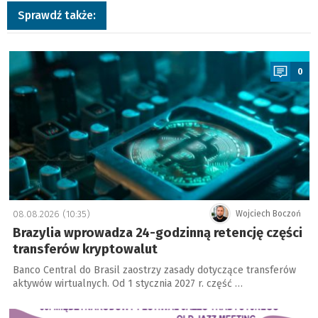
Sprawdź także:
a
0
08.08.2026 (10:35)
Wojciech Boczoń
Brazylia wprowadza 24-godzinną retencję części
transferów kryptowalut
Banco Central do Brasil zaostrzy zasady dotyczące transferów
aktywów wirtualnych. Od 1 stycznia 2027 r. część …
a