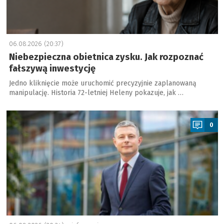
06.08.2026 (20:37)
Niebezpieczna obietnica zysku. Jak rozpoznać
fałszywą inwestycję
Jedno kliknięcie może uruchomić precyzyjnie zaplanowaną
manipulację. Historia 72-letniej Heleny pokazuje, jak …
a
0