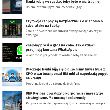
Banki robią wszystko, żeby było o nią trudniej
Osiem lat temu pytałem, co będzie, gdy…
Czy twoje żappsy są bezpieczne? Co wiadomo o
cyberataku na Żabkę
Żabka potwierdziła nieautoryzowany dostęp do części
swojego…
Znajomy prosi o głos na Zofię. Tak oszuści
przejmują konta na WhatsAppie
Wiadomość przychodzi z konta osoby zapisanej w…
Dlaczego banki biją się o duże firmy. Inwestycje z
KPO o wartości ponad 158 mld zł napędzają popyt
na kredyt
Popyt na kredyt ze strony dużych firm…
BNP Paribas powalczy o korporacje i inwestycje
strategiczne. Ma mocną konkurencję
Przynależność do największej grupy bankowej w Europie…