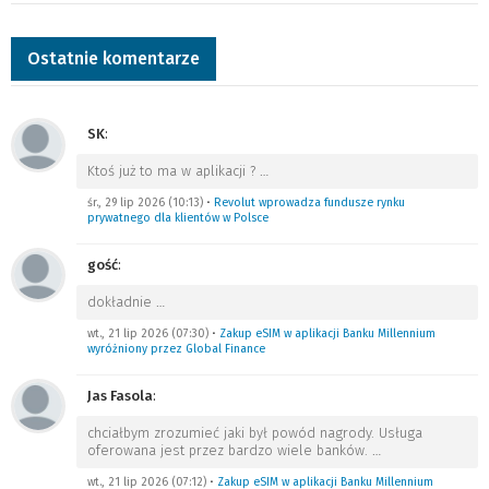
Ostatnie komentarze
SK
:
Ktoś już to ma w aplikacji ?
…
śr., 29 lip 2026 (10:13)
•
Revolut wprowadza fundusze rynku
prywatnego dla klientów w Polsce
gość
:
dokładnie
…
wt., 21 lip 2026 (07:30)
•
Zakup eSIM w aplikacji Banku Millennium
wyróżniony przez Global Finance
Jas Fasola
:
chciałbym zrozumieć jaki był powód nagrody. Usługa
oferowana jest przez bardzo wiele banków.
…
wt., 21 lip 2026 (07:12)
•
Zakup eSIM w aplikacji Banku Millennium