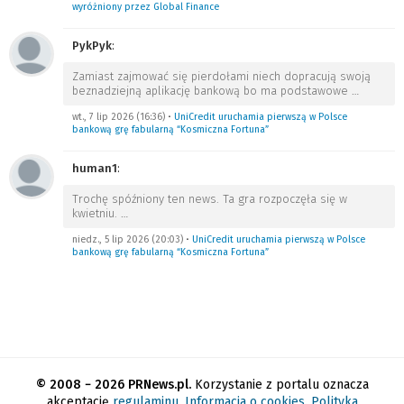
wyróżniony przez Global Finance
PykPyk
:
Zamiast zajmować się pierdołami niech dopracują swoją
beznadziejną aplikację bankową bo ma podstawowe
…
wt., 7 lip 2026 (16:36)
•
UniCredit uruchamia pierwszą w Polsce
bankową grę fabularną “Kosmiczna Fortuna”
human1
:
Trochę spóźniony ten news. Ta gra rozpoczęła się w
kwietniu.
…
niedz., 5 lip 2026 (20:03)
•
UniCredit uruchamia pierwszą w Polsce
bankową grę fabularną “Kosmiczna Fortuna”
© 2008 − 2026 PRNews.pl.
Korzystanie z portalu oznacza
akceptację
regulaminu
.
Informacja o cookies
.
Polityka