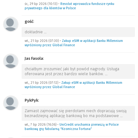
śr., 29 lip 2026 (10:13)
•
Revolut wprowadza fundusze rynku
prywatnego dla klientów w Polsce
gość
:
dokładnie
…
wt., 21 lip 2026 (07:30)
•
Zakup eSIM w aplikacji Banku Millennium
wyróżniony przez Global Finance
Jas Fasola
:
chciałbym zrozumieć jaki był powód nagrody. Usługa
oferowana jest przez bardzo wiele banków.
…
wt., 21 lip 2026 (07:12)
•
Zakup eSIM w aplikacji Banku Millennium
wyróżniony przez Global Finance
PykPyk
:
Zamiast zajmować się pierdołami niech dopracują swoją
beznadziejną aplikację bankową bo ma podstawowe
…
wt., 7 lip 2026 (16:36)
•
UniCredit uruchamia pierwszą w Polsce
bankową grę fabularną “Kosmiczna Fortuna”