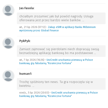
Jas Fasola
:
chciałbym zrozumieć jaki był powód nagrody. Usługa
oferowana jest przez bardzo wiele banków.
…
wt., 21 lip 2026 (07:12)
•
Zakup eSIM w aplikacji Banku Millennium
wyróżniony przez Global Finance
PykPyk
:
Zamiast zajmować się pierdołami niech dopracują swoją
beznadziejną aplikację bankową bo ma podstawowe
…
wt., 7 lip 2026 (16:36)
•
UniCredit uruchamia pierwszą w Polsce
bankową grę fabularną “Kosmiczna Fortuna”
human1
:
Trochę spóźniony ten news. Ta gra rozpoczęła się w
kwietniu.
…
niedz., 5 lip 2026 (20:03)
•
UniCredit uruchamia pierwszą w Polsce
bankową grę fabularną “Kosmiczna Fortuna”