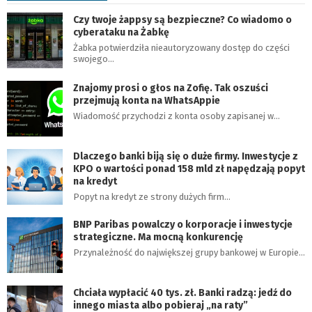
Czy twoje żappsy są bezpieczne? Co wiadomo o
cyberataku na Żabkę
Żabka potwierdziła nieautoryzowany dostęp do części
swojego…
Znajomy prosi o głos na Zofię. Tak oszuści
przejmują konta na WhatsAppie
Wiadomość przychodzi z konta osoby zapisanej w…
Dlaczego banki biją się o duże firmy. Inwestycje z
KPO o wartości ponad 158 mld zł napędzają popyt
na kredyt
Popyt na kredyt ze strony dużych firm…
BNP Paribas powalczy o korporacje i inwestycje
strategiczne. Ma mocną konkurencję
Przynależność do największej grupy bankowej w Europie…
Chciała wypłacić 40 tys. zł. Banki radzą: jedź do
innego miasta albo pobieraj „na raty”