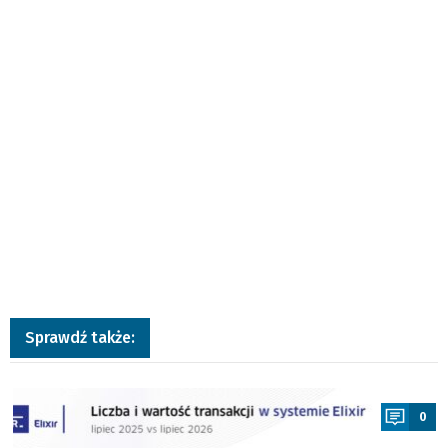
Sprawdź także:
a
0