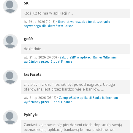
SK
:
Ktoś już to ma w aplikacji ?
…
śr., 29 lip 2026 (10:13)
•
Revolut wprowadza fundusze rynku
prywatnego dla klientów w Polsce
gość
:
dokładnie
…
wt., 21 lip 2026 (07:30)
•
Zakup eSIM w aplikacji Banku Millennium
wyróżniony przez Global Finance
Jas Fasola
:
chciałbym zrozumieć jaki był powód nagrody. Usługa
oferowana jest przez bardzo wiele banków.
…
wt., 21 lip 2026 (07:12)
•
Zakup eSIM w aplikacji Banku Millennium
wyróżniony przez Global Finance
PykPyk
:
Zamiast zajmować się pierdołami niech dopracują swoją
beznadziejną aplikację bankową bo ma podstawowe
…