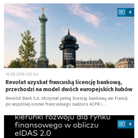
a
0
10.08.2026 (20:34)
Revolut uzyskał francuską licencję bankową,
przechodzi na model dwóch europejskich hubów
Revolut Bank S.A. otrzymał pełną licencję bankową we Francji,
po wspólnej ocenie francuskiego nadzoru ACPR i …
a
0