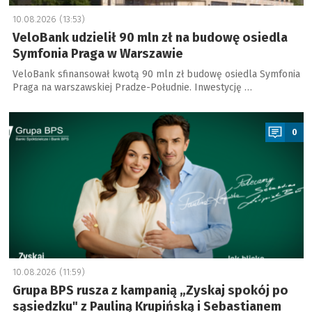
10.08.2026 (13:53)
VeloBank udzielił 90 mln zł na budowę osiedla
Symfonia Praga w Warszawie
VeloBank sfinansował kwotą 90 mln zł budowę osiedla Symfonia
Praga na warszawskiej Pradze-Południe. Inwestycję …
a
0
10.08.2026 (11:59)
Grupa BPS rusza z kampanią „Zyskaj spokój po
sąsiedzku" z Pauliną Krupińską i Sebastianem